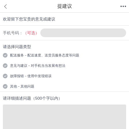
提建议
欢迎留下您宝贵的意见或建议
首页
分类
值得买
购物车
我的当当
手机号码：
（可选）
请选择问题类型
配送服务－配送速度、送货员服务态度等问题
意见与建议－对手机当当发展有想法
故障报错－使用中发现错误
其他－其他问题
请详细描述问题（500个字以内）