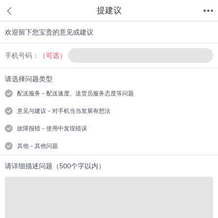
提建议
欢迎留下您宝贵的意见或建议
首页
分类
值得买
购物车
我的当当
手机号码：
（可选）
请选择问题类型
配送服务－配送速度、送货员服务态度等问题
意见与建议－对手机当当发展有想法
故障报错－使用中发现错误
其他－其他问题
请详细描述问题（500个字以内）