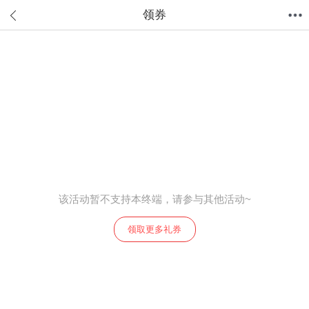
领券
首页
分类
值得买
购物车
我的当当
该活动暂不支持本终端，请参与其他活动~
领取更多礼券