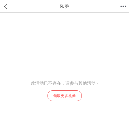
领券
首页
分类
值得买
购物车
我的当当
此活动已不存在，请参与其他活动~
领取更多礼券