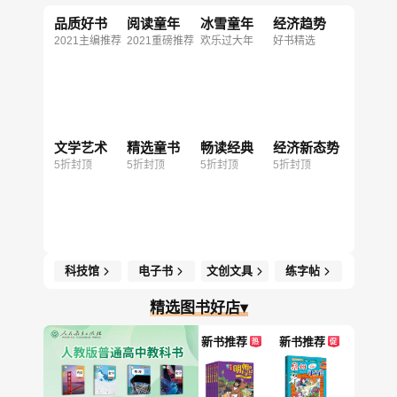
品质好书
阅读童年
冰雪童年
经济趋势
2021主编推荐
2021重磅推荐
欢乐过大年
好书精选
文学艺术
精选童书
畅读经典
经济新态势
5折封顶
5折封顶
5折封顶
5折封顶
科技馆
电子书
文创文具
练字帖
精选图书好店▾
新书推荐
新书推荐
热
促