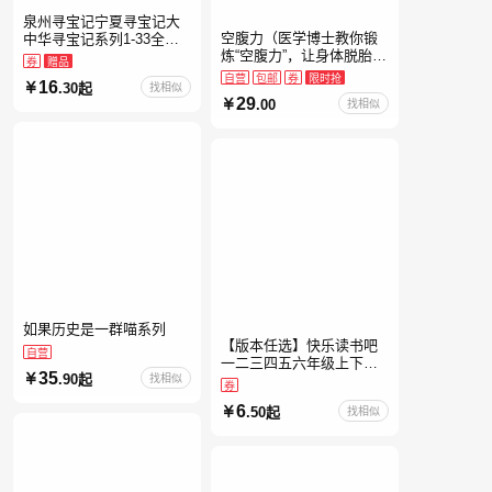
泉州寻宝记宁夏寻宝记大
空腹力（医学博士教你锻
中华寻宝记系列1-33全套
炼“空腹力”，让身体脱胎换
书32册【含新书宁夏寻宝
券
赠品
骨！）
记】当当自营正版6-12岁
自营
包邮
券
限时抢
16
.30起
找相似
新疆海南广东福建河北黑
29
.00
找相似
如果历史是一群喵系列
【版本任选】快乐读书吧
自营
一二三四五六年级上下册
35
.90起
找相似
全套人教版读读童谣和儿
券
歌小鲤鱼跳龙门和大人一
6
.50起
找相似
起读中国古代寓言安徒生
童话学生阅