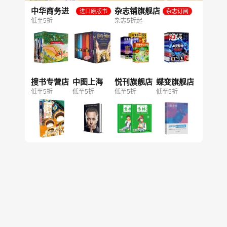
中华商务进
杂志铺旗舰店
进口原版书
杂志订阅
口图书旗舰
低至5折
杂志5折起
店
搜书专营店
中图上海
悦刊旗舰店
蝶变旗舰店
低至5折
低至5折
低至5折
低至5折