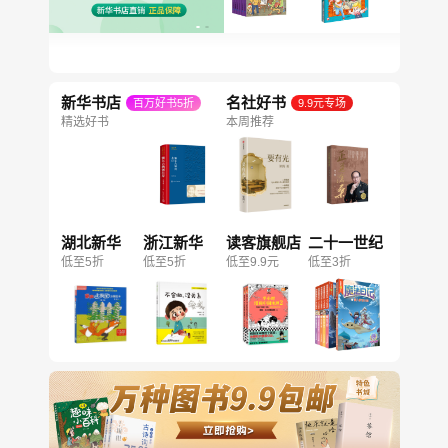
新华书店
名社好书
百万好书5折
9.9元专场
精选好书
本周推荐
湖北新华
浙江新华
读客旗舰店
二十一世纪
低至5折
低至5折
低至9.9元
低至3折