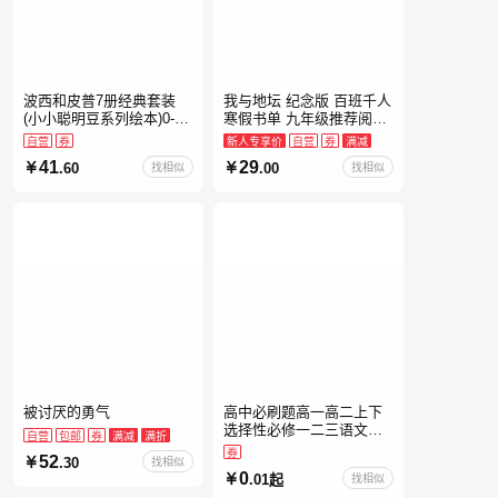
波西和皮普7册经典套装
我与地坛 纪念版 百班千人
(小小聪明豆系列绘本)0-4
寒假书单 九年级推荐阅读
岁低幼启蒙情绪管理习惯
当当自营
自营
券
新人专享价
自营
券
满减
养成绘本，引导宝宝认识
41
29
.60
找相似
.00
找相似
接纳情绪培养好品质，发
现快
被讨厌的勇气
高中必刷题高一高二上下
选择性必修一二三语文数
自营
包邮
券
满减
满折
学英语物理化学生物政治
券
52
.30
找相似
历史地理人教版同步练习
0
.01起
找相似
册狂k重点教辅资料