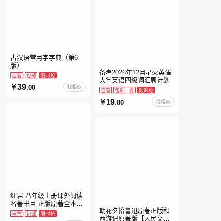
古汉语常用字字典（第6
版）
备考2026年12月星火英语
自营
包邮
限时抢
大学英语四级词汇周计划
39
.00
找相似
自营
包邮
券
限时抢
19
.80
找相似
红岩 八年级上册课外阅读
名著书目 正版原著全本无
朝花夕拾鲁迅原著正版和
删减 罗广斌杨益言著爱国
自营
包邮
限时抢
西游记原著版【人民文学
主义红色经典书籍初中生