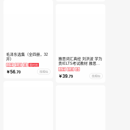
毛泽东选集（全四册，32
雅思词汇真经 刘洪波 学为
开）
贵IELTS考试教材 雅思考
自营
包邮
券
限时抢
试资料单词书核心词汇书
自营
包邮
券
56
.70
找相似
39
.79
找相似