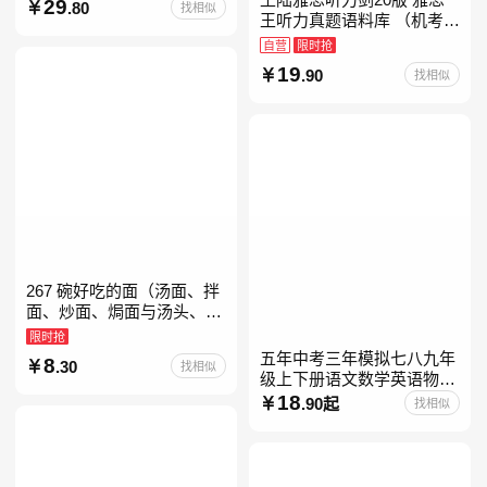
29
.80
找相似
教育书
王听力真题语料库 （机考笔
试第二版）备考2026年新版
自营
限时抢
领跑雅思听力IELTS听力语
19
.90
找相似
料库 新增在
267 碗好吃的面（汤面、拌
面、炒面、焗面与汤头、高
汤、酱料的奇妙组合，让你
限时抢
打开味蕾，感受面条的美妙
五年中考三年模拟七八九年
8
.30
找相似
滋味！令人无法抗拒的
级上下册语文数学英语物理
化学政治历史地理生物人教
18
.90起
找相似
版北师版外研版北京版湘教
版5年中考3年模拟当当自