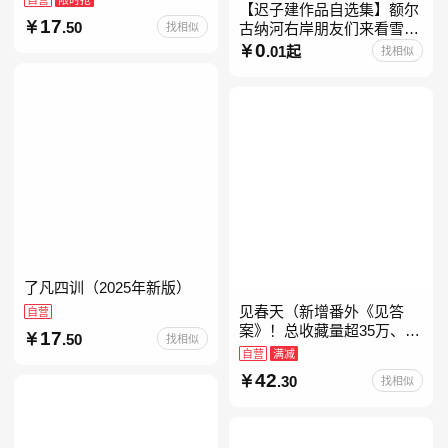
【迟子建作品自选集】额尔
17
.50
找相似
古纳河右岸朋友们来看雪吧
迟子建茅盾文学奖获奖作品
0
.01起
找相似
东北故事集群山之巅也是冬
天也是春天我的世界下
了凡四训（2025年新版）
见春天（新增番外《见答
自营
案》！总收藏量超35万、点
17
.50
找相似
击量破千万！晋江人气作者
自营
满减
纵虎嗅花 催泪之作！）
42
.30
找相似