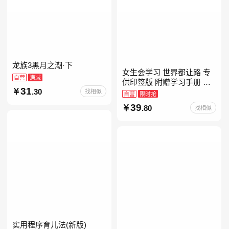
龙族3黑月之潮·下
女生会学习 世界都让路 专
自营
满减
供印签版 附赠学习手册 创
31
.30
意明信片 试听课和资料包
找相似
自营
限时抢
39
.80
找相似
实用程序育儿法(新版)