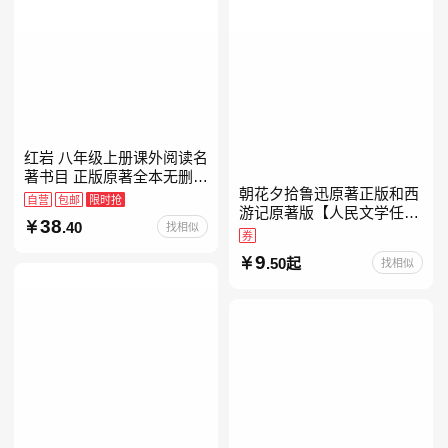
红岩 八年级上册课外阅读名
著书目 正版原著全本无删减
朝花夕拾鲁迅原著正版和西
罗广斌杨益言著爱国主义红
自营
包邮
限时抢
游记原著版【人民文学任
色经典书籍初中生课外书中
38
.40
找相似
选】七年级上册全新升级新
国青年出版社
券
增思维导图必读正版课外书
9
.50起
找相似
初中名著语文书目初一课外
阅