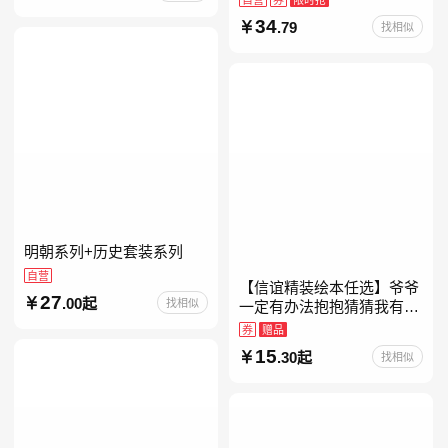
约时报》畅销榜80+周，这
34
.79
找相似
本书比你听说的还要
明朝系列+历史套装系列
自营
【信谊精装绘本任选】爷爷
27
.00起
找相似
一定有办法抱抱猜猜我有多
爱你妈妈买绿豆我的情绪小
券
赠品
怪兽青蛙和蟾蜍好饿的毛毛
15
.30起
找相似
虫儿童故事书阅读精装绘本