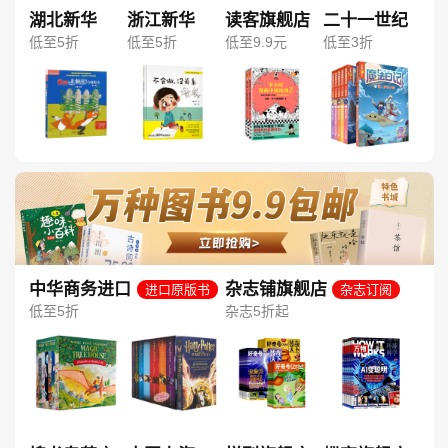
湖北新华
浙江新华
读客旗舰店
二十一世纪
低至5折
低至5折
低至9.9元
低至3折
中华商务进口
杂志铺旗舰店
进口原版书
杂志订阅
图书旗舰店
低至5折
杂志5折起