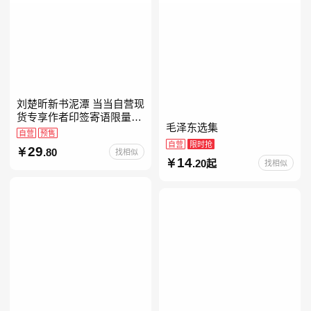
刘楚昕新书泥潭 当当自营现
货专享作者印签寄语限量藏
毛泽东选集
书票 漓江文学奖获奖作品
自营
预售
现货充足下单优先发货 当当
自营
限时抢
29
.80
找相似
自营
14
.20起
找相似