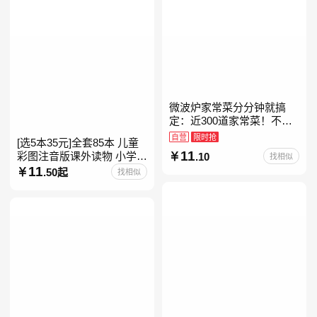
微波炉家常菜分分钟就搞
定：近300道家常菜！不开
火、零油烟！蒸、煮、炒、
自营
限时抢
[选5本35元]全套85本 儿童
烤、焗……全彩印刷+步骤
11
彩图注音版课外读物 小学生
.10
找相似
图解，让美味跃然眼前、操
低年级一二三年级课外阅读
11
.50起
找相似
经典带拼音的故事书一二年
级注音版课外读