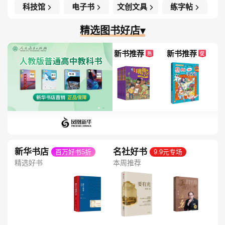
科技馆
电子书
文创文具
练字帖
精选图书好店▾
新书推荐
新书推荐
热
促
新华书店
名社好书
百万好书5折
9.9元专场
精选好书
本周推荐