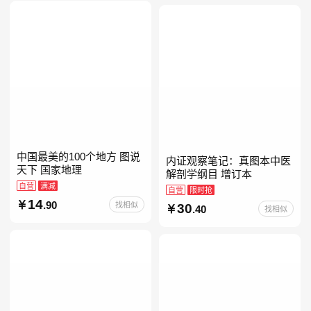
当自营七年级上下册必读书
中国最美的100个地方 图说
内证观察笔记：真图本中医
天下 国家地理
解剖学纲目 增订本
自营
满减
自营
限时抢
14
.90
找相似
30
.40
找相似