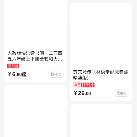
人教版快乐读书吧一二三四
五六年级上下册全套和大人
一起读人教版读读童谣和儿
限时抢
歌小鲤鱼跳龙门中国古代寓
苏东坡传（林语堂纪念典藏
6
.80起
找相似
言安徒生童话学生阅读课外
精装版）
自营
限时抢
26
.00
找相似