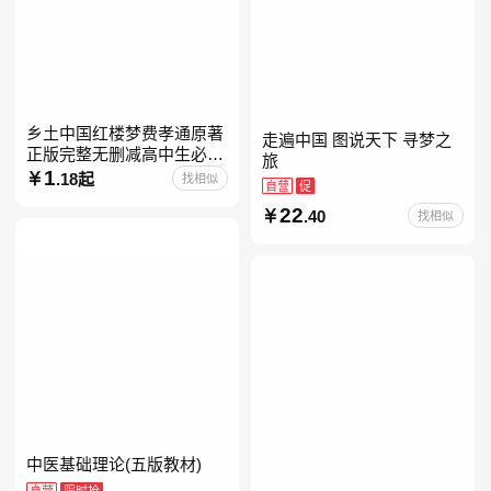
乡土中国红楼梦费孝通原著
走遍中国 图说天下 寻梦之
正版完整无删减高中生必阅
旅
读整本书阅读与检测研习高
1
.18起
找相似
自营
促
一上册课外书籍白话文非人
22
民文学教育出版社名著高中
.40
找相似
中医基础理论(五版教材)
自营
限时抢