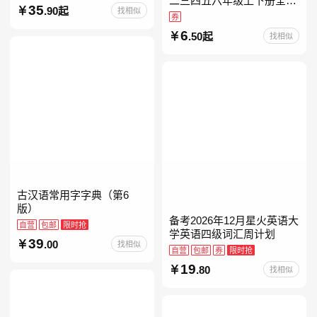
二三四五六年级上下册全套
35
.90起
找相似
人教版读读童谣和儿歌小鲤
券
鱼跳龙门和大人一起读中国
6
.50起
找相似
古代寓言安徒生童话学生阅
古汉语常用字字典（第6
版）
备考2026年12月星火英语大
自营
包邮
限时抢
学英语四级词汇周计划
39
.00
找相似
自营
包邮
券
限时抢
19
.80
找相似