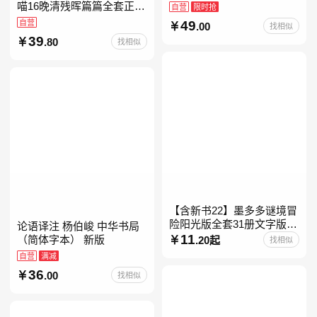
素材库常驻寒暑假阅读书
喵16晚清残晖篇篇全套正版
自营
限时抢
单，奇葩说导师刘擎经典之
1-156册肥志著漫画8周年纪
自营
49
.00
找相似
作讲透西方思想史，哲学知
念版套装3册小学生课外阅
39
.80
找相似
读儿童西游喵知识
【含新书22】墨多多谜境冒
险阳光版全套31册文字版彩
论语译注 杨伯峻 中华书局
色漫画版不可思议事件簿怪
11
（简体字本） 新版
.20起
找相似
物大师任选 雷欧幻像查理九
自营
满减
世系列书 儿童幻想
36
.00
找相似