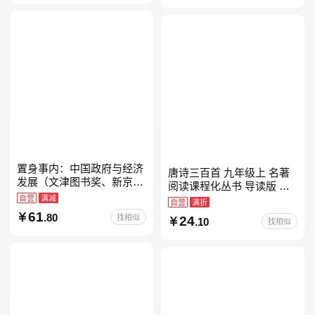
置身事内：中国政府与经济
唐诗三百首 九年级上 名著
发展（文津图书奖、新京报
阅读课程化丛书 导读版 人
年度通识写作获奖作品，罗
自营
满减
民教育出版社
自营
满折
永浩、罗振宇、何帆、刘格
61
.80
找相似
24
菘、张军、周黎安、王烁联
.10
找相似