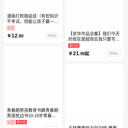
漫画打败拖延症（有些知识
不考试，但能让孩子赢一辈
子。减少压力、增强自信、
自营
把握机遇、培养自律，结合
【余华作品全集】我们今天
12
.80
找相似
“小行动”触发大脑行动开
的现实是超现实我只要写作
就是回家卢克明的偷偷一笑
限时抢
余华新书活着世界上的迷路
21
.90起
找相似
者余华写作课文学课山谷微
青春期男孩教育书籍青春期
男孩枕边书10-18岁青春期
男孩成长手册男生叛逆期非
自营
限时抢
暴力家庭教育父母心理学性
王陆雅思听力剑20版 雅思