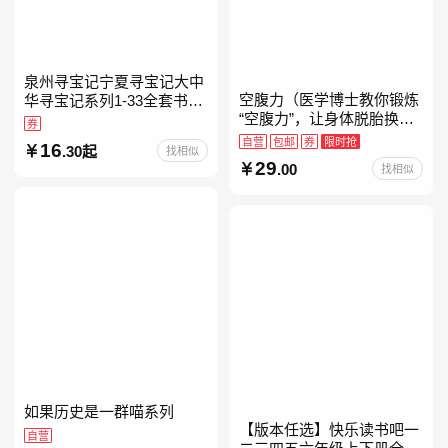
泉州寻宝记宁夏寻宝记大中
空腹力（医学博士教你锻炼
华寻宝记系列1-33全套书32
“空腹力”，让身体脱胎换
册【含新书宁夏寻宝记】当
券
骨！）
当自营正版6-12岁新疆海南
自营
包邮
券
限时抢
16
.30起
找相似
广东福建河北黑
29
.00
找相似
如果历史是一群喵系列
【版本任选】快乐读书吧一
自营