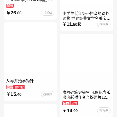
考15041
自营
26
.00
找相似
小学生低年级带拼音的课外
读物 世界经典文学名著宝库
儿童彩图注音版 小学生一二
11
.50起
找相似
年级课外阅读经典名著故事
童话书籍6-7-8-
从零开始学钩针
自营
限时抢
病隙碎笔史铁生 光影纪念版
15
.40
找相似
书内彩插作者亲摄照片12幅
史铁生充满灵性光辉的生命
自营
满减
笔记 当当自营图书
48
.00
找相似