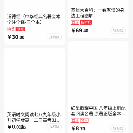
基建大百科：一看就懂的身
边工程图解
道德经（中华经典名著全本
全注全译-三全本）
自营
限时抢
自营
满减
69
.40
找相似
30
.00
找相似
红星照耀中国 八年级上册配
套阅读名著 原著正版全本无
英语时文阅读七八九年级小
删减 初中生初二课外阅读
升初学版高一二三高考31期
自营
预售
30快捷英语阅读理解2027
0
.01起
找相似
8
.70
找相似