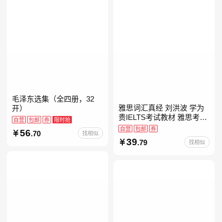
毛泽东选集（全四册，32
雅思词汇真经 刘洪波 学为
开）
贵IELTS考试教材 雅思考试
自营
包邮
券
限时抢
资料单词书核心词汇书
自营
包邮
券
56
.70
找相似
39
.79
找相似