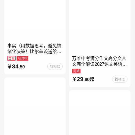
事实（用数据思考，避免情
绪化决策！比尔盖茨送给全
美大学生的毕业礼物！比尔
万唯中考满分作文高分文言
自营
限时抢
盖茨逢人就推荐的热门大
文完全解读2027语文英语初
34
.50
找相似
书！）读客经管文库
中作文万维中考现代文古诗
满减
文阅读名著阅读考点精练古
29
.80起
找相似
诗文60篇文言文实词