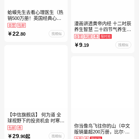
蛤蟆先生去看心理医生（热
销500万册！英国经典心理
漫画讲透黄帝内经 十二时辰
咨询入门书，知名心理学家
自营
包邮
养生智慧 二十四节气养生智
李松蔚强烈推荐）
22
.80
找相似
慧 中医八大名著之一养生图
自营
包邮
券
限时抢
解 皇帝内经漫画版原版
9
.19
找相似
【中信旗舰店】 何为道 全
球视野下的投资机会 时寒冰
你当像鸟飞往你的山（中文
大道 段永平投资问答录穷查
包邮
券
版销量超200万册，比尔·盖
理宝典 红利指数基金指南芒
29
.90起
找相似
茨年度特别推荐！登顶《纽
格之道 纳瓦尔
自营
券
限时抢