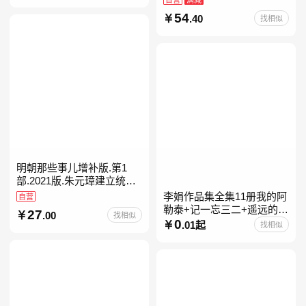
54
.40
找相似
明朝那些事儿增补版.第1
部.2021版.朱元璋建立统治
明朝
李娟作品集全集11册我的阿
自营
勒泰+记一忘三二+遥远的向
27
.00
找相似
日葵地+冬牧场+阿勒泰的角
0
.01起
找相似
落+羊道三部曲+走夜路请放
声歌唱+深山夏牧