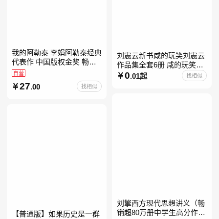
我的阿勒泰 李娟阿勒泰经典
刘震云新书咸的玩笑刘震云
代表作 中国版权金奖 畅销
作品集全套6册 咸的玩笑
超200万册 同名剧8.9分爆款
自营
+一句顶一万句+一日三秋
0
.01起
找相似
北疆大地的旷野之梦 当当自
+我不是潘金莲+我叫刘跃进
27
.00
找相似
营
+温故一九四二+一地鸡
刘擎西方现代思想讲义（畅
销超80万册中学生高分作文
【普通版】如果历史是一群