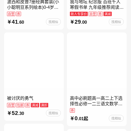
波西和皮普7册经典套装(小
我与地坛 纪念版 百班千人
小聪明豆系列绘本)0-4岁低
寒假书单 九年级推荐阅读
幼启蒙情绪管理习惯养成绘
当当自营
自营
券
新人专享价
自营
券
满减
本，引导宝宝认识接纳情绪
41
29
.60
.00
找相似
找相似
培养好品质，发现快
被讨厌的勇气
高中必刷题高一高二上下选
择性必修一二三语文数学英
自营
包邮
券
满减
满折
语物理化学生物政治历史地
券
52
.30
找相似
理人教版同步练习册狂k重
0
.01起
找相似
点教辅资料