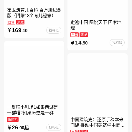
崔玉涛育儿百科 百万册纪念
版（附赠18个育儿秘籍）
走遍中国 图说天下 国家地
自营
满减
理
169
.10
找相似
自营
满减
14
.90
找相似
一群喵小剧场1如果西游是
一群喵2如果历史是一群喵
全套16晚清残晖篇全集全套
中国建筑史：还原手稿本来
限时抢
16册华夏长卷互动札记西游
面貌 推动中国建筑学由蒙昧
26
.00起
找相似
喵桌游肥志历史喵系列
进入现代学科的奠基之作
自营
满减