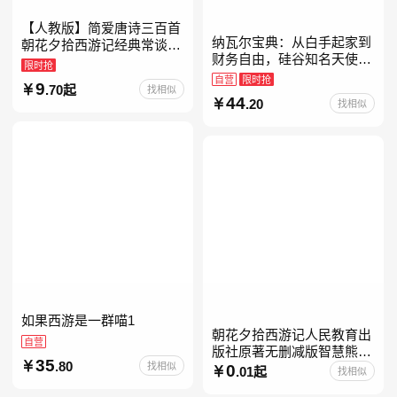
【人教版】简爱唐诗三百首
纳瓦尔宝典：从白手起家到
朝花夕拾西游记经典常谈昆
财务自由，硅谷知名天使投
虫记骆驼祥子钢铁是怎样炼
限时抢
资人纳瓦尔智慧箴言录
成的升级版鲁迅原著正版七
自营
限时抢
9
.70起
找相似
八九年级上下 鲁滨逊漂流
44
.20
找相似
如果西游是一群喵1
朝花夕拾西游记人民教育出
自营
版社原著无删减版智慧熊升
35
.80
找相似
级版七年级必读书目初一上
0
.01起
找相似
册人民文学出版社人教版当