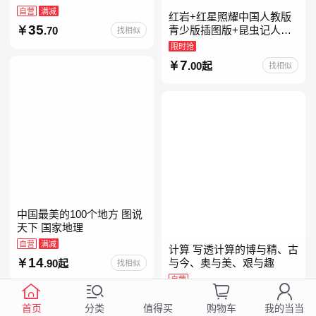
自营
满减
红岩+红星照耀中国人教版
35
青少版插图版+昆虫记人教
.70
找相似
版正版原著完整版红星为什
限时抢
么照耀中国八年级上册的课
7
.00起
找相似
外书初二课外阅读书籍人教
中国最美的100个地方 图说
天下 国家地理
自营
满减
计算 写透计算的博与精、古
14
与今、奥与美、艰与趣
.90起
找相似
自营
99
.00
找相似
首页
分类
购物车
我的当当
值得买