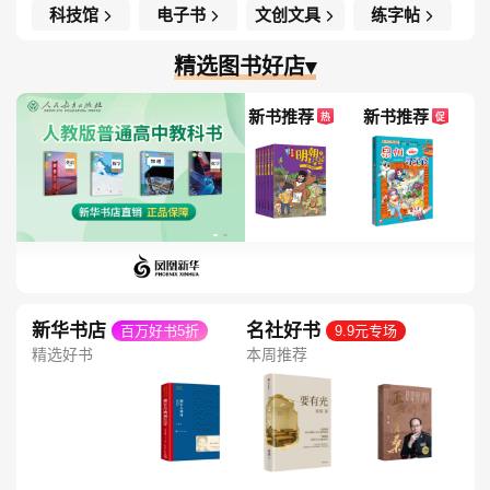
科技馆
电子书
文创文具
练字帖
精选图书好店▾
新书推荐
新书推荐
热
促
新华书店
名社好书
百万好书5折
9.9元专场
精选好书
本周推荐