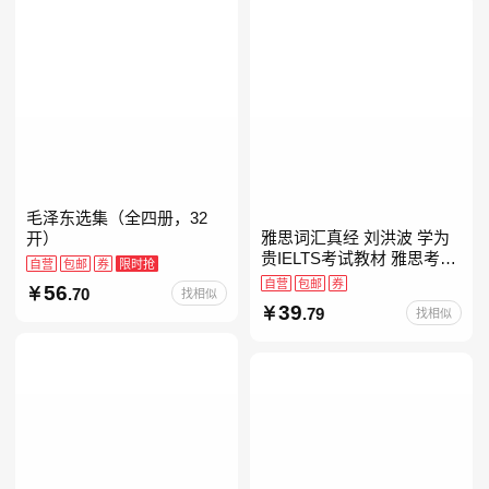
毛泽东选集（全四册，32
雅思词汇真经 刘洪波 学为
开）
贵IELTS考试教材 雅思考试
自营
包邮
券
限时抢
资料单词书核心词汇书
自营
包邮
券
56
.70
找相似
39
.79
找相似