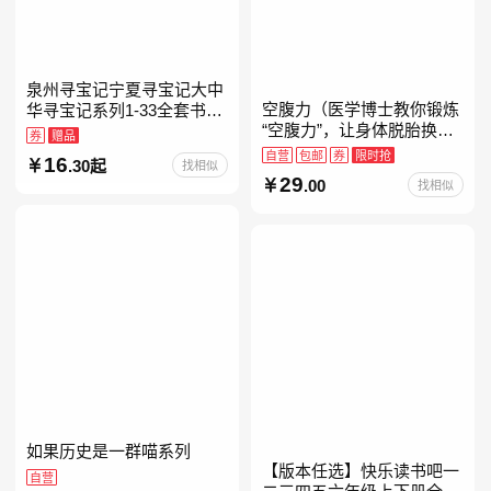
泉州寻宝记宁夏寻宝记大中
空腹力（医学博士教你锻炼
华寻宝记系列1-33全套书32
“空腹力”，让身体脱胎换
册【含新书宁夏寻宝记】当
券
赠品
骨！）
当自营正版6-12岁新疆海南
自营
包邮
券
限时抢
16
.30起
找相似
广东福建河北黑
29
.00
找相似
如果历史是一群喵系列
【版本任选】快乐读书吧一
自营