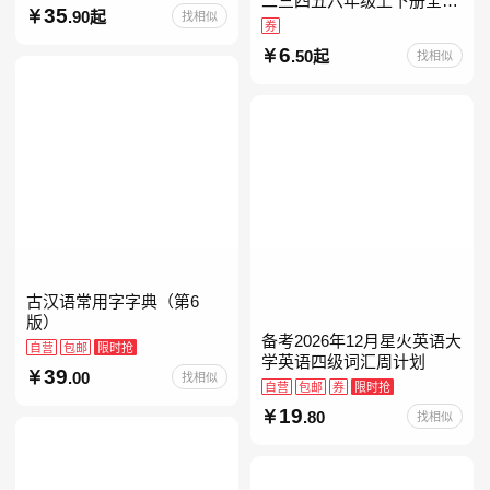
二三四五六年级上下册全套
35
.90起
找相似
人教版读读童谣和儿歌小鲤
券
鱼跳龙门和大人一起读中国
6
.50起
找相似
古代寓言安徒生童话学生阅
古汉语常用字字典（第6
版）
备考2026年12月星火英语大
自营
包邮
限时抢
学英语四级词汇周计划
39
.00
找相似
自营
包邮
券
限时抢
19
.80
找相似