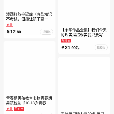
漫画打败拖延症（有些知识
不考试，但能让孩子赢一辈
子。减少压力、增强自信、
自营
把握机遇、培养自律，结合
【余华作品全集】我们今天
12
.80
找相似
“小行动”触发大脑行动开
的现实是超现实我只要写作
就是回家卢克明的偷偷一笑
限时抢
余华新书活着世界上的迷路
21
.90起
找相似
者余华写作课文学课山谷微
青春期男孩教育书籍青春期
男孩枕边书10-18岁青春期
男孩成长手册男生叛逆期非
自营
限时抢
暴力家庭教育父母心理学性
王陆雅思听力剑20版 雅思