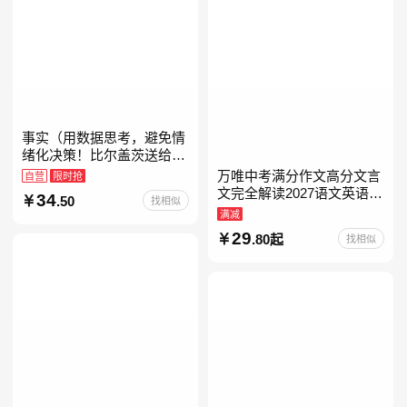
事实（用数据思考，避免情
绪化决策！比尔盖茨送给全
美大学生的毕业礼物！比尔
万唯中考满分作文高分文言
自营
限时抢
盖茨逢人就推荐的热门大
文完全解读2027语文英语初
34
.50
找相似
书！）读客经管文库
中作文万维中考现代文古诗
满减
文阅读名著阅读考点精练古
29
.80起
找相似
诗文60篇文言文实词