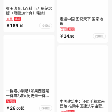
崔玉涛育儿百科 百万册纪念
版（附赠18个育儿秘籍）
走遍中国 图说天下 国家地
自营
满减
理
169
.10
找相似
自营
满减
14
.90
找相似
一群喵小剧场1如果西游是
一群喵2如果历史是一群喵
全套16晚清残晖篇全集全套
中国建筑史：还原手稿本来
限时抢
16册华夏长卷互动札记西游
面貌 推动中国建筑学由蒙昧
26
.00起
找相似
喵桌游肥志历史喵系列
进入现代学科的奠基之作
自营
满减