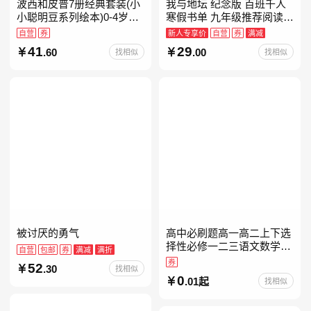
波西和皮普7册经典套装(小
我与地坛 纪念版 百班千人
小聪明豆系列绘本)0-4岁低
寒假书单 九年级推荐阅读
幼启蒙情绪管理习惯养成绘
当当自营
自营
券
新人专享价
自营
券
满减
本，引导宝宝认识接纳情绪
41
29
.60
.00
找相似
找相似
培养好品质，发现快
被讨厌的勇气
高中必刷题高一高二上下选
择性必修一二三语文数学英
自营
包邮
券
满减
满折
语物理化学生物政治历史地
券
52
.30
找相似
理人教版同步练习册狂k重
0
.01起
找相似
点教辅资料