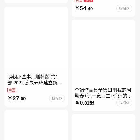
54
.40
找相似
明朝那些事儿增补版.第1
部.2021版.朱元璋建立统治
明朝
李娟作品集全集11册我的阿
自营
勒泰+记一忘三二+遥远的向
27
.00
找相似
日葵地+冬牧场+阿勒泰的角
0
.01起
找相似
落+羊道三部曲+走夜路请放
声歌唱+深山夏牧