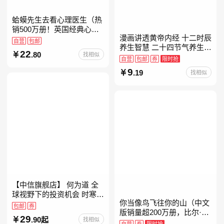
蛤蟆先生去看心理医生（热
销500万册！英国经典心理
漫画讲透黄帝内经 十二时辰
咨询入门书，知名心理学家
自营
包邮
养生智慧 二十四节气养生智
李松蔚强烈推荐）
22
.80
找相似
慧 中医八大名著之一养生图
自营
包邮
券
限时抢
解 皇帝内经漫画版原版
9
.19
找相似
【中信旗舰店】 何为道 全
球视野下的投资机会 时寒冰
你当像鸟飞往你的山（中文
大道 段永平投资问答录穷查
包邮
券
版销量超200万册，比尔·盖
理宝典 红利指数基金指南芒
29
.90起
找相似
茨年度特别推荐！登顶《纽
格之道 纳瓦尔
自营
券
限时抢