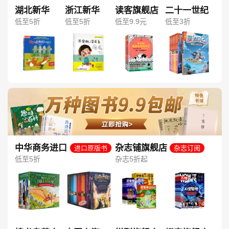
湖北新华
浙江新华
读客旗舰店
二十一世纪
低至5折
低至5折
低至9.9元
低至3折
中华商务进口
杂志铺旗舰店
进口原版书
杂志订阅
图书旗舰店
低至5折
杂志5折起