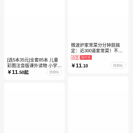
微波炉家常菜分分钟就搞
定：近300道家常菜！不开
火、零油烟！蒸、煮、炒、
自营
限时抢
[选5本35元]全套85本 儿童
烤、焗……全彩印刷+步骤
11
彩图注音版课外读物 小学生
.10
找相似
图解，让美味跃然眼前、操
低年级一二三年级课外阅读
11
.50起
找相似
经典带拼音的故事书一二年
级注音版课外读