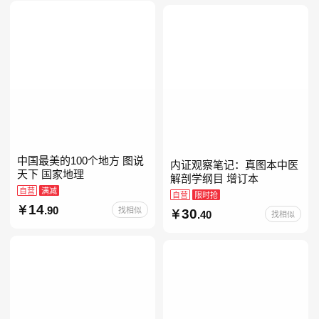
当自营七年级上下册必读书
中国最美的100个地方 图说
内证观察笔记：真图本中医
天下 国家地理
解剖学纲目 增订本
自营
满减
自营
限时抢
14
.90
找相似
30
.40
找相似