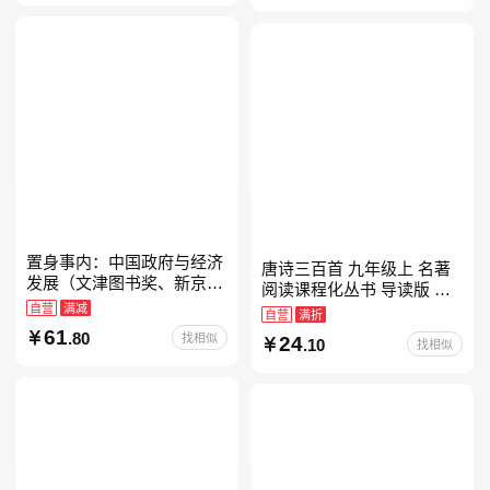
置身事内：中国政府与经济
唐诗三百首 九年级上 名著
发展（文津图书奖、新京报
阅读课程化丛书 导读版 人
年度通识写作获奖作品，罗
自营
满减
民教育出版社
自营
满折
永浩、罗振宇、何帆、刘格
61
.80
找相似
24
菘、张军、周黎安、王烁联
.10
找相似