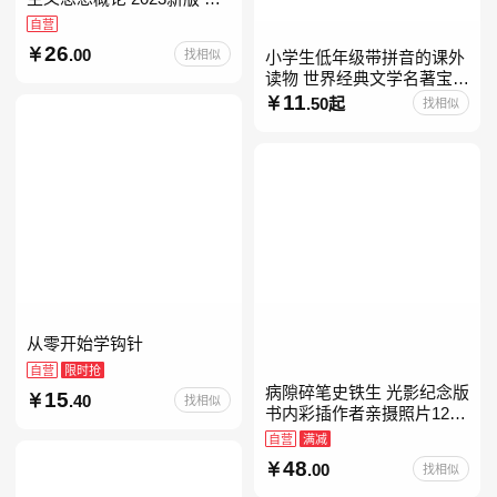
考15041
自营
26
.00
找相似
小学生低年级带拼音的课外
读物 世界经典文学名著宝库
儿童彩图注音版 小学生一二
11
.50起
找相似
年级课外阅读经典名著故事
童话书籍6-7-8-
从零开始学钩针
自营
限时抢
病隙碎笔史铁生 光影纪念版
15
.40
找相似
书内彩插作者亲摄照片12幅
史铁生充满灵性光辉的生命
自营
满减
笔记 当当自营图书
48
.00
找相似