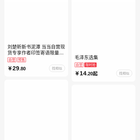
刘楚昕新书泥潭 当当自营现
货专享作者印签寄语限量藏
毛泽东选集
书票 漓江文学奖获奖作品
自营
预售
现货充足下单优先发货 当当
自营
限时抢
29
.80
找相似
自营
14
.20起
找相似