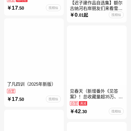
【迟子建作品自选集】额尔
17
.50
找相似
古纳河右岸朋友们来看雪吧
迟子建茅盾文学奖获奖作品
0
.01起
找相似
东北故事集群山之巅也是冬
天也是春天我的世界下
了凡四训（2025年新版）
见春天（新增番外《见答
自营
案》！总收藏量超35万、点
17
.50
找相似
击量破千万！晋江人气作者
自营
满减
纵虎嗅花 催泪之作！）
42
.30
找相似