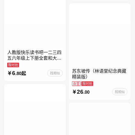
人教版快乐读书吧一二三四
五六年级上下册全套和大人
一起读人教版读读童谣和儿
限时抢
歌小鲤鱼跳龙门中国古代寓
苏东坡传（林语堂纪念典藏
6
.80起
找相似
言安徒生童话学生阅读课外
精装版）
自营
限时抢
26
.00
找相似