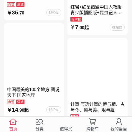
自营
满减
红岩+红星照耀中国人教版
35
青少版插图版+昆虫记人教
.70
找相似
版正版原著完整版红星为什
限时抢
么照耀中国八年级上册的课
7
.00起
找相似
外书初二课外阅读书籍人教
中国最美的100个地方 图说
天下 国家地理
自营
满减
计算 写透计算的博与精、古
14
与今、奥与美、艰与趣
.90起
找相似
自营
99
.00
找相似
首页
分类
购物车
我的当当
值得买