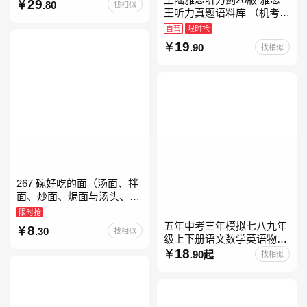
29
.80
找相似
教育书
王听力真题语料库 （机考笔
试第二版）备考2026年新版
自营
限时抢
领跑雅思听力IELTS听力语
19
.90
找相似
料库 新增在
267 碗好吃的面（汤面、拌
面、炒面、焗面与汤头、高
汤、酱料的奇妙组合，让你
限时抢
打开味蕾，感受面条的美妙
五年中考三年模拟七八九年
8
.30
找相似
滋味！令人无法抗拒的
级上下册语文数学英语物理
化学政治历史地理生物人教
18
.90起
找相似
版北师版外研版北京版湘教
版5年中考3年模拟当当自