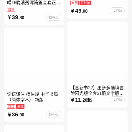
素材库常驻寒暑假阅读书
喵16晚清残晖篇篇全套正版
自营
限时抢
单，奇葩说导师刘擎经典之
1-156册肥志著漫画8周年纪
自营
49
.00
找相似
作讲透西方思想史，哲学知
念版套装3册小学生课外阅
39
.80
找相似
读儿童西游喵知识
【含新书22】墨多多谜境冒
险阳光版全套31册文字版彩
论语译注 杨伯峻 中华书局
色漫画版不可思议事件簿怪
11
（简体字本） 新版
.20起
找相似
物大师任选 雷欧幻像查理九
自营
满减
世系列书 儿童幻想
36
.00
找相似