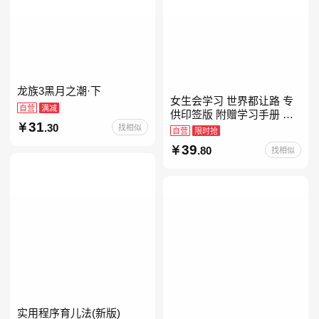
龙族3黑月之潮·下
女生会学习 世界都让路 专
自营
满减
供印签版 附赠学习手册 创
31
.30
意明信片 试听课和资料包
找相似
自营
限时抢
39
.80
找相似
实用程序育儿法(新版)