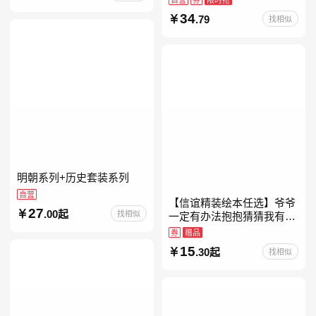
约时报》畅销榜80+周，这
34
.79
找相似
本书比你听说的还要
明朝系列+历史套装系列
自营
【信谊精装绘本任选】爷爷
27
.00起
找相似
一定有办法抱抱猜猜我有多
爱你妈妈买绿豆我的情绪小
券
赠品
怪兽青蛙和蟾蜍好饿的毛毛
15
.30起
找相似
虫儿童故事书阅读精装绘本