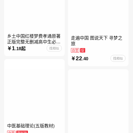
乡土中国红楼梦费孝通原著
走遍中国 图说天下 寻梦之
正版完整无删减高中生必阅
旅
读整本书阅读与检测研习高
1
.18起
找相似
自营
促
一上册课外书籍白话文非人
22
民文学教育出版社名著高中
.40
找相似
中医基础理论(五版教材)
自营
限时抢