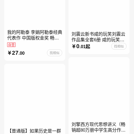
我的阿勒泰 李娟阿勒泰经典
刘震云新书咸的玩笑刘震云
代表作 中国版权金奖 畅销
作品集全套6册 咸的玩笑
超200万册 同名剧8.9分爆款
自营
+一句顶一万句+一日三秋
0
.01起
找相似
北疆大地的旷野之梦 当当自
+我不是潘金莲+我叫刘跃进
27
.00
找相似
营
+温故一九四二+一地鸡
刘擎西方现代思想讲义（畅
销超80万册中学生高分作文
【普通版】如果历史是一群