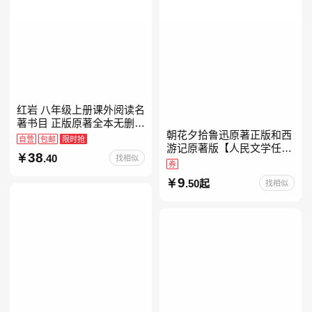
红岩 八年级上册课外阅读名
著书目 正版原著全本无删减
朝花夕拾鲁迅原著正版和西
罗广斌杨益言著爱国主义红
自营
包邮
限时抢
游记原著版【人民文学任
色经典书籍初中生课外书中
38
.40
找相似
选】七年级上册全新升级新
国青年出版社
券
增思维导图必读正版课外书
9
.50起
找相似
初中名著语文书目初一课外
阅