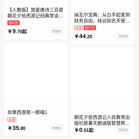
【人教版】简爱唐诗三百首
纳瓦尔宝典：从白手起家到
朝花夕拾西游记经典常谈昆
财务自由，硅谷知名天使投
虫记骆驼祥子钢铁是怎样炼
限时抢
资人纳瓦尔智慧箴言录
成的升级版鲁迅原著正版七
自营
限时抢
9
.70起
找相似
八九年级上下 鲁滨逊漂流
44
.20
找相似
如果西游是一群喵1
朝花夕拾西游记人民教育出
自营
版社原著无删减版智慧熊升
35
.80
找相似
级版七年级必读书目初一上
0
.01起
找相似
册人民文学出版社人教版当