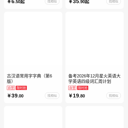
人教版读读童谣和儿歌小鲤
6
35
.50起
.90起
找相似
找相似
鱼跳龙门和大人一起读中国
古代寓言安徒生童话学生阅
古汉语常用字字典（第6
备考2026年12月星火英语大
版）
学英语四级词汇周计划
自营
限时抢
自营
限时抢
39
19
.00
.80
找相似
找相似