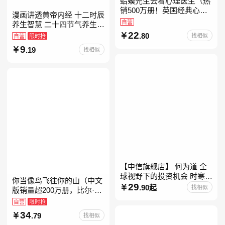
蛤蟆先生去看心理医生（热
销500万册！英国经典心理
漫画讲透黄帝内经 十二时辰
咨询入门书，知名心理学家
自营
养生智慧 二十四节气养生智
李松蔚强烈推荐）
慧 中医八大名著之一养生图
22
.80
找相似
自营
限时抢
解 皇帝内经漫画版原版
9
.19
找相似
【中信旗舰店】 何为道 全
球视野下的投资机会 时寒冰
你当像鸟飞往你的山（中文
大道 段永平投资问答录穷查
29
.90起
找相似
版销量超200万册，比尔·盖
理宝典 红利指数基金指南芒
茨年度特别推荐！登顶《纽
自营
限时抢
格之道 纳瓦尔
约时报》畅销榜80+周，这
34
.79
找相似
本书比你听说的还要