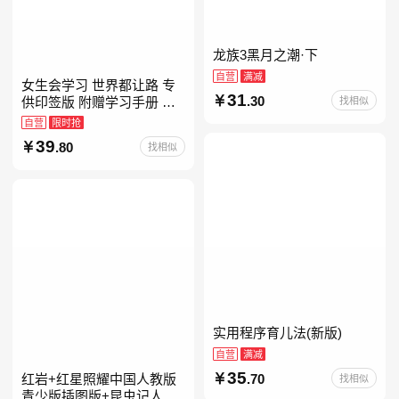
龙族3黑月之潮·下
自营
满减
女生会学习 世界都让路 专
31
.30
供印签版 附赠学习手册 创
找相似
意明信片 试听课和资料包
自营
限时抢
39
.80
找相似
实用程序育儿法(新版)
自营
满减
35
红岩+红星照耀中国人教版
.70
找相似
青少版插图版+昆虫记人教