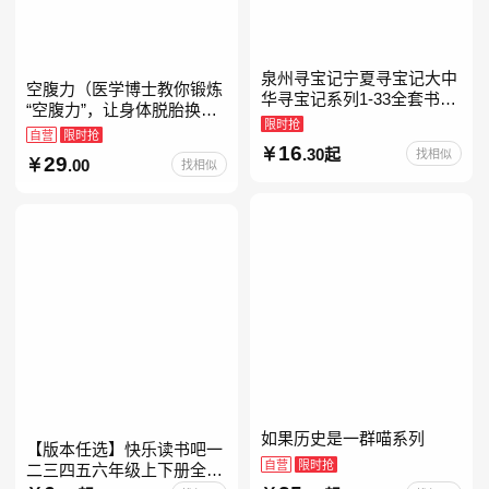
泉州寻宝记宁夏寻宝记大中
空腹力（医学博士教你锻炼
华寻宝记系列1-33全套书32
“空腹力”，让身体脱胎换
册【含新书宁夏寻宝记】当
限时抢
骨！）
自营
限时抢
当自营正版6-12岁新疆海南
16
.30起
找相似
29
广东福建河北黑
.00
找相似
如果历史是一群喵系列
【版本任选】快乐读书吧一
自营
限时抢
二三四五六年级上下册全套