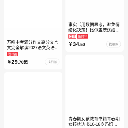
事实（用数据思考，避免情
绪化决策！比尔盖茨送给全
美大学生的毕业礼物！比尔
自营
限时抢
盖茨逢人就推荐的热门大
万唯中考满分作文高分文言
34
.50
找相似
书！）读客经管文库
文完全解读2027语文英语初
中作文万维中考现代文古诗
限时抢
文阅读名著阅读考点精练古
29
.70起
找相似
诗文60篇文言文实词
青春期女孩教育书籍青春期
女孩枕边书10-18岁妈妈送