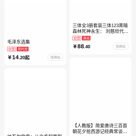
三体全3册套装三体123黑暗
森林死神永生： 刘慈欣代表
作，亚洲“雨果奖”获奖作
自营
满减
毛泽东选集
品！中国科幻基石丛书 科幻
88
.40
找相似
小说代表作
自营
限时抢
14
.20起
找相似
【人教版】简爱唐诗三百首
朝花夕拾西游记经典常谈昆