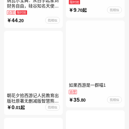
纳瓦尔宝典：从白手起家到
虫记骆驼祥子钢铁是怎样炼
限时抢
财务自由，硅谷知名天使投
成的升级版鲁迅原著正版七
9
.70起
找相似
资人纳瓦尔智慧箴言录
八九年级上下 鲁滨逊漂流
自营
限时抢
44
.20
找相似
如果西游是一群喵1
自营
朝花夕拾西游记人民教育出
35
.80
找相似
版社原著无删减版智慧熊升
级版七年级必读书目初一上
0
.01起
找相似
册人民文学出版社人教版当
当自营七年级上下册必读书