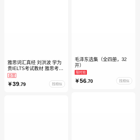
毛泽东选集（全四册，32
雅思词汇真经 刘洪波 学为
开）
贵IELTS考试教材 雅思考试
限时抢
资料单词书核心词汇书
自营
56
.70
找相似
39
.79
找相似