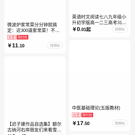
英语时文阅读七八九年级小
升初学版高一二三高考31期
微波炉家常菜分分钟就搞
30快捷英语阅读理解2027
0
.01起
找相似
定：近300道家常菜！不开
火、零油烟！蒸、煮、炒、
自营
限时抢
烤、焗……全彩印刷+步骤
11
.10
找相似
图解，让美味跃然眼前、操
中医基础理论(五版教材)
自营
限时抢
17
.50
找相似
【迟子建作品自选集】额尔
古纳河右岸朋友们来看雪吧