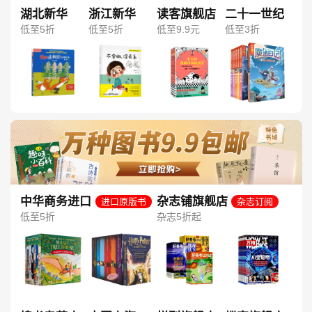
湖北新华
浙江新华
读客旗舰店
二十一世纪
低至5折
低至5折
低至9.9元
低至3折
中华商务进口
杂志铺旗舰店
进口原版书
杂志订阅
图书旗舰店
低至5折
杂志5折起