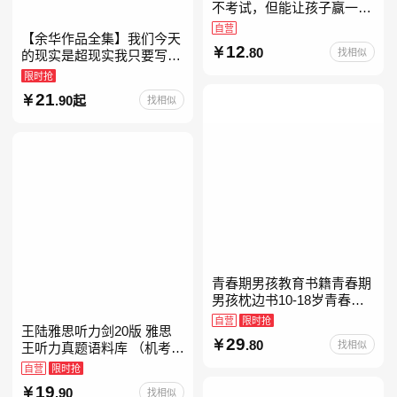
不考试，但能让孩子赢一辈
子。减少压力、增强自信、
自营
【余华作品全集】我们今天
把握机遇、培养自律，结合
12
.80
找相似
的现实是超现实我只要写作
“小行动”触发大脑行动开
就是回家卢克明的偷偷一笑
限时抢
余华新书活着世界上的迷路
21
.90起
找相似
者余华写作课文学课山谷微
青春期男孩教育书籍青春期
男孩枕边书10-18岁青春期
男孩成长手册男生叛逆期非
自营
限时抢
王陆雅思听力剑20版 雅思
暴力家庭教育父母心理学性
29
.80
找相似
王听力真题语料库 （机考笔
教育书
试第二版）备考2026年新版
自营
限时抢
领跑雅思听力IELTS听力语
19
.90
找相似