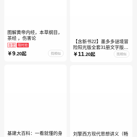
图解黄帝内经，本草纲目，
茶经 ，伤害论
【含新书22】墨多多谜境冒
自营
限时抢
险阳光版全套31册文字版彩
9
色漫画版不可思议事件簿怪
11
.20起
找相似
.20起
找相似
物大师任选 雷欧幻像查理九
世系列书 儿童幻想
基建大百科：一看就懂的身
刘擎西方现代思想讲义（畅