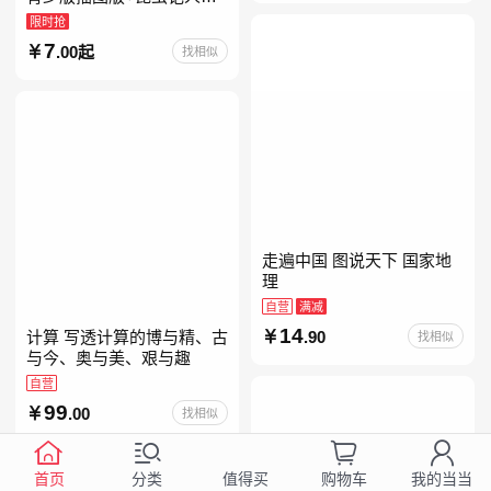
版正版原著完整版红星为什
限时抢
么照耀中国八年级上册的课
7
.00起
找相似
外书初二课外阅读书籍人教
走遍中国 图说天下 国家地
理
自营
满减
14
计算 写透计算的博与精、古
.90
找相似
与今、奥与美、艰与趣
自营
99
.00
找相似
首页
分类
购物车
我的当当
值得买