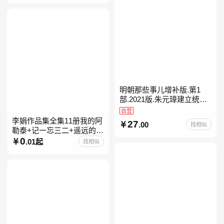
明朝那些事儿增补版.第1
部.2021版.朱元璋建立统治
明朝
自营
李娟作品集全集11册我的阿
27
.00
找相似
勒泰+记一忘三二+遥远的向
日葵地+冬牧场+阿勒泰的角
0
.01起
找相似
落+羊道三部曲+走夜路请放
声歌唱+深山夏牧