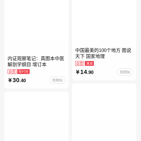
中国最美的100个地方 图说
天下 国家地理
内证观察笔记：真图本中医
自营
满减
解剖学纲目 增订本
14
自营
限时抢
.90
找相似
30
.40
找相似