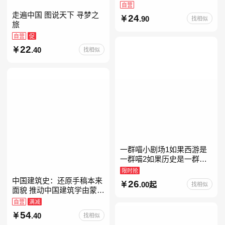
给青春期女儿私房书女孩青
自营
春期生理少女成长与性知识
走遍中国 图说天下 寻梦之
24
.90
找相似
教育女孩发育叛逆期
旅
自营
促
22
.40
找相似
一群喵小剧场1如果西游是
一群喵2如果历史是一群喵
全套16晚清残晖篇全集全套
限时抢
16册华夏长卷互动札记西游
中国建筑史：还原手稿本来
26
.00起
找相似
喵桌游肥志历史喵系列
面貌 推动中国建筑学由蒙昧
进入现代学科的奠基之作
自营
满减
54
.40
找相似