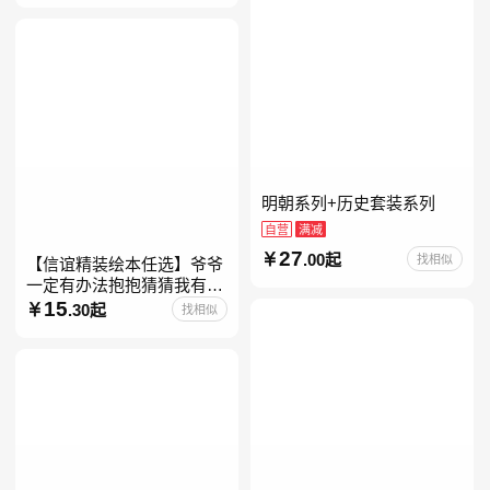
明朝系列+历史套装系列
自营
满减
27
.00起
找相似
【信谊精装绘本任选】爷爷
一定有办法抱抱猜猜我有多
爱你妈妈买绿豆我的情绪小
15
.30起
找相似
怪兽青蛙和蟾蜍好饿的毛毛
虫儿童故事书阅读精装绘本