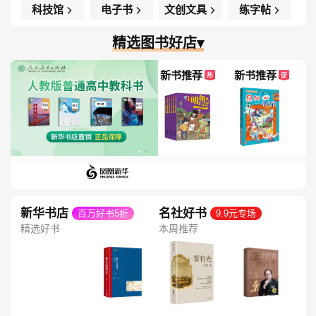
科技馆
电子书
文创文具
练字帖
精选图书好店▾
新书推荐
新书推荐
热
促
新华书店
名社好书
百万好书5折
9.9元专场
精选好书
本周推荐