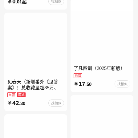
迟子建茅盾文学奖获奖作品
0
.01起
找相似
东北故事集群山之巅也是冬
天也是春天我的世界下
了凡四训（2025年新版）
自营
见春天（新增番外《见答
17
.50
找相似
案》！总收藏量超35万、点
击量破千万！晋江人气作者
自营
满减
纵虎嗅花 催泪之作！）
42
.30
找相似