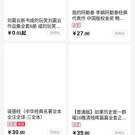
我的阿勒泰 李娟阿勒泰经典
代表作 中国版权金奖 畅销
刘震云新书咸的玩笑刘震云
超200万册 同名剧8.9分爆款
自营
作品集全套6册 咸的玩笑
北疆大地的旷野之梦 当当自
+一句顶一万句+一日三秋
0
27
.01起
找相似
.00
找相似
营
+我不是潘金莲+我叫刘跃进
+温故一九四二+一地鸡
道德经（中华经典名著全本
【普通版】如果历史是一群
全注全译-三全本）
喵16晚清残晖篇篇全套正版
1-156册肥志著漫画8周年纪
自营
满减
自营
念版套装3册小学生课外阅
30
39
.00
找相似
.80
找相似
读儿童西游喵知识