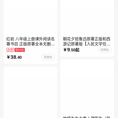
红岩 八年级上册课外阅读名
朝花夕拾鲁迅原著正版和西
著书目 正版原著全本无删减
游记原著版【人民文学任
罗广斌杨益言著爱国主义红
选】七年级上册全新升级新
9
.50起
找相似
自营
限时抢
色经典书籍初中生课外书中
增思维导图必读正版课外书
38
.40
找相似
国青年出版社
初中名著语文书目初一课外
阅