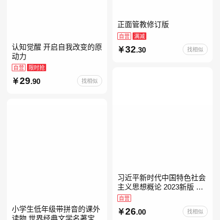
正面管教修订版
自营
满减
认知觉醒 开启自我改变的原
32
.30
找相似
动力
自营
限时抢
29
.90
找相似
习近平新时代中国特色社会
主义思想概论 2023新版 自
考15041
自营
小学生低年级带拼音的课外
26
.00
找相似
读物 世界经典文学名著宝库