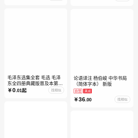
毛泽东选集全套 毛选 毛泽
论语译注 杨伯峻 中华书局
东全四册典藏版普及本第一
（简体字本） 新版
二三四卷 毛泽东军事文集毛
0
.01起
找相似
自营
满减
泽东兵法孔见毛泽东文集思
36
.00
找相似
想语录箴言重读矛盾论