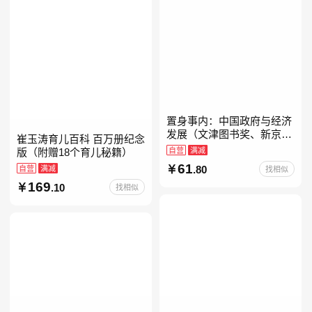
置身事内：中国政府与经济
发展（文津图书奖、新京报
崔玉涛育儿百科 百万册纪念
年度通识写作获奖作品，罗
自营
满减
版（附赠18个育儿秘籍）
永浩、罗振宇、何帆、刘格
61
自营
满减
.80
找相似
菘、张军、周黎安、王烁联
169
.10
找相似