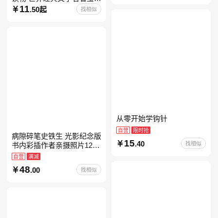
儿童彩图注音版 小学生一二
11
.50起
找相似
年级课外阅读经典名著故事
童话书籍6-7-8-
从零开始学钩针
自营
限时抢
病隙碎笔史铁生 光影纪念版
15
.40
找相似
书内彩插作者亲摄照片12幅
史铁生充满灵性光辉的生命
自营
满减
笔记 当当自营图书
48
.00
找相似