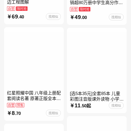
边工程图解
销超80万册中学生高分作文
素材库常驻寒暑假阅读书
自营
限时抢
自营
限时抢
单，奇葩说导师刘擎经典之
69
49
.40
找相似
.00
找相似
作讲透西方思想史，哲学知
红星照耀中国 八年级上册配
[选5本35元]全套85本 儿童
套阅读名著 原著正版全本无
彩图注音版课外读物 小学生
删减 初中生初二课外阅读
低年级一二三年级课外阅读
11
自营
预售
.50起
找相似
经典带拼音的故事书一二年
8
.70
找相似
级注音版课外读