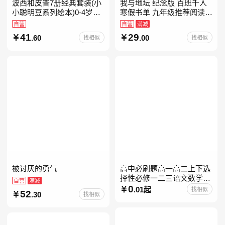
波西和皮普7册经典套装(小
我与地坛 纪念版 百班千人
小聪明豆系列绘本)0-4岁低
寒假书单 九年级推荐阅读
幼启蒙情绪管理习惯养成绘
当当自营
自营
自营
满减
本，引导宝宝认识接纳情绪
41
29
.60
.00
找相似
找相似
培养好品质，发现快
被讨厌的勇气
高中必刷题高一高二上下选
择性必修一二三语文数学英
自营
满减
语物理化学生物政治历史地
0
.01起
找相似
52
.30
找相似
理人教版同步练习册狂k重
点教辅资料