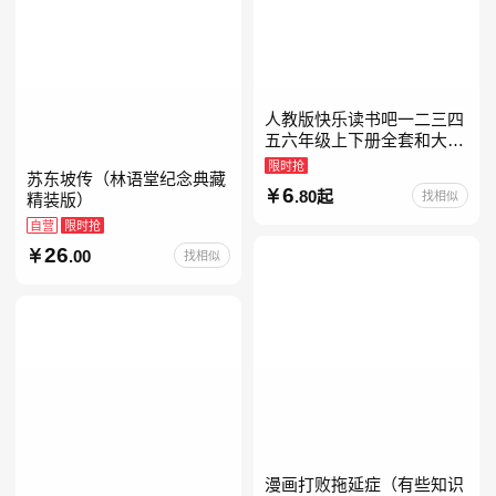
人教版快乐读书吧一二三四
五六年级上下册全套和大人
一起读人教版读读童谣和儿
限时抢
苏东坡传（林语堂纪念典藏
歌小鲤鱼跳龙门中国古代寓
6
.80起
找相似
精装版）
言安徒生童话学生阅读课外
自营
限时抢
26
.00
找相似
漫画打败拖延症（有些知识