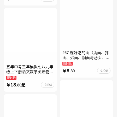
料库 新增在
267 碗好吃的面（汤面、拌
面、炒面、焗面与汤头、高
汤、酱料的奇妙组合，让你
限时抢
五年中考三年模拟七八九年
打开味蕾，感受面条的美妙
8
.30
找相似
级上下册语文数学英语物理
滋味！令人无法抗拒的
化学政治历史地理生物人教
限时抢
版北师版外研版北京版湘教
18
.80起
找相似
版5年中考3年模拟当当自