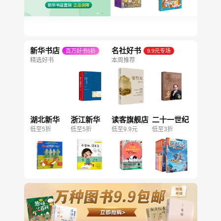
新华书店
名社好书
百万好书5折
9.9元专场
精选好书
本周推荐
湖北新华
浙江新华
读客旗舰店
二十一世纪
低至5折
低至5折
低至9.9元
低至3折