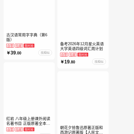
古汉语常用字字典（第6
版）
备考2026年12月星火英语
自营
包邮
限时抢
大学英语四级词汇周计划
39
.00
找相似
自营
包邮
限时抢
19
.80
找相似
红岩 八年级上册课外阅读
名著书目 正版原著全本无
朝花夕拾鲁迅原著正版和
删减 罗广斌杨益言著爱国
自营
包邮
限时抢
西游记原著版【人民文学
主义红色经典书籍初中生