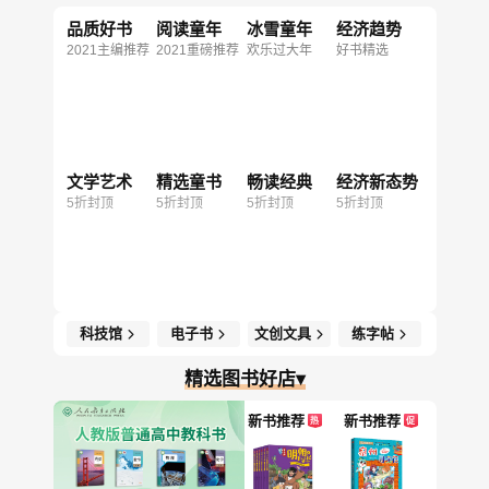
品质好书
阅读童年
冰雪童年
经济趋势
2021主编推荐
2021重磅推荐
欢乐过大年
好书精选
文学艺术
精选童书
畅读经典
经济新态势
5折封顶
5折封顶
5折封顶
5折封顶
科技馆
电子书
文创文具
练字帖
精选图书好店▾
新书推荐
新书推荐
热
促