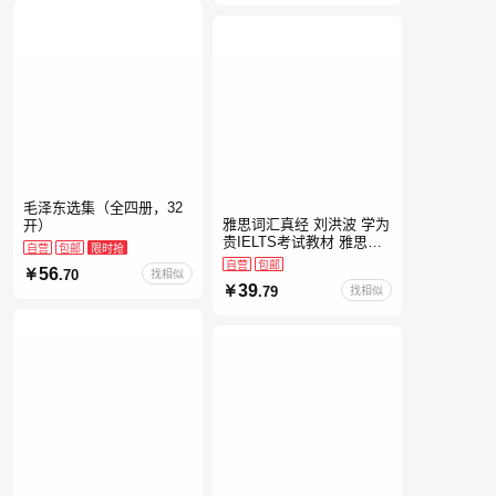
毛泽东选集（全四册，32
雅思词汇真经 刘洪波 学为
开）
贵IELTS考试教材 雅思考
自营
包邮
限时抢
试资料单词书核心词汇书
自营
包邮
56
.70
找相似
39
.79
找相似