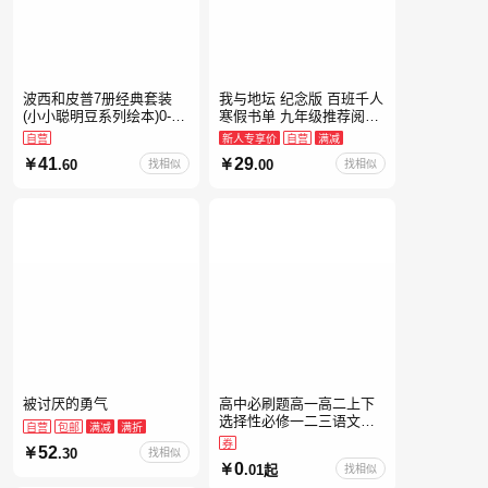
波西和皮普7册经典套装
我与地坛 纪念版 百班千人
(小小聪明豆系列绘本)0-4
寒假书单 九年级推荐阅读
岁低幼启蒙情绪管理习惯
当当自营
自营
新人专享价
自营
满减
养成绘本，引导宝宝认识
41
29
.60
找相似
.00
找相似
接纳情绪培养好品质，发
现快
被讨厌的勇气
高中必刷题高一高二上下
选择性必修一二三语文数
自营
包邮
满减
满折
学英语物理化学生物政治
券
52
.30
找相似
历史地理人教版同步练习
0
.01起
找相似
册狂k重点教辅资料