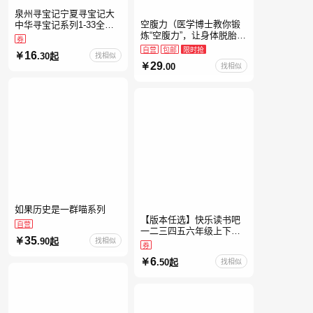
泉州寻宝记宁夏寻宝记大
空腹力（医学博士教你锻
中华寻宝记系列1-33全套
炼“空腹力”，让身体脱胎换
书32册【含新书宁夏寻宝
券
骨！）
记】当当自营正版6-12岁
自营
包邮
限时抢
16
.30起
找相似
新疆海南广东福建河北黑
29
.00
找相似
如果历史是一群喵系列
【版本任选】快乐读书吧
自营
一二三四五六年级上下册
35
.90起
找相似
全套人教版读读童谣和儿
券
歌小鲤鱼跳龙门和大人一
6
.50起
找相似
起读中国古代寓言安徒生
童话学生阅