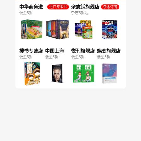
中华商务进
杂志铺旗舰店
进口原版书
杂志订阅
口图书旗舰
低至5折
杂志5折起
店
搜书专营店
中图上海
悦刊旗舰店
蝶变旗舰店
低至5折
低至5折
低至5折
低至5折