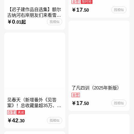
自营
限时抢
17
【迟子建作品自选集】额尔
.50
找相似
古纳河右岸朋友们来看雪吧
迟子建茅盾文学奖获奖作品
0
.01起
找相似
东北故事集群山之巅也是冬
天也是春天我的世界下
了凡四训（2025年新版）
自营
见春天（新增番外《见答
17
.50
找相似
案》！总收藏量超35万、点
击量破千万！晋江人气作者
自营
满减
纵虎嗅花 催泪之作！）
42
.30
找相似