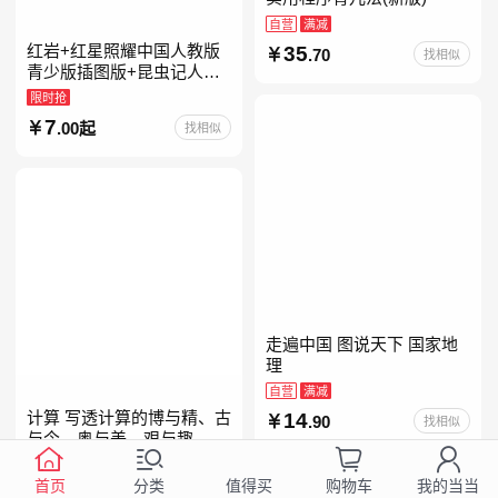
自营
满减
红岩+红星照耀中国人教版
35
.70
找相似
青少版插图版+昆虫记人教
版正版原著完整版红星为什
限时抢
么照耀中国八年级上册的课
7
.00起
找相似
外书初二课外阅读书籍人教
走遍中国 图说天下 国家地
理
自营
满减
计算 写透计算的博与精、古
14
.90
找相似
与今、奥与美、艰与趣
自营
首页
分类
购物车
我的当当
值得买
99
.00
找相似