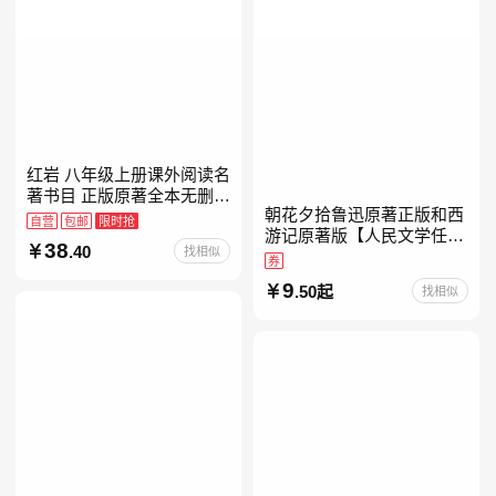
红岩 八年级上册课外阅读名
著书目 正版原著全本无删减
朝花夕拾鲁迅原著正版和西
罗广斌杨益言著爱国主义红
自营
包邮
限时抢
游记原著版【人民文学任
色经典书籍初中生课外书中
38
.40
找相似
选】七年级上册全新升级新
国青年出版社
券
增思维导图必读正版课外书
9
.50起
找相似
初中名著语文书目初一课外
阅