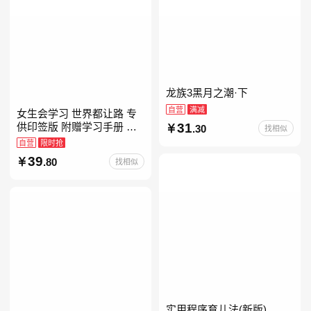
龙族3黑月之潮·下
自营
满减
女生会学习 世界都让路 专
31
供印签版 附赠学习手册 创
.30
找相似
意明信片 试听课和资料包
自营
限时抢
39
.80
找相似
实用程序育儿法(新版)