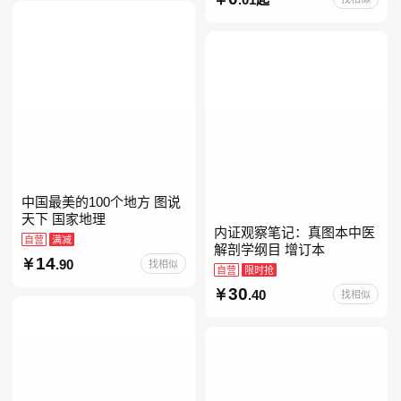
册人民文学出版社人教版当
当自营七年级上下册必读书
中国最美的100个地方 图说
天下 国家地理
内证观察笔记：真图本中医
自营
满减
解剖学纲目 增订本
14
.90
找相似
自营
限时抢
30
.40
找相似