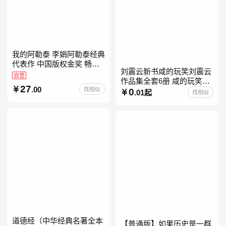
我的阿勒泰 李娟阿勒泰经典
代表作 中国版权金奖 畅销
刘震云新书咸的玩笑刘震云
超200万册 同名剧8.9分爆款
自营
作品集全套6册 咸的玩笑
北疆大地的旷野之梦 当当自
27
.00
找相似
+一句顶一万句+一日三秋
0
营
.01起
找相似
+我不是潘金莲+我叫刘跃进
+温故一九四二+一地鸡
道德经（中华经典名著全本
【普通版】如果历史是一群