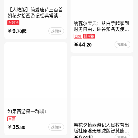
【人教版】简爱唐诗三百首
朝花夕拾西游记经典常谈昆
虫记骆驼祥子钢铁是怎样炼
限时抢
纳瓦尔宝典：从白手起家到
成的升级版鲁迅原著正版七
财务自由，硅谷知名天使投
9
.70起
找相似
八九年级上下 鲁滨逊漂流
资人纳瓦尔智慧箴言录
自营
限时抢
44
.20
找相似
如果西游是一群喵1
自营
朝花夕拾西游记人民教育出
35
.80
找相似
版社原著无删减版智慧熊升
级版七年级必读书目初一上
0
.01起
找相似