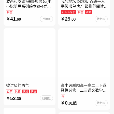
波西和皮普7册经典套装(小
我与地坛 纪念版 百班千人
小聪明豆系列绘本)0-4岁低
寒假书单 九年级推荐阅读
幼启蒙情绪管理习惯养成绘
当当自营
自营
新人专享价
自营
满减
本，引导宝宝认识接纳情绪
41
29
.60
.00
找相似
找相似
培养好品质，发现快
被讨厌的勇气
高中必刷题高一高二上下选
择性必修一二三语文数学英
自营
包邮
满减
满折
语物理化学生物政治历史地
券
52
.30
找相似
理人教版同步练习册狂k重
0
.01起
找相似
点教辅资料