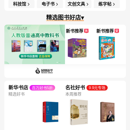
科技馆
电子书
文创文具
练字帖
精选图书好店▾
新书推荐
新书推荐
热
促
新华书店
名社好书
百万好书5折
9.9元专场
精选好书
本周推荐