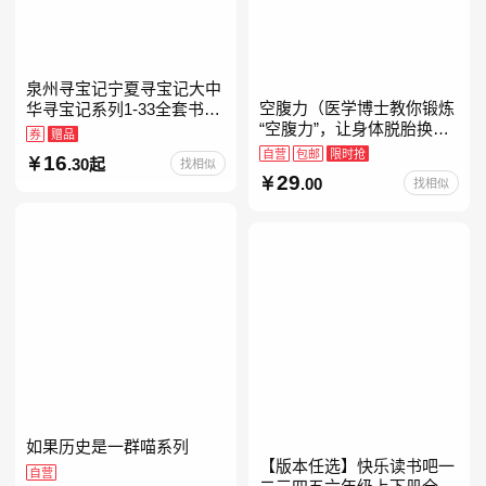
泉州寻宝记宁夏寻宝记大中
空腹力（医学博士教你锻炼
华寻宝记系列1-33全套书32
“空腹力”，让身体脱胎换
册【含新书宁夏寻宝记】当
券
赠品
骨！）
当自营正版6-12岁新疆海南
自营
包邮
限时抢
16
.30起
找相似
广东福建河北黑
29
.00
找相似
如果历史是一群喵系列
【版本任选】快乐读书吧一
自营