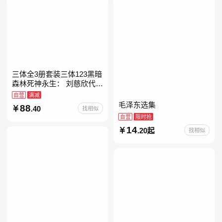
三体全3册套装三体123黑暗
森林死神永生： 刘慈欣代表
作，亚洲“雨果奖”获奖作
自营
满减
品！中国科幻基石丛书 科幻
毛泽东选集
88
.40
找相似
小说代表作
自营
限时抢
14
.20起
找相似