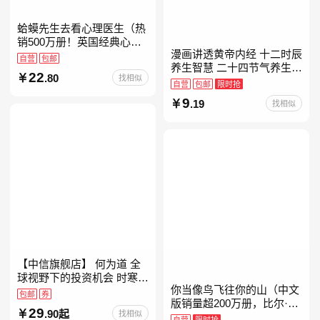
蛤蟆先生去看心理医生（热
销500万册！英国经典心理
漫画讲透黄帝内经 十二时辰
咨询入门书，知名心理学家
自营
包邮
养生智慧 二十四节气养生智
李松蔚强烈推荐）
22
.80
找相似
慧 中医八大名著之一养生图
自营
包邮
限时抢
解 皇帝内经漫画版原版
9
.19
找相似
【中信旗舰店】 何为道 全
球视野下的投资机会 时寒冰
你当像鸟飞往你的山（中文
大道 段永平投资问答录穷查
包邮
券
版销量超200万册，比尔·盖
理宝典 红利指数基金指南芒
29
.90起
找相似
茨年度特别推荐！登顶《纽
格之道 纳瓦尔
自营
限时抢