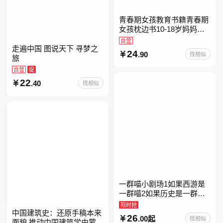
青春期女孩教育书籍青春期
女孩枕边书10-18岁妈妈送
给青春期女儿私房书女孩青
自营
春期生理少女成长与性知识
走遍中国 图说天下 寻梦之
24
.90
找相似
教育女孩发育叛逆期
旅
自营
促
22
.40
找相似
一群喵小剧场1如果西游是
一群喵2如果历史是一群喵
全套16晚清残晖篇全集全套
限时抢
16册华夏长卷互动札记西游
中国建筑史：还原手稿本来
26
.00起
找相似
喵桌游肥志历史喵系列
面貌 推动中国建筑学由蒙昧