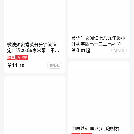
英语时文阅读七八九年级小
升初学版高一二三高考31期
微波炉家常菜分分钟就搞
30快捷英语阅读理解2027
0
定：近300道家常菜！不开
.01起
找相似
火、零油烟！蒸、煮、炒、
自营
限时抢
烤、焗……全彩印刷+步骤
11
.10
找相似
图解，让美味跃然眼前、操
中医基础理论(五版教材)