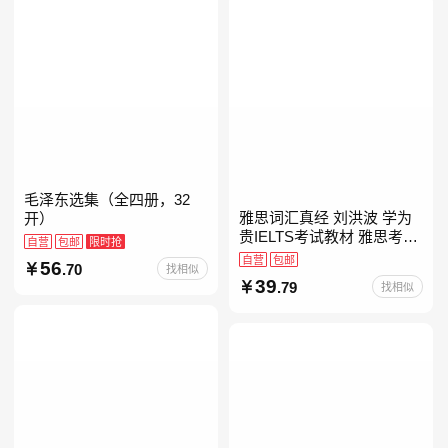
毛泽东选集（全四册，32
雅思词汇真经 刘洪波 学为
开）
贵IELTS考试教材 雅思考试
自营
包邮
限时抢
资料单词书核心词汇书
自营
包邮
56
.70
找相似
39
.79
找相似