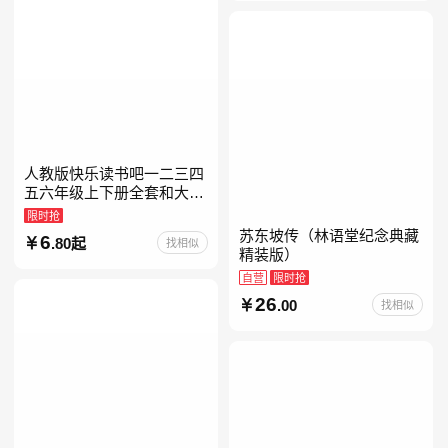
人教版快乐读书吧一二三四
五六年级上下册全套和大人
一起读人教版读读童谣和儿
限时抢
歌小鲤鱼跳龙门中国古代寓
苏东坡传（林语堂纪念典藏
6
.80起
找相似
言安徒生童话学生阅读课外
精装版）
自营
限时抢
26
.00
找相似