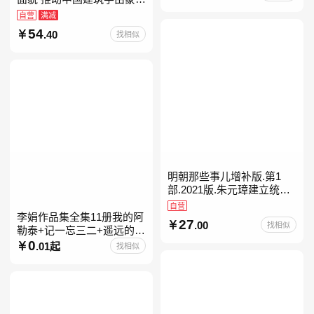
进入现代学科的奠基之作
自营
满减
54
.40
找相似
明朝那些事儿增补版.第1
部.2021版.朱元璋建立统治
明朝
自营
李娟作品集全集11册我的阿
27
.00
找相似
勒泰+记一忘三二+遥远的向
日葵地+冬牧场+阿勒泰的角
0
.01起
找相似
落+羊道三部曲+走夜路请放
声歌唱+深山夏牧