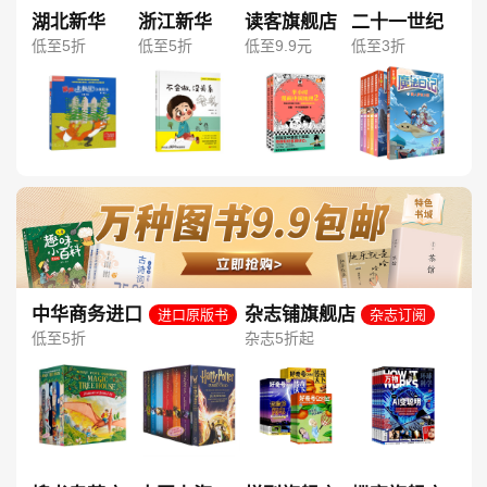
湖北新华
浙江新华
读客旗舰店
二十一世纪
低至5折
低至5折
低至9.9元
低至3折
中华商务进口
杂志铺旗舰店
进口原版书
杂志订阅
图书旗舰店
低至5折
杂志5折起