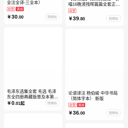
全注全译-三全本）
喵16晚清残晖篇篇全套正版
自营
满减
1-156册肥志著漫画8周年纪
自营
念版套装3册小学生课外阅
30
.00
找相似
39
.80
找相似
读儿童西游喵知识
毛泽东选集全套 毛选 毛泽
论语译注 杨伯峻 中华书局
东全四册典藏版普及本第一
（简体字本） 新版
二三四卷 毛泽东军事文集毛
0
.01起
找相似
自营
满减
泽东兵法孔见毛泽东文集思
36
想语录箴言重读矛盾论
.00
找相似