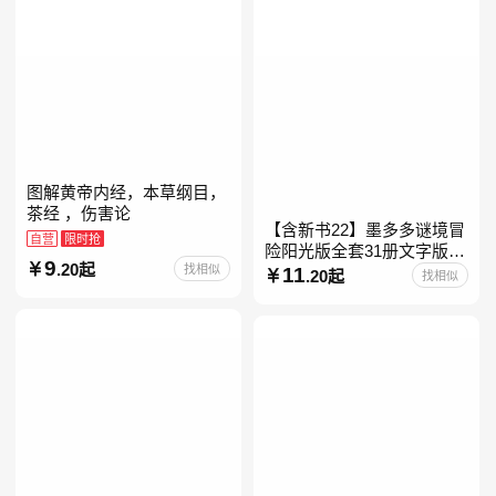
图解黄帝内经，本草纲目，
茶经 ，伤害论
【含新书22】墨多多谜境冒
自营
限时抢
险阳光版全套31册文字版彩
9
.20起
找相似
色漫画版不可思议事件簿怪
11
.20起
找相似
物大师任选 雷欧幻像查理九
世系列书 儿童幻想