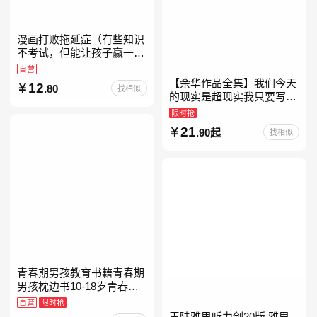
漫画打败拖延症（有些知识
不考试，但能让孩子赢一辈
子。减少压力、增强自信、
自营
把握机遇、培养自律，结合
【余华作品全集】我们今天
12
.80
找相似
“小行动”触发大脑行动开
的现实是超现实我只要写作
就是回家卢克明的偷偷一笑
限时抢
余华新书活着世界上的迷路
21
.90起
找相似
者余华写作课文学课山谷微
青春期男孩教育书籍青春期
男孩枕边书10-18岁青春期
男孩成长手册男生叛逆期非
自营
限时抢
暴力家庭教育父母心理学性
王陆雅思听力剑20版 雅思