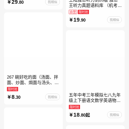
29
.80
找相似
教育书
王听力真题语料库 （机考笔
试第二版）备考2026年新版
自营
限时抢
领跑雅思听力IELTS听力语
19
.90
找相似
料库 新增在
267 碗好吃的面（汤面、拌
面、炒面、焗面与汤头、高
汤、酱料的奇妙组合，让你
限时抢
打开味蕾，感受面条的美妙
五年中考三年模拟七八九年
8
.30
找相似
滋味！令人无法抗拒的
级上下册语文数学英语物理
化学政治历史地理生物人教
限时抢
版北师版外研版北京版湘教
18
.80起
找相似
版5年中考3年模拟当当自