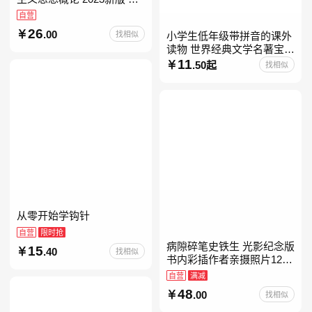
考15041
自营
26
.00
找相似
小学生低年级带拼音的课外
读物 世界经典文学名著宝库
儿童彩图注音版 小学生一二
11
.50起
找相似
年级课外阅读经典名著故事
童话书籍6-7-8-
从零开始学钩针
自营
限时抢
病隙碎笔史铁生 光影纪念版
15
.40
找相似
书内彩插作者亲摄照片12幅
史铁生充满灵性光辉的生命
自营
满减
笔记 当当自营图书
48
.00
找相似