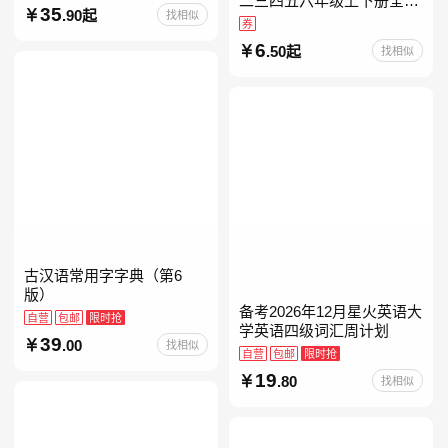
二三四五六年级上下册全套
35
.90起
找相似
人教版读读童谣和儿歌小鲤
券
鱼跳龙门和大人一起读中国
6
.50起
找相似
古代寓言安徒生童话学生阅
古汉语常用字字典（第6
版）
备考2026年12月星火英语大
自营
包邮
限时抢
学英语四级词汇周计划
39
.00
找相似
自营
包邮
限时抢
19
.80
找相似