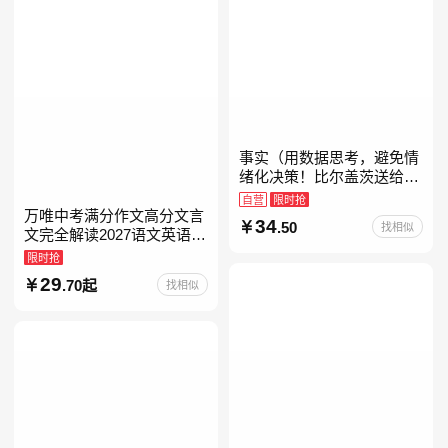
事实（用数据思考，避免情
绪化决策！比尔盖茨送给全
美大学生的毕业礼物！比尔
自营
限时抢
盖茨逢人就推荐的热门大
万唯中考满分作文高分文言
34
.50
找相似
书！）读客经管文库
文完全解读2027语文英语初
中作文万维中考现代文古诗
限时抢
文阅读名著阅读考点精练古
29
.70起
找相似
诗文60篇文言文实词