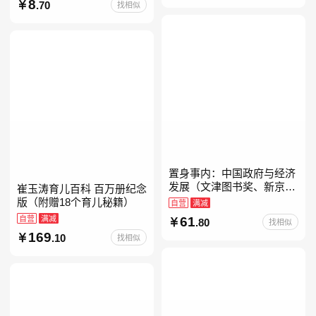
经典带拼音的故事书一二年
8
.70
找相似
级注音版课外读
置身事内：中国政府与经济
发展（文津图书奖、新京报
崔玉涛育儿百科 百万册纪念
年度通识写作获奖作品，罗
版（附赠18个育儿秘籍）
自营
满减
永浩、罗振宇、何帆、刘格
自营
满减
61
.80
找相似
菘、张军、周黎安、王烁联
169
.10
找相似