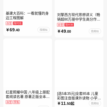
基建大百科：一看就懂的身
刘擎西方现代思想讲义（畅
边工程图解
销超80万册中学生高分作文
自营
限时抢
素材库常驻寒暑假阅读书
自营
限时抢
单，奇葩说导师刘擎经典之
69
.40
找相似
49
.00
找相似
作讲透西方思想史，哲学知
红星照耀中国 八年级上册配
[选5本35元]全套85本 儿童
套阅读名著 原著正版全本无
彩图注音版课外读物 小学生
删减 初中生初二课外阅读
自营
预售
低年级一二三年级课外阅读
11
.50起
找相似