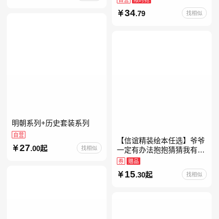
约时报》畅销榜80+周，这
34
.79
找相似
本书比你听说的还要
明朝系列+历史套装系列
自营
【信谊精装绘本任选】爷爷
27
.00起
找相似
一定有办法抱抱猜猜我有多
爱你妈妈买绿豆我的情绪小
券
赠品
怪兽青蛙和蟾蜍好饿的毛毛
15
.30起
找相似
虫儿童故事书阅读精装绘本