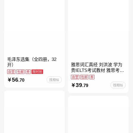
毛泽东选集（全四册，32
雅思词汇真经 刘洪波 学为
开）
贵IELTS考试教材 雅思考试
自营
包邮
券
限时抢
资料单词书核心词汇书
自营
包邮
券
56
.70
找相似
39
.79
找相似