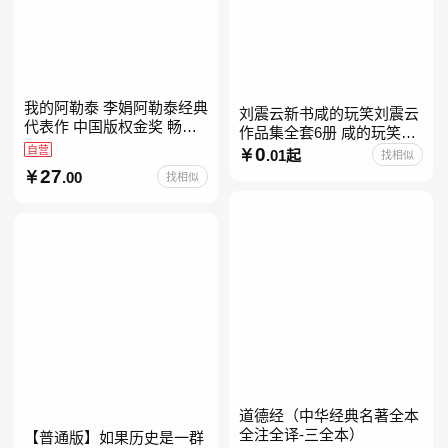
我的阿勒泰 李娟阿勒泰经典
刘震云新书咸的玩笑刘震云
代表作 中国版权金奖 畅销
作品集全套6册 咸的玩笑
超200万册 同名剧8.9分爆款
自营
+一句顶一万句+一日三秋
0
.01起
找相似
北疆大地的旷野之梦 当当自
+我不是潘金莲+我叫刘跃进
27
.00
找相似
营
+温故一九四二+一地鸡
道德经（中华经典名著全本
全注全译-三全本）
【普通版】如果历史是一群