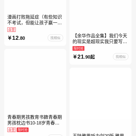
漫画打败拖延症（有些知识
不考试，但能让孩子赢一辈
子。减少压力、增强自信、
自营
把握机遇、培养自律，结合
【余华作品全集】我们今天
12
.80
找相似
“小行动”触发大脑行动开
的现实是超现实我只要写作
就是回家卢克明的偷偷一笑
限时抢
余华新书活着世界上的迷路
21
.90起
找相似
者余华写作课文学课山谷微
青春期男孩教育书籍青春期
男孩枕边书10-18岁青春期
男孩成长手册男生叛逆期非
自营
限时抢
暴力家庭教育父母心理学性
王陆雅思听力剑20版 雅思