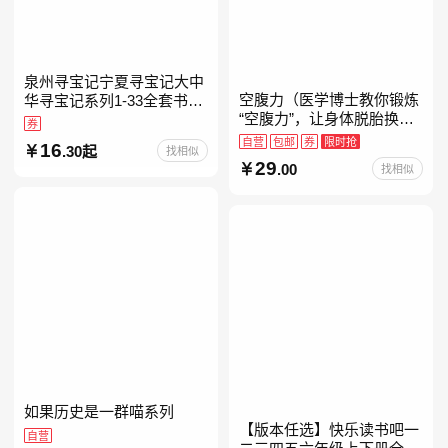
泉州寻宝记宁夏寻宝记大中
空腹力（医学博士教你锻炼
华寻宝记系列1-33全套书32
“空腹力”，让身体脱胎换
册【含新书宁夏寻宝记】当
券
骨！）
当自营正版6-12岁新疆海南
自营
包邮
券
限时抢
16
.30起
找相似
广东福建河北黑
29
.00
找相似
如果历史是一群喵系列
【版本任选】快乐读书吧一
自营