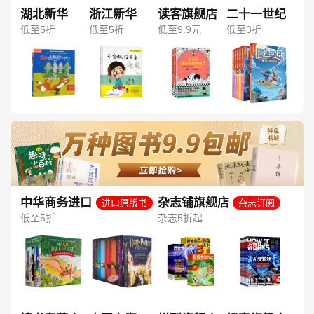
湖北新华
浙江新华
读客旗舰店
二十一世纪
低至5折
低至5折
低至9.9元
低至3折
中华商务进口
杂志铺旗舰店
进口原版书
杂志订阅
图书旗舰店
低至5折
杂志5折起