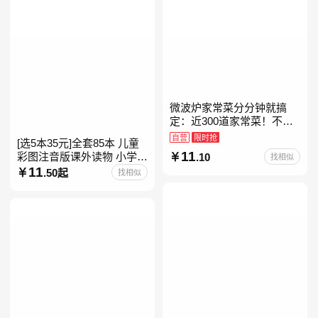
微波炉家常菜分分钟就搞
定：近300道家常菜！不开
火、零油烟！蒸、煮、炒、
自营
限时抢
[选5本35元]全套85本 儿童
烤、焗……全彩印刷+步骤
11
彩图注音版课外读物 小学生
.10
找相似
图解，让美味跃然眼前、操
低年级一二三年级课外阅读
11
.50起
找相似
经典带拼音的故事书一二年
级注音版课外读