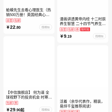
蛤蟆先生去看心理医生（热
销500万册！英国经典心理
漫画讲透黄帝内经 十二时辰
咨询入门书，知名心理学家
自营
包邮
养生智慧 二十四节气养生智
李松蔚强烈推荐）
22
.80
找相似
慧 中医八大名著之一养生图
自营
包邮
券
限时抢
解 皇帝内经漫画版原版
9
.19
找相似
【中信旗舰店】 何为道 全
球视野下的投资机会 时寒冰
活着（余华代表作，精装，
大道 段永平投资问答录穷查
包邮
券
易烊千玺推荐阅读）
理宝典 红利指数基金指南芒
29
.90起
找相似
格之道 纳瓦尔
自营
包邮
券