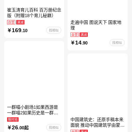
崔玉涛育儿百科 百万册纪念
版（附赠18个育儿秘籍）
走遍中国 图说天下 国家地
自营
满减
理
169
.10
找相似
自营
满减
14
.90
找相似
一群喵小剧场1如果西游是
一群喵2如果历史是一群喵
全套16晚清残晖篇全集全套
中国建筑史：还原手稿本来
限时抢
16册华夏长卷互动札记西游
面貌 推动中国建筑学由蒙昧
26
.00起
找相似
喵桌游肥志历史喵系列
进入现代学科的奠基之作
自营
满减