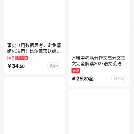
事实（用数据思考，避免情
绪化决策！比尔盖茨送给全
美大学生的毕业礼物！比尔
万唯中考满分作文高分文言
自营
限时抢
盖茨逢人就推荐的热门大
文完全解读2027语文英语初
34
.50
找相似
书！）读客经管文库
中作文万维中考现代文古诗
满减
文阅读名著阅读考点精练古
29
.80起
找相似
诗文60篇文言文实词