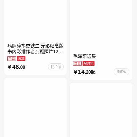
病隙碎笔史铁生 光影纪念版
书内彩插作者亲摄照片12幅
毛泽东选集
史铁生充满灵性光辉的生命
自营
满减
笔记 当当自营图书
自营
限时抢
48
.00
找相似
14
.20起
找相似