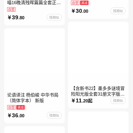
喵16晚清残晖篇篇全套正版
自营
满减
1-156册肥志著漫画8周年纪
自营
30
.00
找相似
念版套装3册小学生课外阅
39
.80
找相似
读儿童西游喵知识
【含新书22】墨多多谜境冒
险阳光版全套31册文字版彩
论语译注 杨伯峻 中华书局
色漫画版不可思议事件簿怪
11
（简体字本） 新版
.20起
找相似
物大师任选 雷欧幻像查理九
自营
满减
世系列书 儿童幻想
36
.00
找相似