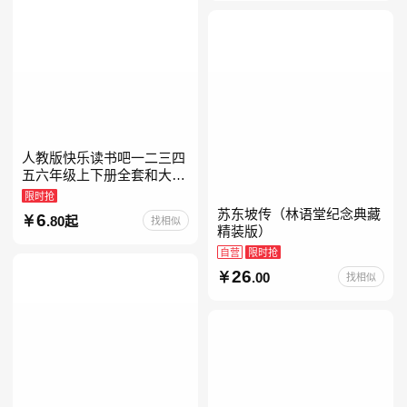
人教版快乐读书吧一二三四
五六年级上下册全套和大人
一起读人教版读读童谣和儿
限时抢
歌小鲤鱼跳龙门中国古代寓
苏东坡传（林语堂纪念典藏
6
.80起
找相似
言安徒生童话学生阅读课外
精装版）
自营
限时抢
26
.00
找相似