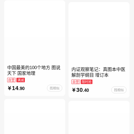
当自营七年级上下册必读书
中国最美的100个地方 图说
内证观察笔记：真图本中医
天下 国家地理
解剖学纲目 增订本
自营
满减
自营
限时抢
14
.90
找相似
30
.40
找相似