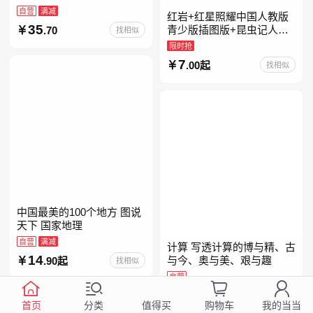
自营
满减
红岩+红星照耀中国人教版
35
青少版插图版+昆虫记人教
.70
找相似
版正版原著完整版红星为什
限时抢
么照耀中国八年级上册的课
7
.00起
找相似
外书初二课外阅读书籍人教
中国最美的100个地方 图说
天下 国家地理
自营
满减
计算 写透计算的博与精、古
14
与今、奥与美、艰与趣
.90起
找相似
自营
99
.00
找相似
首页
分类
购物车
我的当当
值得买