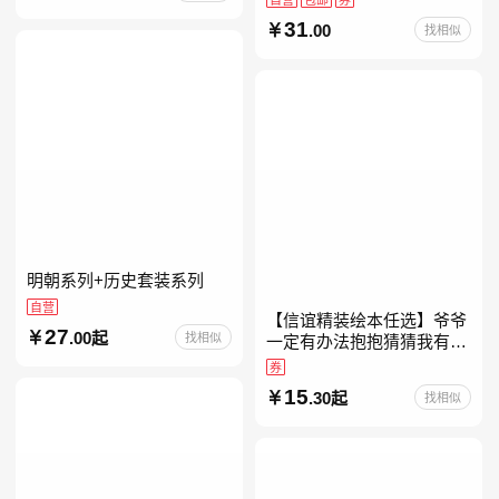
31
.00
找相似
明朝系列+历史套装系列
自营
【信谊精装绘本任选】爷爷
27
.00起
找相似
一定有办法抱抱猜猜我有多
爱你妈妈买绿豆我的情绪小
券
怪兽青蛙和蟾蜍好饿的毛毛
15
.30起
找相似
虫儿童故事书阅读精装绘本