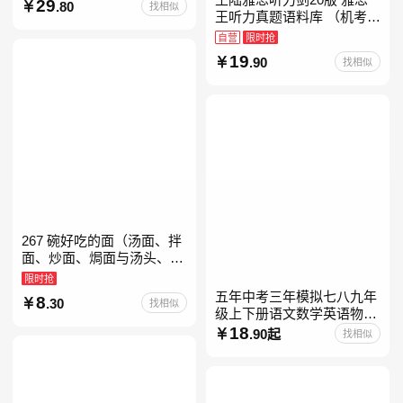
29
.80
找相似
教育书
王听力真题语料库 （机考笔
试第二版）备考2026年新版
自营
限时抢
领跑雅思听力IELTS听力语
19
.90
找相似
料库 新增在
267 碗好吃的面（汤面、拌
面、炒面、焗面与汤头、高
汤、酱料的奇妙组合，让你
限时抢
打开味蕾，感受面条的美妙
五年中考三年模拟七八九年
8
.30
找相似
滋味！令人无法抗拒的
级上下册语文数学英语物理
化学政治历史地理生物人教
18
.90起
找相似
版北师版外研版北京版湘教
版5年中考3年模拟当当自