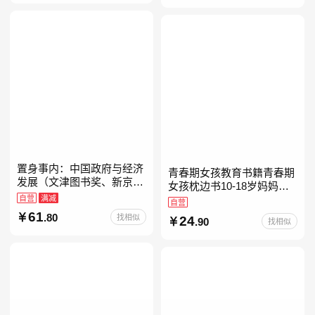
置身事内：中国政府与经济
青春期女孩教育书籍青春期
发展（文津图书奖、新京报
女孩枕边书10-18岁妈妈送
年度通识写作获奖作品，罗
自营
满减
给青春期女儿私房书女孩青
自营
永浩、罗振宇、何帆、刘格
春期生理少女成长与性知识
61
.80
找相似
24
菘、张军、周黎安、王烁联
.90
找相似
教育女孩发育叛逆期