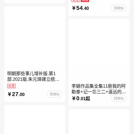
54
.40
找相似
明朝那些事儿增补版.第1
部.2021版.朱元璋建立统治
明朝
李娟作品集全集11册我的阿
自营
勒泰+记一忘三二+遥远的向
27
.00
找相似
日葵地+冬牧场+阿勒泰的角
0
.01起
找相似
落+羊道三部曲+走夜路请放
声歌唱+深山夏牧