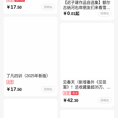
【迟子建作品自选集】额尔
17
.50
找相似
古纳河右岸朋友们来看雪吧
迟子建茅盾文学奖获奖作品
0
.01起
找相似
东北故事集群山之巅也是冬
天也是春天我的世界下
了凡四训（2025年新版）
见春天（新增番外《见答
自营
案》！总收藏量超35万、点
17
.50
找相似
击量破千万！晋江人气作者
自营
满减
纵虎嗅花 催泪之作！）
42
.30
找相似