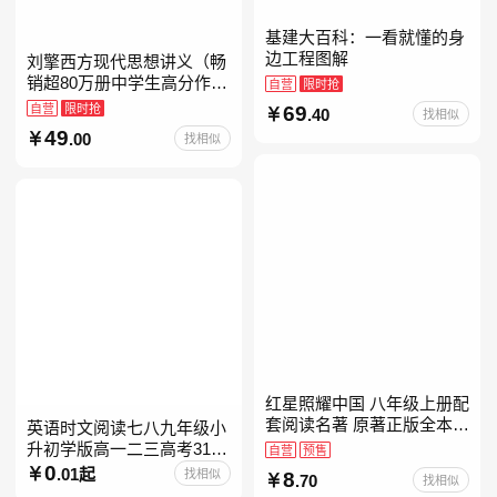
基建大百科：一看就懂的身
边工程图解
刘擎西方现代思想讲义（畅
销超80万册中学生高分作文
自营
限时抢
素材库常驻寒暑假阅读书
自营
限时抢
69
.40
找相似
单，奇葩说导师刘擎经典之
49
.00
找相似
作讲透西方思想史，哲学知
红星照耀中国 八年级上册配
套阅读名著 原著正版全本无
英语时文阅读七八九年级小
删减 初中生初二课外阅读
升初学版高一二三高考31期
自营
预售
30快捷英语阅读理解2027
0
.01起
找相似
8
.70
找相似