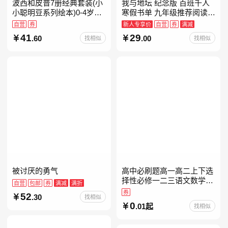
波西和皮普7册经典套装(小
我与地坛 纪念版 百班千人
小聪明豆系列绘本)0-4岁低
寒假书单 九年级推荐阅读
幼启蒙情绪管理习惯养成绘
当当自营
自营
券
新人专享价
自营
券
满减
本，引导宝宝认识接纳情绪
41
29
.60
.00
找相似
找相似
培养好品质，发现快
被讨厌的勇气
高中必刷题高一高二上下选
择性必修一二三语文数学英
自营
包邮
券
满减
满折
语物理化学生物政治历史地
券
52
.30
找相似
理人教版同步练习册狂k重
0
.01起
找相似
点教辅资料