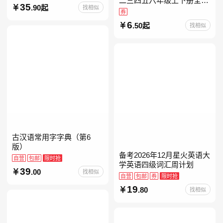
二三四五六年级上下册全套
35
.90起
找相似
人教版读读童谣和儿歌小鲤
券
鱼跳龙门和大人一起读中国
6
.50起
找相似
古代寓言安徒生童话学生阅
古汉语常用字字典（第6
版）
备考2026年12月星火英语大
自营
包邮
限时抢
学英语四级词汇周计划
39
.00
找相似
自营
包邮
券
限时抢
19
.80
找相似