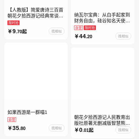
【人教版】简爱唐诗三百首
纳瓦尔宝典：从白手起家到
朝花夕拾西游记经典常谈昆
财务自由，硅谷知名天使投
虫记骆驼祥子钢铁是怎样炼
限时抢
资人纳瓦尔智慧箴言录
成的升级版鲁迅原著正版七
自营
限时抢
9
.70起
找相似
八九年级上下 鲁滨逊漂流
44
.20
找相似
如果西游是一群喵1
朝花夕拾西游记人民教育出
自营
版社原著无删减版智慧熊升
35
.80
找相似
级版七年级必读书目初一上
0
.01起
找相似
册人民文学出版社人教版当