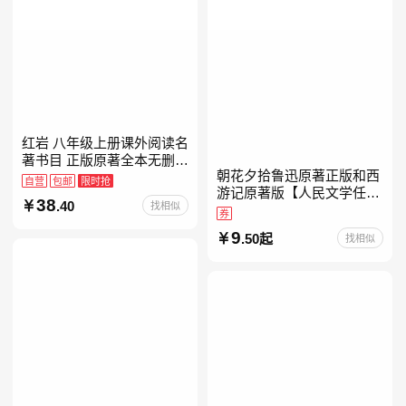
红岩 八年级上册课外阅读名
著书目 正版原著全本无删减
朝花夕拾鲁迅原著正版和西
罗广斌杨益言著爱国主义红
自营
包邮
限时抢
游记原著版【人民文学任
色经典书籍初中生课外书中
38
.40
找相似
选】七年级上册全新升级新
国青年出版社
券
增思维导图必读正版课外书
9
.50起
找相似
初中名著语文书目初一课外
阅