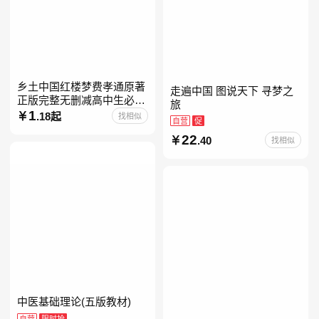
乡土中国红楼梦费孝通原著
走遍中国 图说天下 寻梦之
正版完整无删减高中生必阅
旅
读整本书阅读与检测研习高
1
.18起
找相似
自营
促
一上册课外书籍白话文非人
22
民文学教育出版社名著高中
.40
找相似
中医基础理论(五版教材)
自营
限时抢