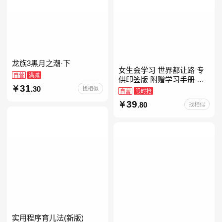
龙族3黑月之潮·下
女生会学习 世界都让路 专
自营
满减
供印签版 附赠学习手册 创
31
.30
意明信片 试听课和资料包
找相似
自营
限时抢
39
.80
找相似
实用程序育儿法(新版)