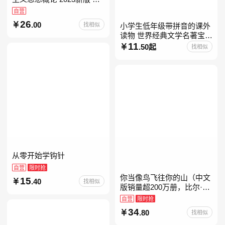
考15041
自营
26
.00
找相似
小学生低年级带拼音的课外
读物 世界经典文学名著宝库
儿童彩图注音版 小学生一二
11
.50起
找相似
年级课外阅读经典名著故事
童话书籍6-7-8-
从零开始学钩针
自营
限时抢
你当像鸟飞往你的山（中文
15
.40
找相似
版销量超200万册，比尔·盖
茨年度特别推荐！登顶《纽
自营
限时抢
约时报》畅销榜80+周，这
34
.80
找相似
本书比你听说的还要