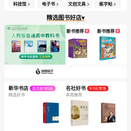
科技馆
电子书
文创文具
练字帖
精选图书好店▾
新书推荐
新书推荐
热
促
新华书店
名社好书
百万好书5折
9.9元专场
精选好书
本周推荐