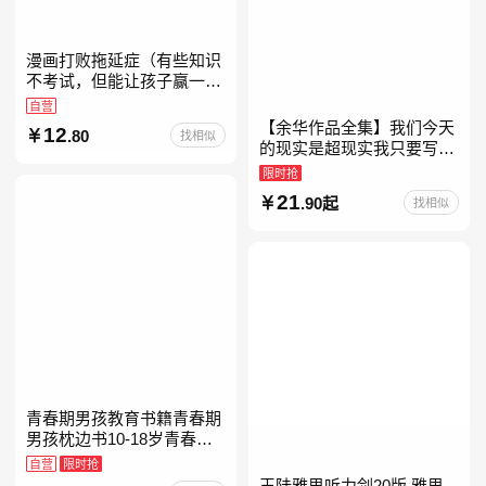
漫画打败拖延症（有些知识
不考试，但能让孩子赢一辈
子。减少压力、增强自信、
自营
把握机遇、培养自律，结合
【余华作品全集】我们今天
12
.80
找相似
“小行动”触发大脑行动开
的现实是超现实我只要写作
就是回家卢克明的偷偷一笑
限时抢
余华新书活着世界上的迷路
21
.90起
找相似
者余华写作课文学课山谷微
青春期男孩教育书籍青春期
男孩枕边书10-18岁青春期
男孩成长手册男生叛逆期非
自营
限时抢
暴力家庭教育父母心理学性
王陆雅思听力剑20版 雅思