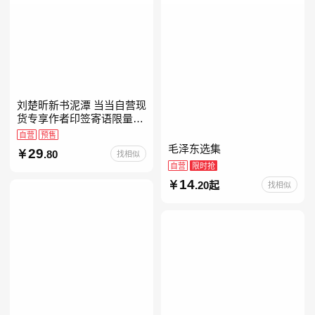
刘楚昕新书泥潭 当当自营现
货专享作者印签寄语限量藏
书票 漓江文学奖获奖作品
自营
预售
现货充足下单优先发货 当当
毛泽东选集
29
.80
找相似
自营
自营
限时抢
14
.20起
找相似