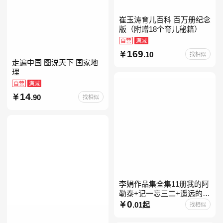
崔玉涛育儿百科 百万册纪念
版（附赠18个育儿秘籍）
自营
满减
169
.10
找相似
走遍中国 图说天下 国家地
理
自营
满减
14
.90
找相似
李娟作品集全集11册我的阿
勒泰+记一忘三二+遥远的向
日葵地+冬牧场+阿勒泰的角
0
.01起
找相似
落+羊道三部曲+走夜路请放
声歌唱+深山夏牧