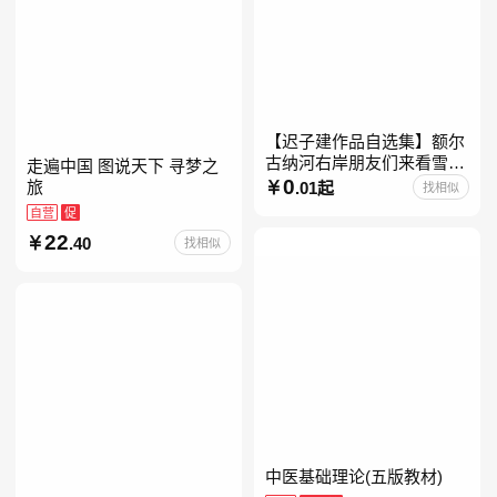
【迟子建作品自选集】额尔
古纳河右岸朋友们来看雪吧
走遍中国 图说天下 寻梦之
迟子建茅盾文学奖获奖作品
0
旅
.01起
找相似
东北故事集群山之巅也是冬
自营
促
天也是春天我的世界下
22
.40
找相似
中医基础理论(五版教材)