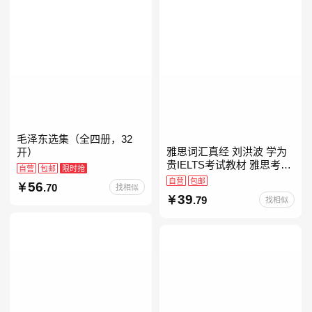
毛泽东选集（全四册，32
雅思词汇真经 刘洪波 学为
开）
贵IELTS考试教材 雅思考试
自营
包邮
限时抢
资料单词书核心词汇书
自营
包邮
56
.70
找相似
39
.79
找相似