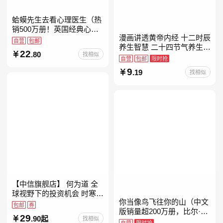
蛤蟆先生去看心理医生（热
销500万册！英国经典心理
漫画讲透黄帝内经 十二时辰
咨询入门书，知名心理学家
自营
包邮
养生智慧 二十四节气养生智
李松蔚强烈推荐）
22
.80
找相似
慧 中医八大名著之一养生图
自营
包邮
限时抢
解 皇帝内经漫画版原版
9
.19
找相似
【中信旗舰店】 何为道 全
球视野下的投资机会 时寒冰
你当像鸟飞往你的山（中文
大道 段永平投资问答录穷查
包邮
券
版销量超200万册，比尔·盖
理宝典 红利指数基金指南芒
29
.90起
找相似
茨年度特别推荐！登顶《纽
格之道 纳瓦尔
自营
限时抢