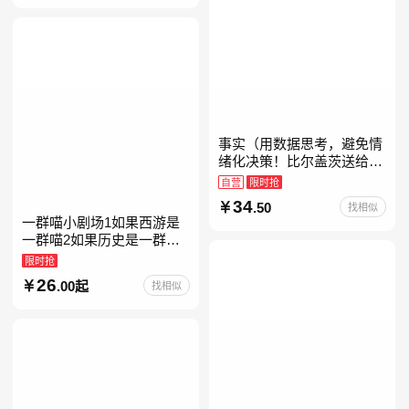
事实（用数据思考，避免情
绪化决策！比尔盖茨送给全
美大学生的毕业礼物！比尔
自营
限时抢
盖茨逢人就推荐的热门大
34
.50
找相似
书！）读客经管文库
一群喵小剧场1如果西游是
一群喵2如果历史是一群喵
全套16晚清残晖篇全集全套
限时抢
16册华夏长卷互动札记西游
26
.00起
找相似
喵桌游肥志历史喵系列