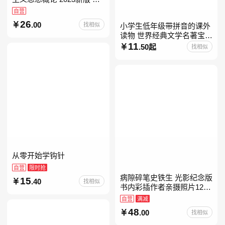
考15041
自营
26
.00
找相似
小学生低年级带拼音的课外
读物 世界经典文学名著宝库
儿童彩图注音版 小学生一二
11
.50起
找相似
年级课外阅读经典名著故事
童话书籍6-7-8-
从零开始学钩针
自营
限时抢
病隙碎笔史铁生 光影纪念版
15
.40
找相似
书内彩插作者亲摄照片12幅
史铁生充满灵性光辉的生命
自营
满减
笔记 当当自营图书
48
.00
找相似