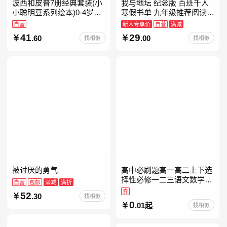
波西和皮普7册经典套装(小
我与地坛 纪念版 百班千人
小聪明豆系列绘本)0-4岁低
寒假书单 九年级推荐阅读
幼启蒙情绪管理习惯养成绘
当当自营
自营
新人专享价
自营
满减
本，引导宝宝认识接纳情绪
41
29
.60
.00
找相似
找相似
培养好品质，发现快
被讨厌的勇气
高中必刷题高一高二上下选
择性必修一二三语文数学英
自营
包邮
满减
满折
语物理化学生物政治历史地
券
52
.30
找相似
理人教版同步练习册狂k重
0
.01起
找相似
点教辅资料