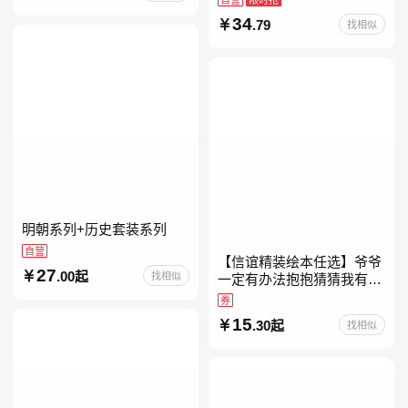
约时报》畅销榜80+周，这
34
.79
找相似
本书比你听说的还要
明朝系列+历史套装系列
自营
【信谊精装绘本任选】爷爷
27
.00起
找相似
一定有办法抱抱猜猜我有多
爱你妈妈买绿豆我的情绪小
券
怪兽青蛙和蟾蜍好饿的毛毛
15
.30起
找相似
虫儿童故事书阅读精装绘本