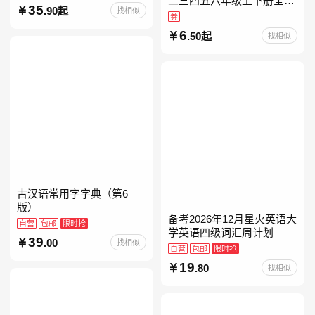
二三四五六年级上下册全套
35
.90起
找相似
人教版读读童谣和儿歌小鲤
券
鱼跳龙门和大人一起读中国
6
.50起
找相似
古代寓言安徒生童话学生阅
古汉语常用字字典（第6
版）
备考2026年12月星火英语大
自营
包邮
限时抢
学英语四级词汇周计划
39
.00
找相似
自营
包邮
限时抢
19
.80
找相似