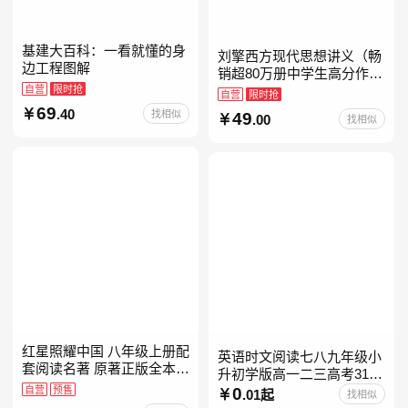
基建大百科：一看就懂的身
刘擎西方现代思想讲义（畅
边工程图解
销超80万册中学生高分作文
自营
限时抢
素材库常驻寒暑假阅读书
自营
限时抢
单，奇葩说导师刘擎经典之
69
.40
找相似
49
.00
找相似
作讲透西方思想史，哲学知
红星照耀中国 八年级上册配
英语时文阅读七八九年级小
套阅读名著 原著正版全本无
升初学版高一二三高考31期
删减 初中生初二课外阅读
自营
预售
30快捷英语阅读理解2027
0
.01起
找相似