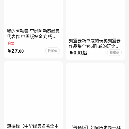
我的阿勒泰 李娟阿勒泰经典
代表作 中国版权金奖 畅销
刘震云新书咸的玩笑刘震云
超200万册 同名剧8.9分爆款
自营
作品集全套6册 咸的玩笑
北疆大地的旷野之梦 当当自
27
.00
找相似
+一句顶一万句+一日三秋
0
营
.01起
找相似
+我不是潘金莲+我叫刘跃进
+温故一九四二+一地鸡
道德经（中华经典名著全本
【普通版】如果历史是一群