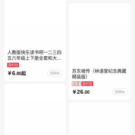
人教版快乐读书吧一二三四
五六年级上下册全套和大人
一起读人教版读读童谣和儿
限时抢
歌小鲤鱼跳龙门中国古代寓
苏东坡传（林语堂纪念典藏
6
.80起
找相似
言安徒生童话学生阅读课外
精装版）
自营
限时抢
26
.00
找相似