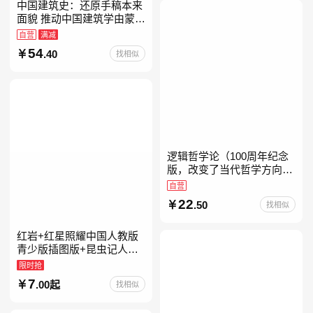
中国建筑史：还原手稿本来
面貌 推动中国建筑学由蒙昧
进入现代学科的奠基之作
自营
满减
54
.40
找相似
逻辑哲学论（100周年纪念
版，改变了当代哲学方向的
一本重要著作）
自营
22
.50
找相似
红岩+红星照耀中国人教版
青少版插图版+昆虫记人教
版正版原著完整版红星为什
限时抢
么照耀中国八年级上册的课
7
.00起
找相似
外书初二课外阅读书籍人教