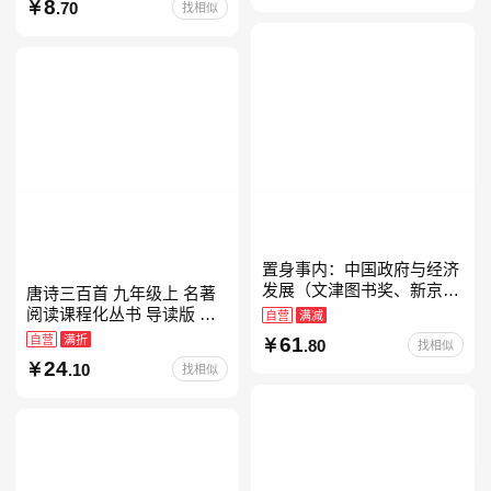
8
.70
找相似
置身事内：中国政府与经济
发展（文津图书奖、新京报
唐诗三百首 九年级上 名著
年度通识写作获奖作品，罗
阅读课程化丛书 导读版 人
自营
满减
永浩、罗振宇、何帆、刘格
民教育出版社
自营
满折
61
.80
找相似
菘、张军、周黎安、王烁联
24
.10
找相似