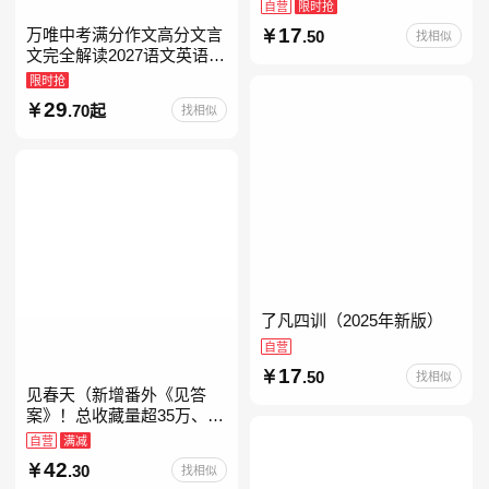
自营
限时抢
17
万唯中考满分作文高分文言
.50
找相似
文完全解读2027语文英语初
中作文万维中考现代文古诗
限时抢
文阅读名著阅读考点精练古
29
.70起
找相似
诗文60篇文言文实词
了凡四训（2025年新版）
自营
17
.50
找相似
见春天（新增番外《见答
案》！总收藏量超35万、点
击量破千万！晋江人气作者
自营
满减
纵虎嗅花 催泪之作！）
42
.30
找相似