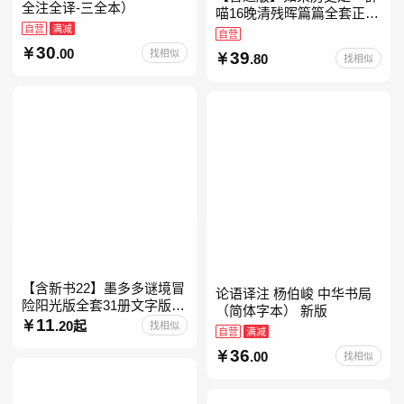
全注全译-三全本）
喵16晚清残晖篇篇全套正版
自营
满减
1-156册肥志著漫画8周年纪
自营
念版套装3册小学生课外阅
30
.00
找相似
39
.80
找相似
读儿童西游喵知识
【含新书22】墨多多谜境冒
论语译注 杨伯峻 中华书局
险阳光版全套31册文字版彩
（简体字本） 新版
色漫画版不可思议事件簿怪
11
.20起
找相似
自营
满减
物大师任选 雷欧幻像查理九
36
世系列书 儿童幻想
.00
找相似