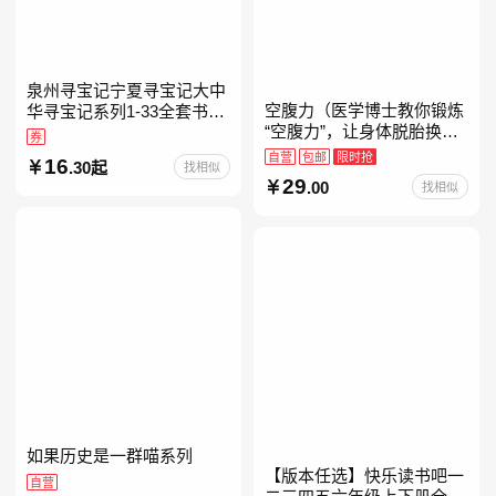
泉州寻宝记宁夏寻宝记大中
空腹力（医学博士教你锻炼
华寻宝记系列1-33全套书32
“空腹力”，让身体脱胎换
册【含新书宁夏寻宝记】当
券
骨！）
当自营正版6-12岁新疆海南
自营
包邮
限时抢
16
.30起
找相似
广东福建河北黑
29
.00
找相似
如果历史是一群喵系列
【版本任选】快乐读书吧一
自营