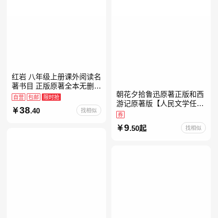
红岩 八年级上册课外阅读名
著书目 正版原著全本无删减
朝花夕拾鲁迅原著正版和西
罗广斌杨益言著爱国主义红
自营
包邮
限时抢
游记原著版【人民文学任
色经典书籍初中生课外书中
38
.40
找相似
选】七年级上册全新升级新
国青年出版社
券
增思维导图必读正版课外书
9
.50起
找相似
初中名著语文书目初一课外
阅