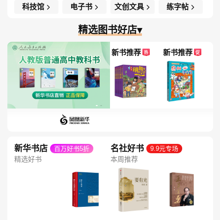
科技馆
电子书
文创文具
练字帖
精选图书好店▾
新书推荐
新书推荐
热
促
新华书店
名社好书
百万好书5折
9.9元专场
精选好书
本周推荐