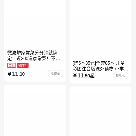
微波炉家常菜分分钟就搞
定：近300道家常菜！不开
[选5本35元]全套85本 儿童
火、零油烟！蒸、煮、炒、
自营
限时抢
彩图注音版课外读物 小学生
烤、焗……全彩印刷+步骤
11
.10
找相似
低年级一二三年级课外阅读
11
图解，让美味跃然眼前、操
.50起
找相似
经典带拼音的故事书一二年
级注音版课外读