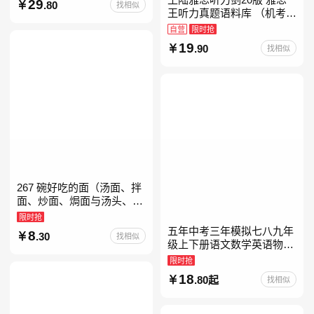
29
.80
找相似
教育书
王听力真题语料库 （机考笔
试第二版）备考2026年新版
自营
限时抢
领跑雅思听力IELTS听力语
19
.90
找相似
料库 新增在
267 碗好吃的面（汤面、拌
面、炒面、焗面与汤头、高
汤、酱料的奇妙组合，让你
限时抢
打开味蕾，感受面条的美妙
五年中考三年模拟七八九年
8
.30
找相似
滋味！令人无法抗拒的
级上下册语文数学英语物理
化学政治历史地理生物人教
限时抢
版北师版外研版北京版湘教
18
.80起
找相似
版5年中考3年模拟当当自