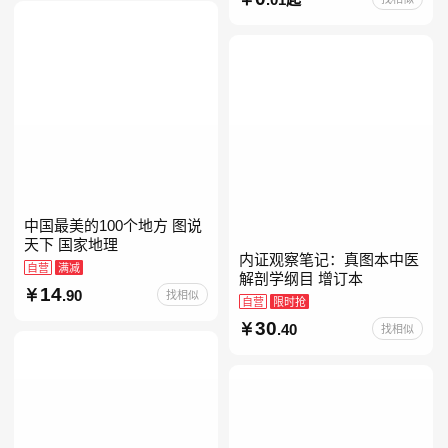
册人民文学出版社人教版当
当自营七年级上下册必读书
中国最美的100个地方 图说
天下 国家地理
内证观察笔记：真图本中医
自营
满减
解剖学纲目 增订本
14
.90
找相似
自营
限时抢
30
.40
找相似