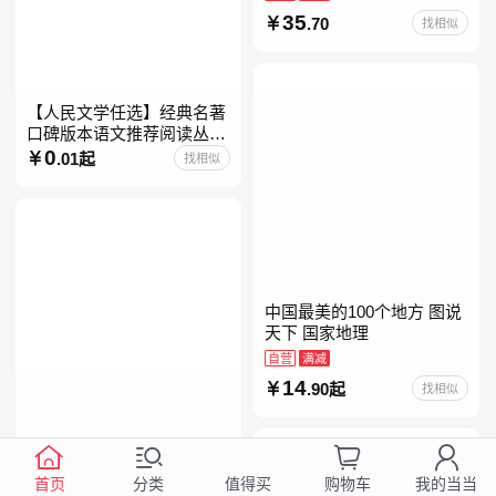
35
.70
找相似
【人民文学任选】经典名著
口碑版本语文推荐阅读丛书
人民文学出版社呼兰河传乡
0
.01起
找相似
土中国海底两万里钢铁是怎
样炼成的儒林外史骑鹅旅行
中国最美的100个地方 图说
天下 国家地理
自营
满减
14
.90起
找相似
计算 写透计算的博与精、古
与今、奥与美、艰与趣
首页
分类
购物车
我的当当
值得买
自营