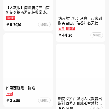
【人教版】简爱唐诗三百首
朝花夕拾西游记经典常谈昆
虫记骆驼祥子钢铁是怎样炼
限时抢
纳瓦尔宝典：从白手起家到
成的升级版鲁迅原著正版七
财务自由，硅谷知名天使投
9
.70起
找相似
八九年级上下 鲁滨逊漂流
资人纳瓦尔智慧箴言录
自营
限时抢
44
.20
找相似
如果西游是一群喵1
自营
朝花夕拾西游记人民教育出
35
.80
找相似
版社原著无删减版智慧熊升
级版七年级必读书目初一上
0
.01起
找相似