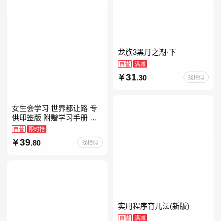
龙族3黑月之潮·下
自营
满减
31
.30
找相似
女生会学习 世界都让路 专
供印签版 附赠学习手册 创
意明信片 试听课和资料包
自营
限时抢
39
.80
找相似
实用程序育儿法(新版)
自营
满减