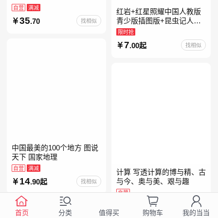
自营
满减
红岩+红星照耀中国人教版
35
青少版插图版+昆虫记人教
.70
找相似
版正版原著完整版红星为什
限时抢
么照耀中国八年级上册的课
7
.00起
找相似
外书初二课外阅读书籍人教
中国最美的100个地方 图说
天下 国家地理
自营
满减
计算 写透计算的博与精、古
14
与今、奥与美、艰与趣
.90起
找相似
自营
99
.00
找相似
首页
分类
购物车
我的当当
值得买