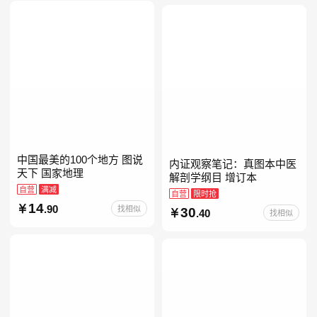
当自营七年级上下册必读书
中国最美的100个地方 图说
内证观察笔记：真图本中医
天下 国家地理
解剖学纲目 增订本
自营
满减
自营
限时抢
14
.90
找相似
30
.40
找相似