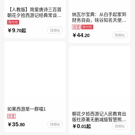
【人教版】简爱唐诗三百首
纳瓦尔宝典：从白手起家到
朝花夕拾西游记经典常谈昆
财务自由，硅谷知名天使投
虫记骆驼祥子钢铁是怎样炼
限时抢
资人纳瓦尔智慧箴言录
成的升级版鲁迅原著正版七
自营
限时抢
9
.70起
找相似
八九年级上下 鲁滨逊漂流
44
.20
找相似
如果西游是一群喵1
朝花夕拾西游记人民教育出
自营
版社原著无删减版智慧熊升
35
.80
找相似
级版七年级必读书目初一上
0
.01起
找相似
册人民文学出版社人教版当