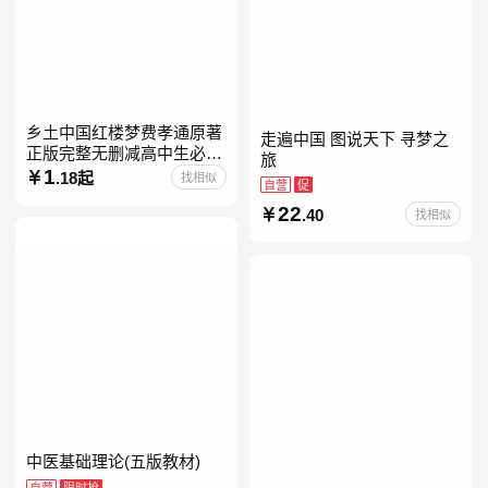
乡土中国红楼梦费孝通原著
走遍中国 图说天下 寻梦之
正版完整无删减高中生必阅
旅
读整本书阅读与检测研习高
1
.18起
找相似
自营
促
一上册课外书籍白话文非人
22
民文学教育出版社名著高中
.40
找相似
中医基础理论(五版教材)
自营
限时抢