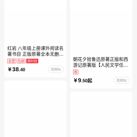
红岩 八年级上册课外阅读名
著书目 正版原著全本无删减
朝花夕拾鲁迅原著正版和西
罗广斌杨益言著爱国主义红
自营
包邮
限时抢
游记原著版【人民文学任
色经典书籍初中生课外书中
38
.40
找相似
选】七年级上册全新升级新
国青年出版社
券
增思维导图必读正版课外书
9
.50起
找相似
初中名著语文书目初一课外
阅