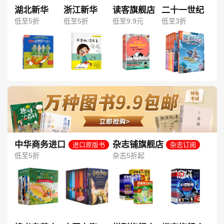
湖北新华
浙江新华
读客旗舰店
二十一世纪
低至5折
低至5折
低至9.9元
低至3折
中华商务进口
杂志铺旗舰店
进口原版书
杂志订阅
图书旗舰店
低至5折
杂志5折起