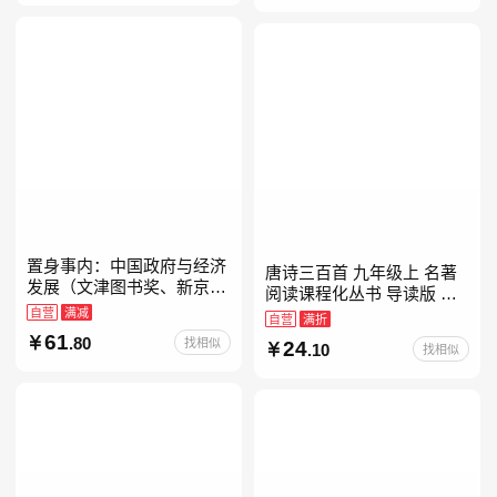
置身事内：中国政府与经济
唐诗三百首 九年级上 名著
发展（文津图书奖、新京报
阅读课程化丛书 导读版 人
年度通识写作获奖作品，罗
自营
满减
民教育出版社
自营
满折
永浩、罗振宇、何帆、刘格
61
.80
找相似
24
菘、张军、周黎安、王烁联
.10
找相似