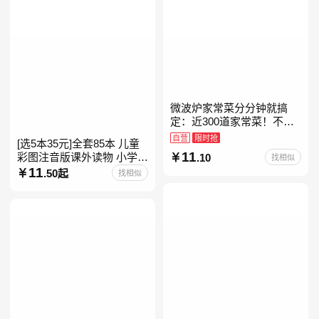
微波炉家常菜分分钟就搞
定：近300道家常菜！不开
火、零油烟！蒸、煮、炒、
自营
限时抢
[选5本35元]全套85本 儿童
烤、焗……全彩印刷+步骤
11
彩图注音版课外读物 小学生
.10
找相似
图解，让美味跃然眼前、操
低年级一二三年级课外阅读
11
.50起
找相似
经典带拼音的故事书一二年
级注音版课外读