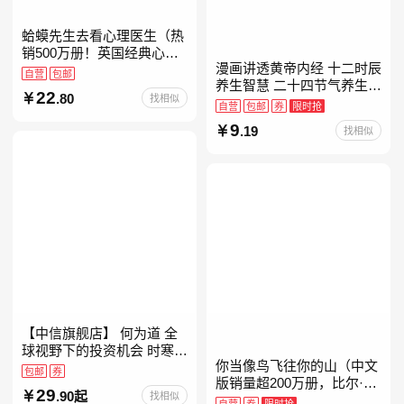
蛤蟆先生去看心理医生（热
销500万册！英国经典心理
漫画讲透黄帝内经 十二时辰
咨询入门书，知名心理学家
自营
包邮
养生智慧 二十四节气养生智
李松蔚强烈推荐）
22
.80
找相似
慧 中医八大名著之一养生图
自营
包邮
券
限时抢
解 皇帝内经漫画版原版
9
.19
找相似
【中信旗舰店】 何为道 全
球视野下的投资机会 时寒冰
你当像鸟飞往你的山（中文
大道 段永平投资问答录穷查
包邮
券
版销量超200万册，比尔·盖
理宝典 红利指数基金指南芒
29
.90起
找相似
茨年度特别推荐！登顶《纽
格之道 纳瓦尔
自营
券
限时抢