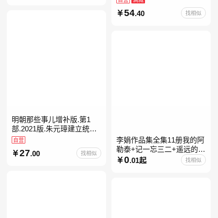
54
.40
找相似
明朝那些事儿增补版.第1
部.2021版.朱元璋建立统治
明朝
李娟作品集全集11册我的阿
自营
勒泰+记一忘三二+遥远的向
27
.00
找相似
日葵地+冬牧场+阿勒泰的角
0
.01起
找相似
落+羊道三部曲+走夜路请放
声歌唱+深山夏牧