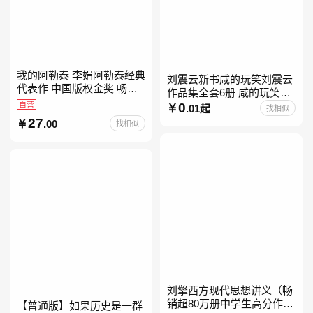
我的阿勒泰 李娟阿勒泰经典
刘震云新书咸的玩笑刘震云
代表作 中国版权金奖 畅销
作品集全套6册 咸的玩笑
超200万册 同名剧8.9分爆款
自营
+一句顶一万句+一日三秋
0
.01起
找相似
北疆大地的旷野之梦 当当自
+我不是潘金莲+我叫刘跃进
27
.00
找相似
营
+温故一九四二+一地鸡
刘擎西方现代思想讲义（畅
销超80万册中学生高分作文
【普通版】如果历史是一群