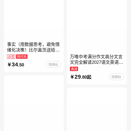
事实（用数据思考，避免情
绪化决策！比尔盖茨送给全
美大学生的毕业礼物！比尔
万唯中考满分作文高分文言
自营
限时抢
盖茨逢人就推荐的热门大
文完全解读2027语文英语初
34
.50
找相似
书！）读客经管文库
中作文万维中考现代文古诗
满减
文阅读名著阅读考点精练古
29
.80起
找相似
诗文60篇文言文实词