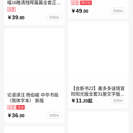
素材库常驻寒暑假阅读书
喵16晚清残晖篇篇全套正版
自营
限时抢
单，奇葩说导师刘擎经典之
1-156册肥志著漫画8周年纪
自营
49
.00
找相似
作讲透西方思想史，哲学知
念版套装3册小学生课外阅
39
.80
找相似
读儿童西游喵知识
【含新书22】墨多多谜境冒
险阳光版全套31册文字版彩
论语译注 杨伯峻 中华书局
色漫画版不可思议事件簿怪
11
（简体字本） 新版
.20起
找相似
物大师任选 雷欧幻像查理九
自营
满减
世系列书 儿童幻想
36
.00
找相似