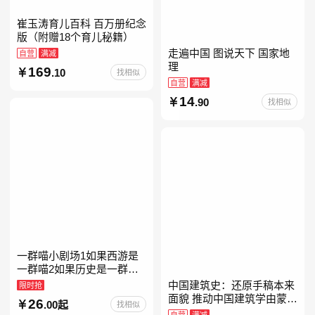
崔玉涛育儿百科 百万册纪念
版（附赠18个育儿秘籍）
走遍中国 图说天下 国家地
自营
满减
理
169
.10
找相似
自营
满减
14
.90
找相似
一群喵小剧场1如果西游是
一群喵2如果历史是一群喵
全套16晚清残晖篇全集全套
中国建筑史：还原手稿本来
限时抢
16册华夏长卷互动札记西游
面貌 推动中国建筑学由蒙昧
26
.00起
找相似
喵桌游肥志历史喵系列
进入现代学科的奠基之作
自营
满减