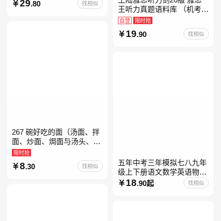
29
.80
找相似
教育书
王听力真题语料库 （机考笔
试第二版）备考2026年新版
自营
限时抢
领跑雅思听力IELTS听力语
19
.90
找相似
料库 新增在
267 碗好吃的面（汤面、拌
面、炒面、焗面与汤头、高
汤、酱料的奇妙组合，让你
限时抢
打开味蕾，感受面条的美妙
五年中考三年模拟七八九年
8
.30
找相似
滋味！令人无法抗拒的
级上下册语文数学英语物理
化学政治历史地理生物人教
18
.90起
找相似
版北师版外研版北京版湘教
版5年中考3年模拟当当自