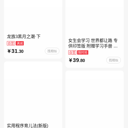
龙族3黑月之潮·下
女生会学习 世界都让路 专
自营
满减
供印签版 附赠学习手册 创
31
.30
意明信片 试听课和资料包
找相似
自营
限时抢
39
.80
找相似
实用程序育儿法(新版)