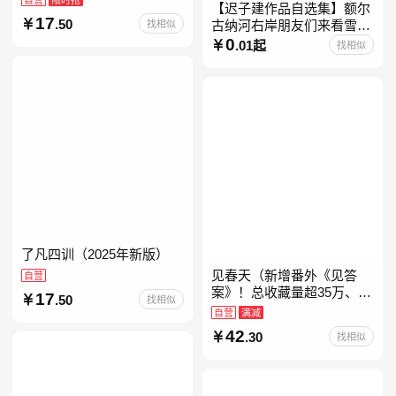
【迟子建作品自选集】额尔
17
.50
找相似
古纳河右岸朋友们来看雪吧
迟子建茅盾文学奖获奖作品
0
.01起
找相似
东北故事集群山之巅也是冬
天也是春天我的世界下
了凡四训（2025年新版）
见春天（新增番外《见答
自营
案》！总收藏量超35万、点
17
.50
找相似
击量破千万！晋江人气作者
自营
满减
纵虎嗅花 催泪之作！）
42
.30
找相似