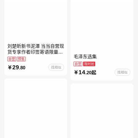
刘楚昕新书泥潭 当当自营现
货专享作者印签寄语限量藏
毛泽东选集
书票 漓江文学奖获奖作品
自营
预售
现货充足下单优先发货 当当
自营
限时抢
29
.80
找相似
自营
14
.20起
找相似