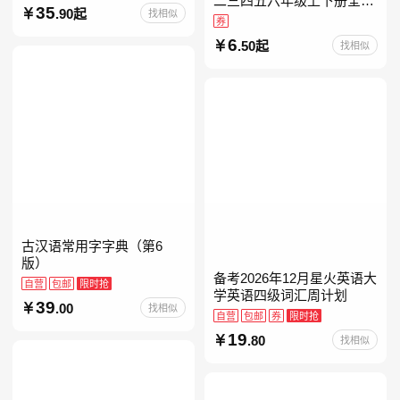
二三四五六年级上下册全套
35
.90起
找相似
人教版读读童谣和儿歌小鲤
券
鱼跳龙门和大人一起读中国
6
.50起
找相似
古代寓言安徒生童话学生阅
古汉语常用字字典（第6
版）
备考2026年12月星火英语大
自营
包邮
限时抢
学英语四级词汇周计划
39
.00
找相似
自营
包邮
券
限时抢
19
.80
找相似