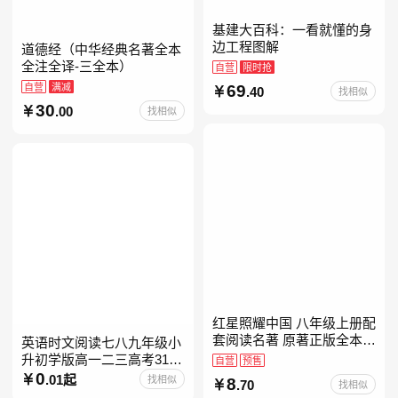
基建大百科：一看就懂的身
边工程图解
道德经（中华经典名著全本
全注全译-三全本）
自营
限时抢
自营
满减
69
.40
找相似
30
.00
找相似
红星照耀中国 八年级上册配
套阅读名著 原著正版全本无
英语时文阅读七八九年级小
删减 初中生初二课外阅读
升初学版高一二三高考31期
自营
预售
30快捷英语阅读理解2027
0
.01起
找相似
8
.70
找相似