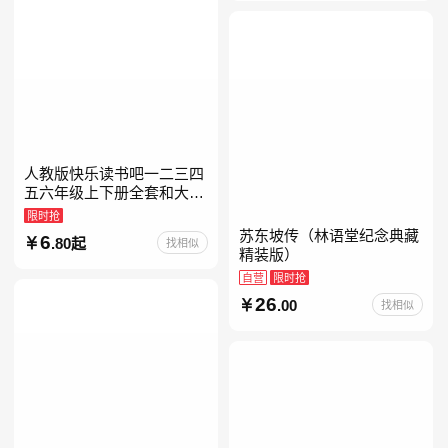
人教版快乐读书吧一二三四
五六年级上下册全套和大人
一起读人教版读读童谣和儿
限时抢
歌小鲤鱼跳龙门中国古代寓
苏东坡传（林语堂纪念典藏
6
.80起
找相似
言安徒生童话学生阅读课外
精装版）
自营
限时抢
26
.00
找相似