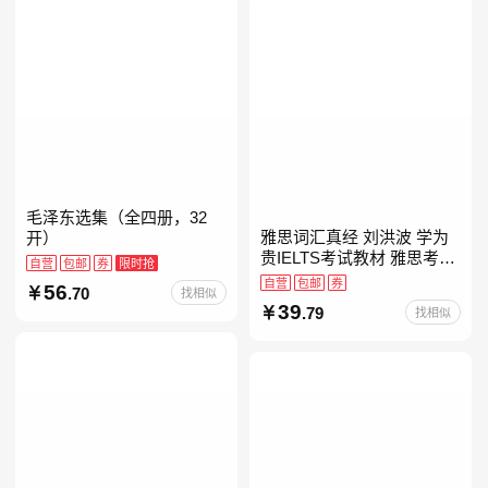
毛泽东选集（全四册，32
雅思词汇真经 刘洪波 学为
开）
贵IELTS考试教材 雅思考试
自营
包邮
券
限时抢
资料单词书核心词汇书
自营
包邮
券
56
.70
找相似
39
.79
找相似