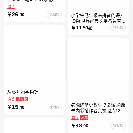
考15041
自营
26
.00
找相似
小学生低年级带拼音的课外
读物 世界经典文学名著宝库
儿童彩图注音版 小学生一二
11
.50起
找相似
年级课外阅读经典名著故事
童话书籍6-7-8-
从零开始学钩针
自营
限时抢
病隙碎笔史铁生 光影纪念版
15
.40
找相似
书内彩插作者亲摄照片12幅
史铁生充满灵性光辉的生命
自营
满减
笔记 当当自营图书
48
.00
找相似