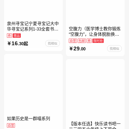
泉州寻宝记宁夏寻宝记大中
空腹力（医学博士教你锻炼
华寻宝记系列1-33全套书32
“空腹力”，让身体脱胎换
册【含新书宁夏寻宝记】当
券
赠品
骨！）
当自营正版6-12岁新疆海南
自营
包邮
券
限时抢
16
.30起
找相似
广东福建河北黑
29
.00
找相似
如果历史是一群喵系列
【版本任选】快乐读书吧一
自营