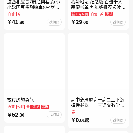
波西和皮普7册经典套装(小
我与地坛 纪念版 百班千人
小聪明豆系列绘本)0-4岁低
寒假书单 九年级推荐阅读
幼启蒙情绪管理习惯养成绘
当当自营
自营
券
新人专享价
自营
券
满减
本，引导宝宝认识接纳情绪
41
29
.60
.00
找相似
找相似
培养好品质，发现快
被讨厌的勇气
高中必刷题高一高二上下选
择性必修一二三语文数学英
自营
包邮
券
满减
满折
语物理化学生物政治历史地
券
52
.30
找相似
理人教版同步练习册狂k重
0
.01起
找相似
点教辅资料