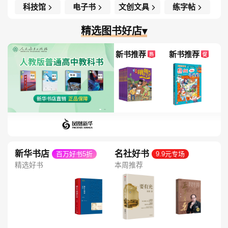
科技馆
电子书
文创文具
练字帖
精选图书好店▾
新书推荐
新书推荐
热
促
新华书店
名社好书
百万好书5折
9.9元专场
精选好书
本周推荐