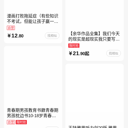
漫画打败拖延症（有些知识
不考试，但能让孩子赢一辈
子。减少压力、增强自信、
自营
把握机遇、培养自律，结合
【余华作品全集】我们今天
12
.80
找相似
“小行动”触发大脑行动开
的现实是超现实我只要写作
就是回家卢克明的偷偷一笑
限时抢
余华新书活着世界上的迷路
21
.90起
找相似
者余华写作课文学课山谷微
青春期男孩教育书籍青春期
男孩枕边书10-18岁青春期
男孩成长手册男生叛逆期非
自营
限时抢
暴力家庭教育父母心理学性
王陆雅思听力剑20版 雅思