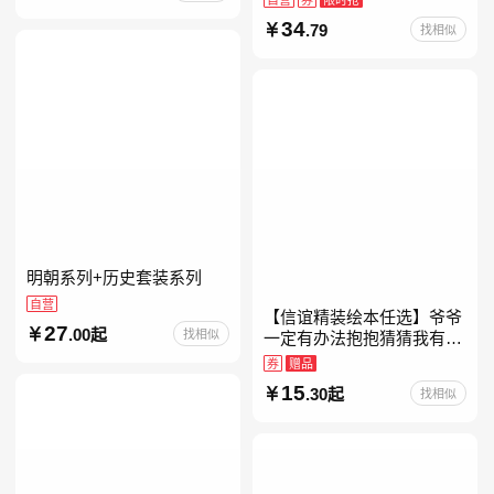
约时报》畅销榜80+周，这
34
.79
找相似
本书比你听说的还要
明朝系列+历史套装系列
自营
【信谊精装绘本任选】爷爷
27
.00起
找相似
一定有办法抱抱猜猜我有多
爱你妈妈买绿豆我的情绪小
券
赠品
怪兽青蛙和蟾蜍好饿的毛毛
15
.30起
找相似
虫儿童故事书阅读精装绘本