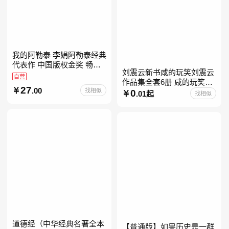
我的阿勒泰 李娟阿勒泰经典
代表作 中国版权金奖 畅销
刘震云新书咸的玩笑刘震云
超200万册 同名剧8.9分爆款
自营
作品集全套6册 咸的玩笑
北疆大地的旷野之梦 当当自
27
.00
找相似
+一句顶一万句+一日三秋
0
营
.01起
找相似
+我不是潘金莲+我叫刘跃进
+温故一九四二+一地鸡
道德经（中华经典名著全本
【普通版】如果历史是一群