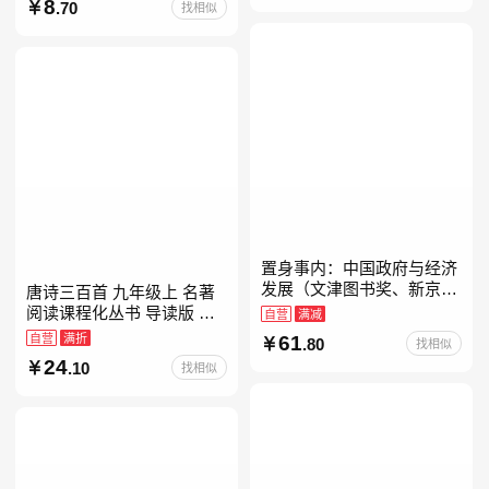
8
.70
找相似
置身事内：中国政府与经济
发展（文津图书奖、新京报
唐诗三百首 九年级上 名著
年度通识写作获奖作品，罗
阅读课程化丛书 导读版 人
自营
满减
永浩、罗振宇、何帆、刘格
民教育出版社
自营
满折
61
.80
找相似
菘、张军、周黎安、王烁联
24
.10
找相似