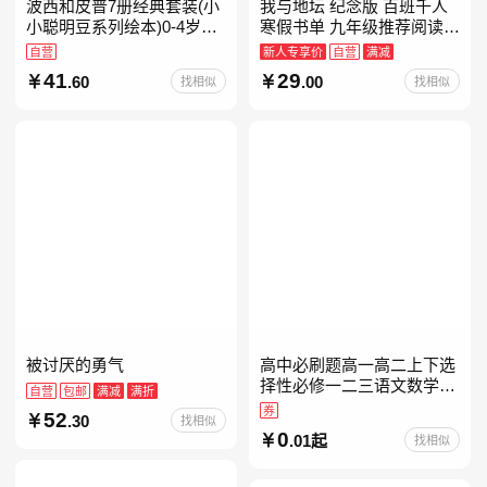
波西和皮普7册经典套装(小
我与地坛 纪念版 百班千人
小聪明豆系列绘本)0-4岁低
寒假书单 九年级推荐阅读
幼启蒙情绪管理习惯养成绘
当当自营
自营
新人专享价
自营
满减
本，引导宝宝认识接纳情绪
41
29
.60
.00
找相似
找相似
培养好品质，发现快
被讨厌的勇气
高中必刷题高一高二上下选
择性必修一二三语文数学英
自营
包邮
满减
满折
语物理化学生物政治历史地
券
52
.30
找相似
理人教版同步练习册狂k重
0
.01起
找相似
点教辅资料