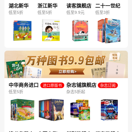
湖北新华
浙江新华
读客旗舰店
二十一世纪
低至5折
低至5折
低至9.9元
低至3折
中华商务进口
杂志铺旗舰店
进口原版书
杂志订阅
图书旗舰店
低至5折
杂志5折起