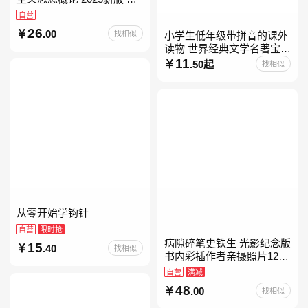
考15041
自营
26
.00
找相似
小学生低年级带拼音的课外
读物 世界经典文学名著宝库
儿童彩图注音版 小学生一二
11
.50起
找相似
年级课外阅读经典名著故事
童话书籍6-7-8-
从零开始学钩针
自营
限时抢
病隙碎笔史铁生 光影纪念版
15
.40
找相似
书内彩插作者亲摄照片12幅
史铁生充满灵性光辉的生命
自营
满减
笔记 当当自营图书
48
.00
找相似