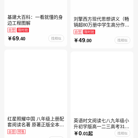
基建大百科：一看就懂的身
刘擎西方现代思想讲义（畅
边工程图解
销超80万册中学生高分作文
自营
限时抢
素材库常驻寒暑假阅读书
自营
限时抢
单，奇葩说导师刘擎经典之
69
.40
找相似
49
.00
找相似
作讲透西方思想史，哲学知
红星照耀中国 八年级上册配
英语时文阅读七八九年级小
套阅读名著 原著正版全本无
升初学版高一二三高考31期
删减 初中生初二课外阅读
自营
预售
30快捷英语阅读理解2027
0
.01起
找相似