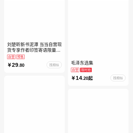
刘楚昕新书泥潭 当当自营现
货专享作者印签寄语限量藏
书票 漓江文学奖获奖作品
自营
预售
现货充足下单优先发货 当当
毛泽东选集
29
.80
找相似
自营
自营
限时抢
14
.20起
找相似