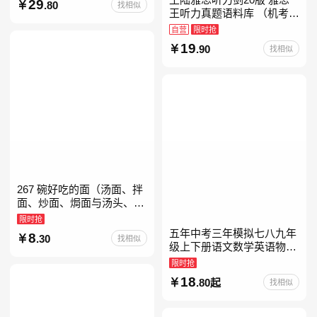
29
.80
找相似
教育书
王听力真题语料库 （机考笔
试第二版）备考2026年新版
自营
限时抢
领跑雅思听力IELTS听力语
19
.90
找相似
料库 新增在
267 碗好吃的面（汤面、拌
面、炒面、焗面与汤头、高
汤、酱料的奇妙组合，让你
限时抢
打开味蕾，感受面条的美妙
五年中考三年模拟七八九年
8
.30
找相似
滋味！令人无法抗拒的
级上下册语文数学英语物理
化学政治历史地理生物人教
限时抢
版北师版外研版北京版湘教
18
.80起
找相似
版5年中考3年模拟当当自