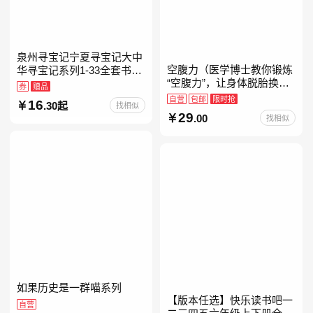
泉州寻宝记宁夏寻宝记大中
空腹力（医学博士教你锻炼
华寻宝记系列1-33全套书32
“空腹力”，让身体脱胎换
册【含新书宁夏寻宝记】当
券
赠品
骨！）
当自营正版6-12岁新疆海南
自营
包邮
限时抢
16
.30起
找相似
广东福建河北黑
29
.00
找相似
如果历史是一群喵系列
【版本任选】快乐读书吧一
自营