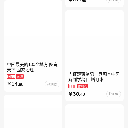
册人民文学出版社人教版当
当自营七年级上下册必读书
中国最美的100个地方 图说
天下 国家地理
内证观察笔记：真图本中医
自营
满减
解剖学纲目 增订本
14
.90
找相似
自营
限时抢
30
.40
找相似