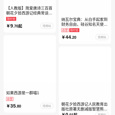
【人教版】简爱唐诗三百首
朝花夕拾西游记经典常谈昆
虫记骆驼祥子钢铁是怎样炼
限时抢
纳瓦尔宝典：从白手起家到
成的升级版鲁迅原著正版七
财务自由，硅谷知名天使投
9
.70起
找相似
八九年级上下 鲁滨逊漂流
资人纳瓦尔智慧箴言录
自营
限时抢
44
.20
找相似
如果西游是一群喵1
自营
朝花夕拾西游记人民教育出
35
.80
找相似
版社原著无删减版智慧熊升
级版七年级必读书目初一上
0
.01起
找相似