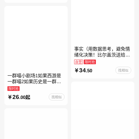
事实（用数据思考，避免情
绪化决策！比尔盖茨送给全
美大学生的毕业礼物！比尔
自营
限时抢
盖茨逢人就推荐的热门大
34
.50
找相似
书！）读客经管文库
一群喵小剧场1如果西游是
一群喵2如果历史是一群喵
全套16晚清残晖篇全集全套
限时抢
16册华夏长卷互动札记西游
26
.00起
找相似
喵桌游肥志历史喵系列