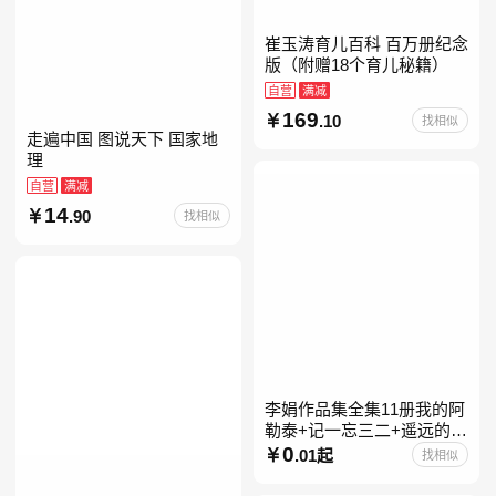
崔玉涛育儿百科 百万册纪念
版（附赠18个育儿秘籍）
自营
满减
169
.10
找相似
走遍中国 图说天下 国家地
理
自营
满减
14
.90
找相似
李娟作品集全集11册我的阿
勒泰+记一忘三二+遥远的向
日葵地+冬牧场+阿勒泰的角
0
.01起
找相似
落+羊道三部曲+走夜路请放
声歌唱+深山夏牧