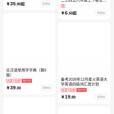
二三四五六年级上下册全套
35
.90起
找相似
人教版读读童谣和儿歌小鲤
券
鱼跳龙门和大人一起读中国
6
.50起
找相似
古代寓言安徒生童话学生阅
古汉语常用字字典（第6
版）
备考2026年12月星火英语大
自营
包邮
限时抢
学英语四级词汇周计划
39
.00
找相似
自营
包邮
限时抢
19
.80
找相似