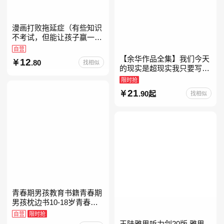
漫画打败拖延症（有些知识
不考试，但能让孩子赢一辈
子。减少压力、增强自信、
自营
把握机遇、培养自律，结合
【余华作品全集】我们今天
12
.80
找相似
“小行动”触发大脑行动开
的现实是超现实我只要写作
就是回家卢克明的偷偷一笑
限时抢
余华新书活着世界上的迷路
21
.90起
找相似
者余华写作课文学课山谷微
青春期男孩教育书籍青春期
男孩枕边书10-18岁青春期
男孩成长手册男生叛逆期非
自营
限时抢
暴力家庭教育父母心理学性
王陆雅思听力剑20版 雅思