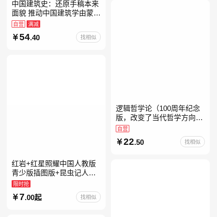
中国建筑史：还原手稿本来
面貌 推动中国建筑学由蒙昧
进入现代学科的奠基之作
自营
满减
54
.40
找相似
逻辑哲学论（100周年纪念
版，改变了当代哲学方向的
一本重要著作）
自营
22
.50
找相似
红岩+红星照耀中国人教版
青少版插图版+昆虫记人教
版正版原著完整版红星为什
限时抢
么照耀中国八年级上册的课
7
.00起
找相似
外书初二课外阅读书籍人教