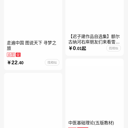
【迟子建作品自选集】额尔
古纳河右岸朋友们来看雪吧
走遍中国 图说天下 寻梦之
迟子建茅盾文学奖获奖作品
0
旅
.01起
找相似
东北故事集群山之巅也是冬
自营
促
天也是春天我的世界下
22
.40
找相似
中医基础理论(五版教材)