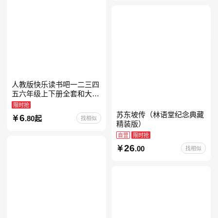
人教版快乐读书吧一二三四
五六年级上下册全套和大人
一起读人教版读读童谣和儿
限时抢
歌小鲤鱼跳龙门中国古代寓
苏东坡传（林语堂纪念典藏
6
.80起
找相似
言安徒生童话学生阅读课外
精装版）
自营
限时抢
26
.00
找相似