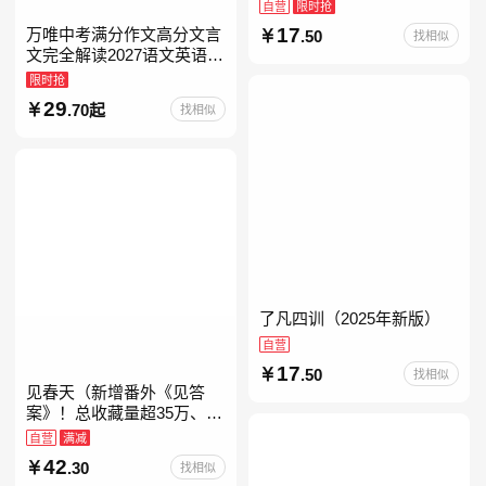
自营
限时抢
17
万唯中考满分作文高分文言
.50
找相似
文完全解读2027语文英语初
中作文万维中考现代文古诗
限时抢
文阅读名著阅读考点精练古
29
.70起
找相似
诗文60篇文言文实词
了凡四训（2025年新版）
自营
17
.50
找相似
见春天（新增番外《见答
案》！总收藏量超35万、点
击量破千万！晋江人气作者
自营
满减
纵虎嗅花 催泪之作！）
42
.30
找相似