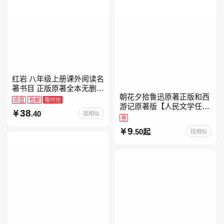
红岩 八年级上册课外阅读名
著书目 正版原著全本无删减
朝花夕拾鲁迅原著正版和西
罗广斌杨益言著爱国主义红
自营
包邮
限时抢
游记原著版【人民文学任
色经典书籍初中生课外书中
38
.40
找相似
选】七年级上册全新升级新
国青年出版社
券
增思维导图必读正版课外书
9
.50起
找相似
初中名著语文书目初一课外
阅