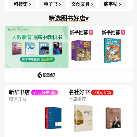
科技馆
电子书
文创文具
练字帖
精选图书好店▾
新书推荐
新书推荐
热
促
新华书店
名社好书
百万好书5折
9.9元专场
精选好书
本周推荐