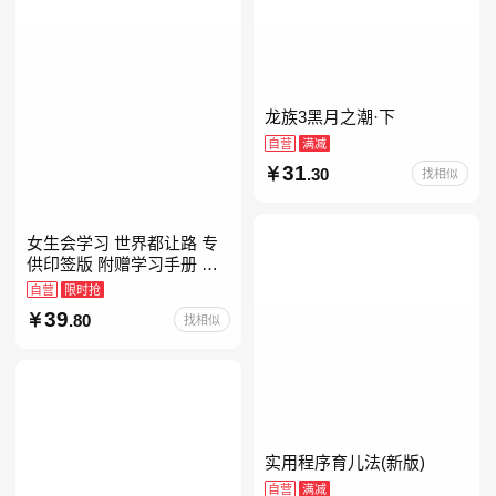
龙族3黑月之潮·下
自营
满减
31
.30
找相似
女生会学习 世界都让路 专
供印签版 附赠学习手册 创
意明信片 试听课和资料包
自营
限时抢
39
.80
找相似
实用程序育儿法(新版)
自营
满减