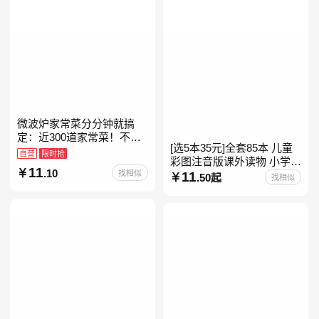
微波炉家常菜分分钟就搞
定：近300道家常菜！不开
[选5本35元]全套85本 儿童
火、零油烟！蒸、煮、炒、
自营
限时抢
彩图注音版课外读物 小学生
烤、焗……全彩印刷+步骤
11
.10
找相似
低年级一二三年级课外阅读
11
图解，让美味跃然眼前、操
.50起
找相似
经典带拼音的故事书一二年
级注音版课外读