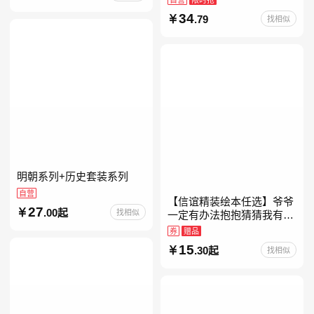
约时报》畅销榜80+周，这
34
.79
找相似
本书比你听说的还要
明朝系列+历史套装系列
自营
【信谊精装绘本任选】爷爷
27
.00起
找相似
一定有办法抱抱猜猜我有多
爱你妈妈买绿豆我的情绪小
券
赠品
怪兽青蛙和蟾蜍好饿的毛毛
15
.30起
找相似
虫儿童故事书阅读精装绘本