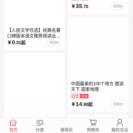
35
.70
找相似
【人民文学任选】经典名著
口碑版本语文推荐阅读丛书
人民文学出版社呼兰河传乡
0
.01起
找相似
土中国海底两万里钢铁是怎
样炼成的儒林外史骑鹅旅行
中国最美的100个地方 图说
天下 国家地理
自营
满减
14
.90起
找相似
计算 写透计算的博与精、古
与今、奥与美、艰与趣
首页
分类
购物车
我的当当
值得买
自营