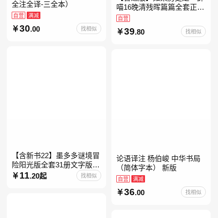
全注全译-三全本）
喵16晚清残晖篇篇全套正版
自营
满减
1-156册肥志著漫画8周年纪
自营
念版套装3册小学生课外阅
30
.00
找相似
39
.80
找相似
读儿童西游喵知识
【含新书22】墨多多谜境冒
论语译注 杨伯峻 中华书局
险阳光版全套31册文字版彩
（简体字本） 新版
色漫画版不可思议事件簿怪
11
.20起
找相似
自营
满减
物大师任选 雷欧幻像查理九
36
世系列书 儿童幻想
.00
找相似