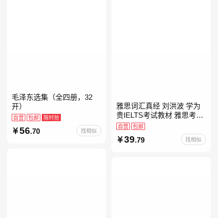
毛泽东选集（全四册，32
雅思词汇真经 刘洪波 学为
开）
贵IELTS考试教材 雅思考试
自营
包邮
限时抢
资料单词书核心词汇书
自营
包邮
56
.70
找相似
39
.79
找相似