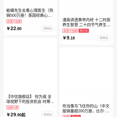
蛤蟆先生去看心理医生（热
销500万册！英国经典心理
漫画讲透黄帝内经 十二时辰
咨询入门书，知名心理学家
自营
包邮
养生智慧 二十四节气养生智
李松蔚强烈推荐）
22
.80
找相似
慧 中医八大名著之一养生图
自营
包邮
限时抢
解 皇帝内经漫画版原版
9
.19
找相似
【中信旗舰店】 何为道 全
球视野下的投资机会 时寒冰
你当像鸟飞往你的山（中文
大道 段永平投资问答录穷查
包邮
券
版销量超200万册，比尔·盖
理宝典 红利指数基金指南芒
29
.90起
找相似
茨年度特别推荐！登顶《纽
格之道 纳瓦尔
自营
限时抢