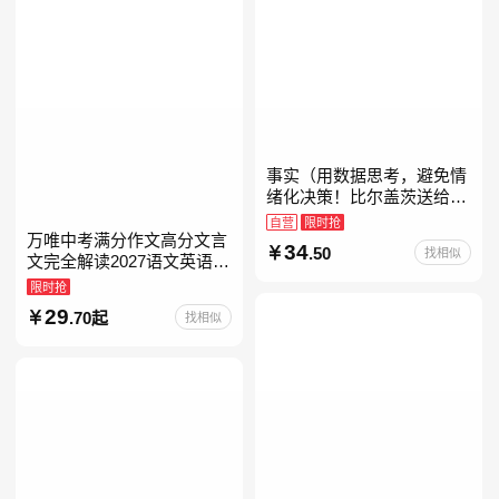
事实（用数据思考，避免情
绪化决策！比尔盖茨送给全
美大学生的毕业礼物！比尔
自营
限时抢
盖茨逢人就推荐的热门大
万唯中考满分作文高分文言
34
.50
找相似
书！）读客经管文库
文完全解读2027语文英语初
中作文万维中考现代文古诗
限时抢
文阅读名著阅读考点精练古
29
.70起
找相似
诗文60篇文言文实词