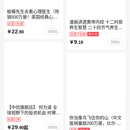
蛤蟆先生去看心理医生（热
销500万册！英国经典心理
漫画讲透黄帝内经 十二时辰
咨询入门书，知名心理学家
自营
包邮
养生智慧 二十四节气养生智
李松蔚强烈推荐）
22
.80
找相似
慧 中医八大名著之一养生图
自营
包邮
限时抢
解 皇帝内经漫画版原版
9
.19
找相似
【中信旗舰店】 何为道 全
球视野下的投资机会 时寒冰
你当像鸟飞往你的山（中文
大道 段永平投资问答录穷查
包邮
券
版销量超200万册，比尔·盖
理宝典 红利指数基金指南芒
29
.90起
找相似
茨年度特别推荐！登顶《纽
格之道 纳瓦尔
自营
限时抢