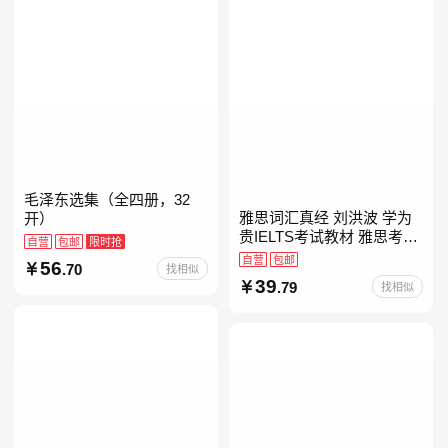
毛泽东选集（全四册，32
雅思词汇真经 刘洪波 学为
开）
贵IELTS考试教材 雅思考试
自营
包邮
限时抢
资料单词书核心词汇书
自营
包邮
56
.70
找相似
39
.79
找相似