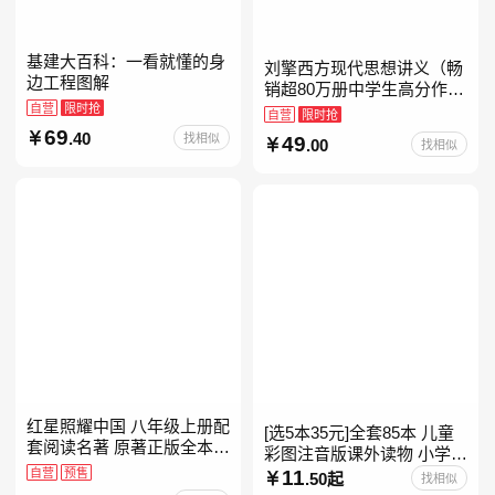
基建大百科：一看就懂的身
刘擎西方现代思想讲义（畅
边工程图解
销超80万册中学生高分作文
自营
限时抢
素材库常驻寒暑假阅读书
自营
限时抢
单，奇葩说导师刘擎经典之
69
.40
找相似
49
.00
找相似
作讲透西方思想史，哲学知
红星照耀中国 八年级上册配
[选5本35元]全套85本 儿童
套阅读名著 原著正版全本无
彩图注音版课外读物 小学生
删减 初中生初二课外阅读
自营
预售
低年级一二三年级课外阅读
11
.50起
找相似