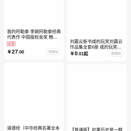
我的阿勒泰 李娟阿勒泰经典
代表作 中国版权金奖 畅销
刘震云新书咸的玩笑刘震云
超200万册 同名剧8.9分爆款
自营
作品集全套6册 咸的玩笑
北疆大地的旷野之梦 当当自
27
.00
找相似
+一句顶一万句+一日三秋
0
营
.01起
找相似
+我不是潘金莲+我叫刘跃进
+温故一九四二+一地鸡
道德经（中华经典名著全本
【普通版】如果历史是一群