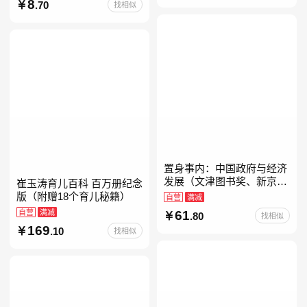
经典带拼音的故事书一二年
8
.70
找相似
级注音版课外读
置身事内：中国政府与经济
发展（文津图书奖、新京报
崔玉涛育儿百科 百万册纪念
年度通识写作获奖作品，罗
版（附赠18个育儿秘籍）
自营
满减
永浩、罗振宇、何帆、刘格
自营
满减
61
.80
找相似
菘、张军、周黎安、王烁联
169
.10
找相似