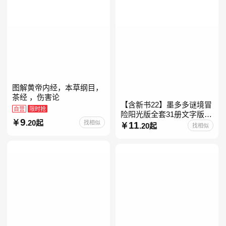
图解黄帝内经，本草纲目，
茶经 ，伤害论
【含新书22】墨多多谜境冒
自营
限时抢
险阳光版全套31册文字版彩
9
.20起
找相似
色漫画版不可思议事件簿怪
11
.20起
找相似
物大师任选 雷欧幻像查理九
世系列书 儿童幻想