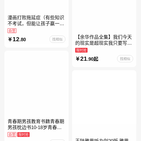
漫画打败拖延症（有些知识
不考试，但能让孩子赢一辈
子。减少压力、增强自信、
自营
把握机遇、培养自律，结合
【余华作品全集】我们今天
12
.80
找相似
“小行动”触发大脑行动开
的现实是超现实我只要写作
就是回家卢克明的偷偷一笑
限时抢
余华新书活着世界上的迷路
21
.90起
找相似
者余华写作课文学课山谷微
青春期男孩教育书籍青春期
男孩枕边书10-18岁青春期
男孩成长手册男生叛逆期非
自营
限时抢
暴力家庭教育父母心理学性
王陆雅思听力剑20版 雅思