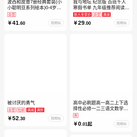
波西和皮普7册经典套装(小
我与地坛 纪念版 百班千人
小聪明豆系列绘本)0-4岁低
寒假书单 九年级推荐阅读
幼启蒙情绪管理习惯养成绘
当当自营
自营
新人专享价
自营
满减
本，引导宝宝认识接纳情绪
41
29
.60
.00
找相似
找相似
培养好品质，发现快
被讨厌的勇气
高中必刷题高一高二上下选
择性必修一二三语文数学英
自营
包邮
满减
满折
语物理化学生物政治历史地
券
52
.30
找相似
理人教版同步练习册狂k重
0
.01起
找相似
点教辅资料