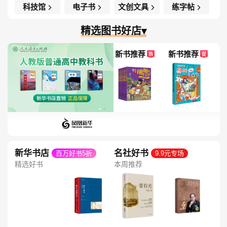
科技馆
电子书
文创文具
练字帖
精选图书好店▾
新书推荐
新书推荐
热
促
新华书店
名社好书
百万好书5折
9.9元专场
精选好书
本周推荐