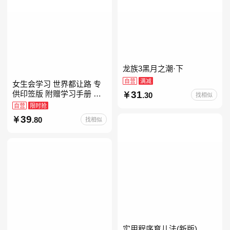
龙族3黑月之潮·下
自营
满减
女生会学习 世界都让路 专
31
供印签版 附赠学习手册 创
.30
找相似
意明信片 试听课和资料包
自营
限时抢
39
.80
找相似
实用程序育儿法(新版)