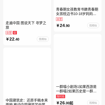
青春期女孩教育书籍青春期
女孩枕边书10-18岁妈妈送
给青春期女儿私房书女孩青
自营
春期生理少女成长与性知识
走遍中国 图说天下 寻梦之
24
.90
找相似
教育女孩发育叛逆期
旅
自营
促
22
.40
找相似
一群喵小剧场1如果西游是
一群喵2如果历史是一群喵
全套16晚清残晖篇全集全套
限时抢
16册华夏长卷互动札记西游
中国建筑史：还原手稿本来
26
.00起
找相似
喵桌游肥志历史喵系列
面貌 推动中国建筑学由蒙昧