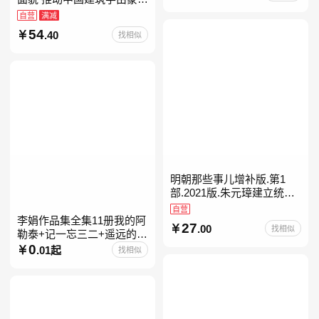
进入现代学科的奠基之作
自营
满减
54
.40
找相似
明朝那些事儿增补版.第1
部.2021版.朱元璋建立统治
明朝
自营
李娟作品集全集11册我的阿
27
.00
找相似
勒泰+记一忘三二+遥远的向
日葵地+冬牧场+阿勒泰的角
0
.01起
找相似
落+羊道三部曲+走夜路请放
声歌唱+深山夏牧