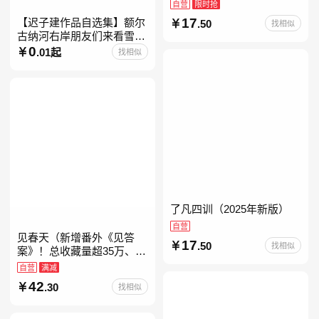
自营
限时抢
17
【迟子建作品自选集】额尔
.50
找相似
古纳河右岸朋友们来看雪吧
迟子建茅盾文学奖获奖作品
0
.01起
找相似
东北故事集群山之巅也是冬
天也是春天我的世界下
了凡四训（2025年新版）
自营
见春天（新增番外《见答
17
.50
找相似
案》！总收藏量超35万、点
击量破千万！晋江人气作者
自营
满减
纵虎嗅花 催泪之作！）
42
.30
找相似