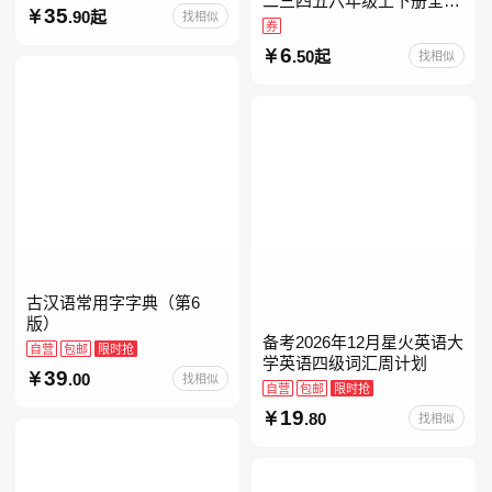
二三四五六年级上下册全套
35
.90起
找相似
人教版读读童谣和儿歌小鲤
券
鱼跳龙门和大人一起读中国
6
.50起
找相似
古代寓言安徒生童话学生阅
古汉语常用字字典（第6
版）
备考2026年12月星火英语大
自营
包邮
限时抢
学英语四级词汇周计划
39
.00
找相似
自营
包邮
限时抢
19
.80
找相似