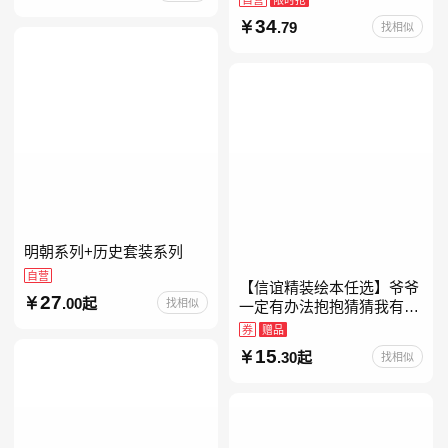
约时报》畅销榜80+周，这
34
.79
找相似
本书比你听说的还要
明朝系列+历史套装系列
自营
【信谊精装绘本任选】爷爷
27
.00起
找相似
一定有办法抱抱猜猜我有多
爱你妈妈买绿豆我的情绪小
券
赠品
怪兽青蛙和蟾蜍好饿的毛毛
15
.30起
找相似
虫儿童故事书阅读精装绘本