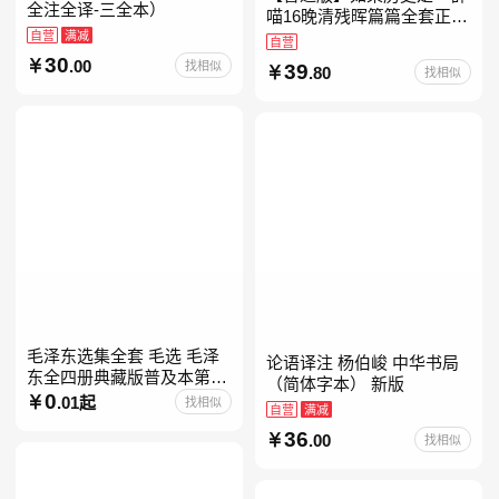
全注全译-三全本）
喵16晚清残晖篇篇全套正版
自营
满减
1-156册肥志著漫画8周年纪
自营
念版套装3册小学生课外阅
30
.00
找相似
39
.80
找相似
读儿童西游喵知识
毛泽东选集全套 毛选 毛泽
论语译注 杨伯峻 中华书局
东全四册典藏版普及本第一
（简体字本） 新版
二三四卷 毛泽东军事文集毛
0
.01起
找相似
自营
满减
泽东兵法孔见毛泽东文集思
36
想语录箴言重读矛盾论
.00
找相似