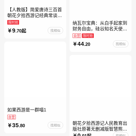
【人教版】简爱唐诗三百首
朝花夕拾西游记经典常谈昆
虫记骆驼祥子钢铁是怎样炼
限时抢
纳瓦尔宝典：从白手起家到
成的升级版鲁迅原著正版七
财务自由，硅谷知名天使投
9
.70起
找相似
八九年级上下 鲁滨逊漂流
资人纳瓦尔智慧箴言录
自营
限时抢
44
.20
找相似
如果西游是一群喵1
自营
朝花夕拾西游记人民教育出
35
.80
找相似
版社原著无删减版智慧熊升
级版七年级必读书目初一上
0
.01起
找相似