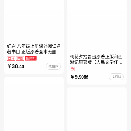
红岩 八年级上册课外阅读名
著书目 正版原著全本无删减
朝花夕拾鲁迅原著正版和西
罗广斌杨益言著爱国主义红
自营
包邮
限时抢
游记原著版【人民文学任
色经典书籍初中生课外书中
38
.40
找相似
选】七年级上册全新升级新
国青年出版社
券
增思维导图必读正版课外书
9
.50起
找相似
初中名著语文书目初一课外
阅