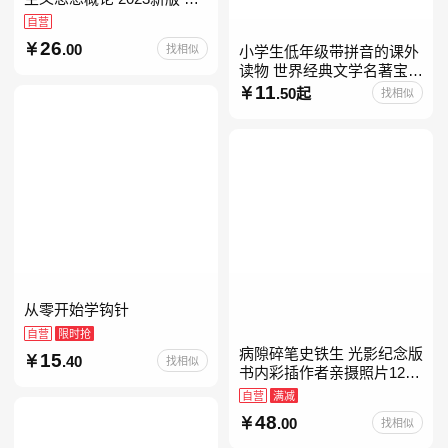
考15041
自营
26
.00
找相似
小学生低年级带拼音的课外
读物 世界经典文学名著宝库
儿童彩图注音版 小学生一二
11
.50起
找相似
年级课外阅读经典名著故事
童话书籍6-7-8-
从零开始学钩针
自营
限时抢
病隙碎笔史铁生 光影纪念版
15
.40
找相似
书内彩插作者亲摄照片12幅
史铁生充满灵性光辉的生命
自营
满减
笔记 当当自营图书
48
.00
找相似