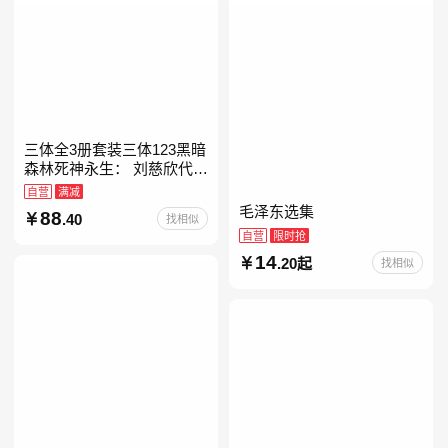
三体全3册套装三体123黑暗
森林死神永生： 刘慈欣代表
作，亚洲“雨果奖”获奖作
自营
满减
品！中国科幻基石丛书 科幻
毛泽东选集
88
.40
找相似
小说代表作
自营
限时抢
14
.20起
找相似