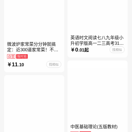
英语时文阅读七八九年级小
升初学版高一二三高考31期
微波炉家常菜分分钟就搞
30快捷英语阅读理解2027
0
定：近300道家常菜！不开
.01起
找相似
火、零油烟！蒸、煮、炒、
自营
限时抢
烤、焗……全彩印刷+步骤
11
.10
找相似
图解，让美味跃然眼前、操
中医基础理论(五版教材)