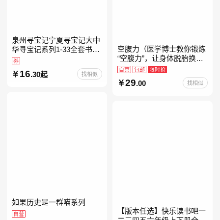
泉州寻宝记宁夏寻宝记大中
空腹力（医学博士教你锻炼
华寻宝记系列1-33全套书32
“空腹力”，让身体脱胎换
册【含新书宁夏寻宝记】当
券
骨！）
当自营正版6-12岁新疆海南
自营
包邮
限时抢
16
.30起
找相似
广东福建河北黑
29
.00
找相似
如果历史是一群喵系列
【版本任选】快乐读书吧一
自营