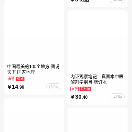
册人民文学出版社人教版当
当自营七年级上下册必读书
中国最美的100个地方 图说
天下 国家地理
内证观察笔记：真图本中医
自营
满减
解剖学纲目 增订本
14
.90
找相似
自营
限时抢
30
.40
找相似