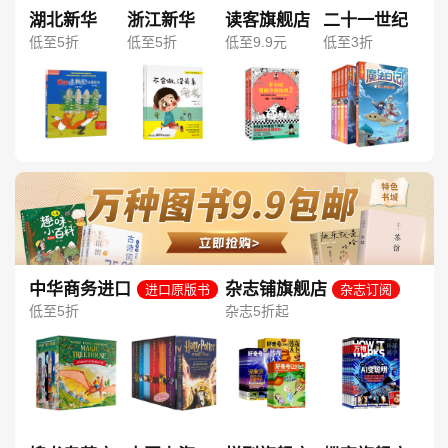
湖北新华
浙江新华
读客旗舰店
二十一世纪
低至5折
低至5折
低至9.9元
低至3折
中华商务进口
杂志铺旗舰店
进口原版书
杂志订阅
图书旗舰店
低至5折
杂志5折起