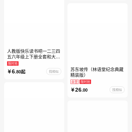
人教版快乐读书吧一二三四
五六年级上下册全套和大人
一起读人教版读读童谣和儿
限时抢
歌小鲤鱼跳龙门中国古代寓
苏东坡传（林语堂纪念典藏
6
.80起
找相似
言安徒生童话学生阅读课外
精装版）
自营
限时抢
26
.00
找相似