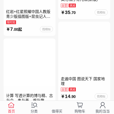
自营
满减
红岩+红星照耀中国人教版
35
.70
找相似
青少版插图版+昆虫记人教
版正版原著完整版红星为什
限时抢
么照耀中国八年级上册的课
7
.00起
找相似
外书初二课外阅读书籍人教
走遍中国 图说天下 国家地
理
自营
满减
计算 写透计算的博与精、古
14
.90
找相似
与今、奥与美、艰与趣
自营
首页
分类
购物车
我的当当
值得买
99
.00
找相似