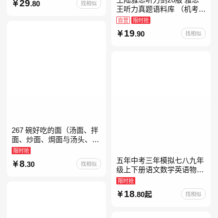
29
.80
找相似
教育书
王听力真题语料库 （机考笔
试第二版）备考2026年新版
自营
限时抢
领跑雅思听力IELTS听力语
19
.90
找相似
料库 新增在
267 碗好吃的面（汤面、拌
面、炒面、焗面与汤头、高
汤、酱料的奇妙组合，让你
限时抢
打开味蕾，感受面条的美妙
五年中考三年模拟七八九年
8
.30
找相似
滋味！令人无法抗拒的
级上下册语文数学英语物理
化学政治历史地理生物人教
限时抢
版北师版外研版北京版湘教
18
.80起
找相似
版5年中考3年模拟当当自