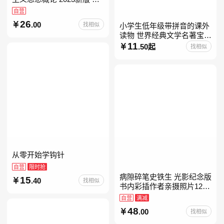
考15041
自营
26
.00
找相似
小学生低年级带拼音的课外
读物 世界经典文学名著宝库
儿童彩图注音版 小学生一二
11
.50起
找相似
年级课外阅读经典名著故事
童话书籍6-7-8-
从零开始学钩针
自营
限时抢
病隙碎笔史铁生 光影纪念版
15
.40
找相似
书内彩插作者亲摄照片12幅
史铁生充满灵性光辉的生命
自营
满减
笔记 当当自营图书
48
.00
找相似