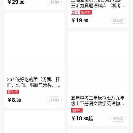
29
.80
找相似
教育书
王听力真题语料库 （机考笔
试第二版）备考2026年新版
自营
限时抢
领跑雅思听力IELTS听力语
19
.90
找相似
料库 新增在
267 碗好吃的面（汤面、拌
面、炒面、焗面与汤头、高
汤、酱料的奇妙组合，让你
限时抢
打开味蕾，感受面条的美妙
五年中考三年模拟七八九年
8
.30
找相似
滋味！令人无法抗拒的
级上下册语文数学英语物理
化学政治历史地理生物人教
限时抢
版北师版外研版北京版湘教
18
.80起
找相似
版5年中考3年模拟当当自