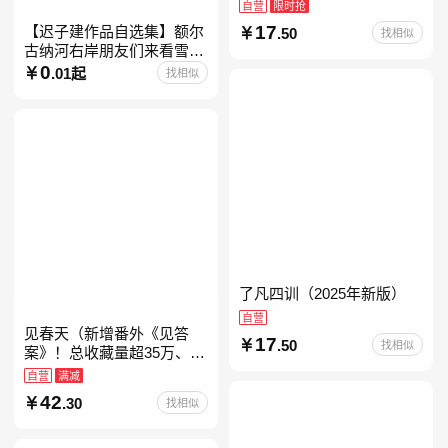
自营
限时抢
17
【迟子建作品自选集】额尔
.50
找相似
古纳河右岸朋友们来看雪吧
迟子建茅盾文学奖获奖作品
0
.01起
找相似
东北故事集群山之巅也是冬
天也是春天我的世界下
了凡四训（2025年新版）
自营
见春天（新增番外《见答
17
.50
找相似
案》！总收藏量超35万、点
击量破千万！晋江人气作者
自营
满减
纵虎嗅花 催泪之作！）
42
.30
找相似