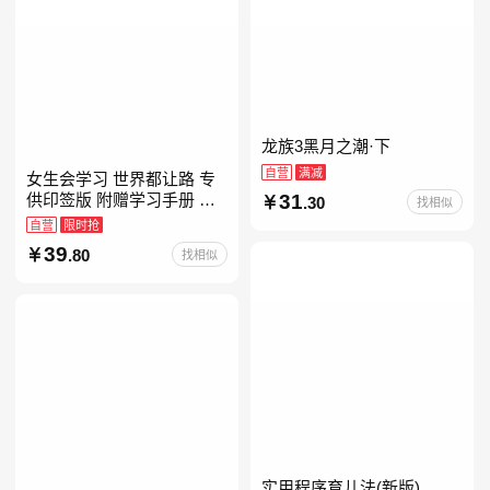
龙族3黑月之潮·下
自营
满减
女生会学习 世界都让路 专
31
供印签版 附赠学习手册 创
.30
找相似
意明信片 试听课和资料包
自营
限时抢
39
.80
找相似
实用程序育儿法(新版)