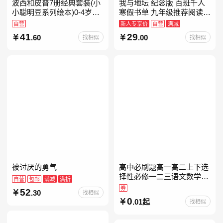
波西和皮普7册经典套装(小
我与地坛 纪念版 百班千人
小聪明豆系列绘本)0-4岁低
寒假书单 九年级推荐阅读
幼启蒙情绪管理习惯养成绘
当当自营
自营
新人专享价
自营
满减
本，引导宝宝认识接纳情绪
41
29
.60
.00
找相似
找相似
培养好品质，发现快
被讨厌的勇气
高中必刷题高一高二上下选
择性必修一二三语文数学英
自营
包邮
满减
满折
语物理化学生物政治历史地
券
52
.30
找相似
理人教版同步练习册狂k重
0
.01起
找相似
点教辅资料