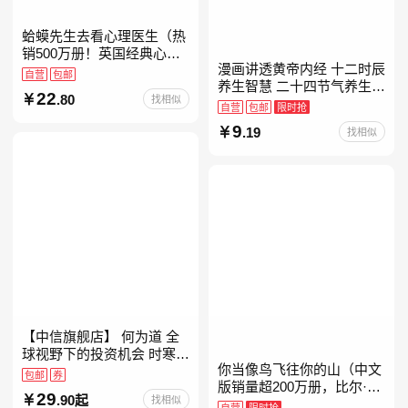
蛤蟆先生去看心理医生（热
销500万册！英国经典心理
漫画讲透黄帝内经 十二时辰
咨询入门书，知名心理学家
自营
包邮
养生智慧 二十四节气养生智
李松蔚强烈推荐）
22
.80
找相似
慧 中医八大名著之一养生图
自营
包邮
限时抢
解 皇帝内经漫画版原版
9
.19
找相似
【中信旗舰店】 何为道 全
球视野下的投资机会 时寒冰
你当像鸟飞往你的山（中文
大道 段永平投资问答录穷查
包邮
券
版销量超200万册，比尔·盖
理宝典 红利指数基金指南芒
29
.90起
找相似
茨年度特别推荐！登顶《纽
格之道 纳瓦尔
自营
限时抢