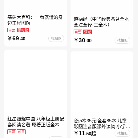
基建大百科：一看就懂的身
道德经（中华经典名著全本
边工程图解
全注全译-三全本）
自营
限时抢
自营
满减
69
.40
找相似
30
.00
找相似
红星照耀中国 八年级上册配
[选5本35元]全套85本 儿童
套阅读名著 原著正版全本无
彩图注音版课外读物 小学生
删减 初中生初二课外阅读
自营
预售
低年级一二三年级课外阅读
11
.50起
找相似