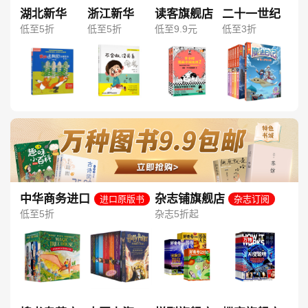
湖北新华
浙江新华
读客旗舰店
二十一世纪
低至5折
低至5折
低至9.9元
低至3折
中华商务进口
杂志铺旗舰店
进口原版书
杂志订阅
图书旗舰店
低至5折
杂志5折起