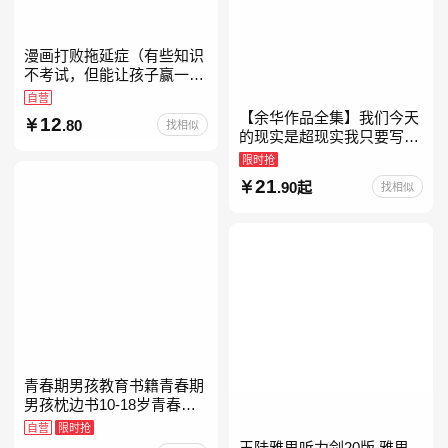
漫画打败拖延症（有些知识
不考试，但能让孩子赢一辈
子。减少压力、增强自信、
自营
把握机遇、培养自律，结合
【余华作品全集】我们今天
12
.80
找相似
“小行动”触发大脑行动开
的现实是超现实我只要写作
就是回家卢克明的偷偷一笑
限时抢
余华新书活着世界上的迷路
21
.90起
找相似
者余华写作课文学课山谷微
青春期男孩教育书籍青春期
男孩枕边书10-18岁青春期
男孩成长手册男生叛逆期非
自营
限时抢
暴力家庭教育父母心理学性
王陆雅思听力剑20版 雅思