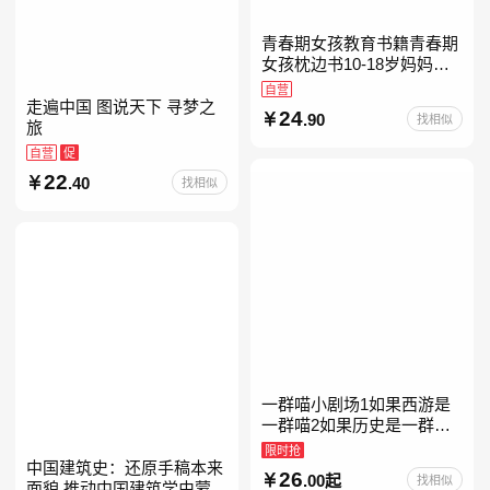
青春期女孩教育书籍青春期
女孩枕边书10-18岁妈妈送
给青春期女儿私房书女孩青
自营
春期生理少女成长与性知识
走遍中国 图说天下 寻梦之
24
.90
找相似
教育女孩发育叛逆期
旅
自营
促
22
.40
找相似
一群喵小剧场1如果西游是
一群喵2如果历史是一群喵
全套16晚清残晖篇全集全套
限时抢
16册华夏长卷互动札记西游
中国建筑史：还原手稿本来
26
.00起
找相似
喵桌游肥志历史喵系列
面貌 推动中国建筑学由蒙昧