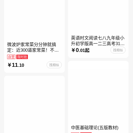
英语时文阅读七八九年级小
升初学版高一二三高考31期
微波炉家常菜分分钟就搞
30快捷英语阅读理解2027
0
定：近300道家常菜！不开
.01起
找相似
火、零油烟！蒸、煮、炒、
自营
限时抢
烤、焗……全彩印刷+步骤
11
.10
找相似
图解，让美味跃然眼前、操
中医基础理论(五版教材)