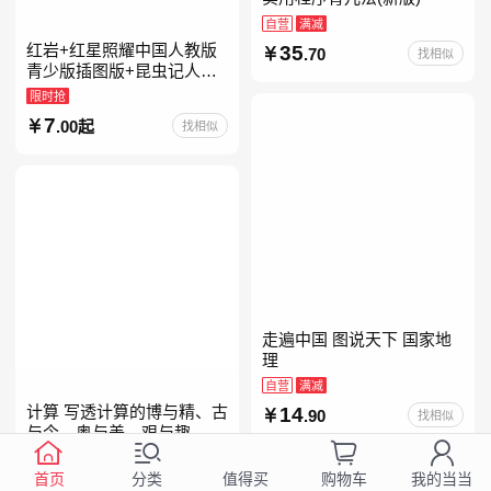
自营
满减
红岩+红星照耀中国人教版
35
.70
找相似
青少版插图版+昆虫记人教
版正版原著完整版红星为什
限时抢
么照耀中国八年级上册的课
7
.00起
找相似
外书初二课外阅读书籍人教
走遍中国 图说天下 国家地
理
自营
满减
计算 写透计算的博与精、古
14
.90
找相似
与今、奥与美、艰与趣
自营
首页
分类
购物车
我的当当
值得买
99
.00
找相似