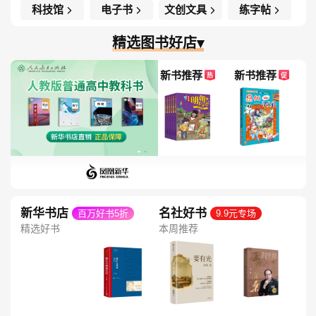
科技馆
电子书
文创文具
练字帖
精选图书好店▾
新书推荐
新书推荐
热
促
新华书店
名社好书
百万好书5折
9.9元专场
精选好书
本周推荐