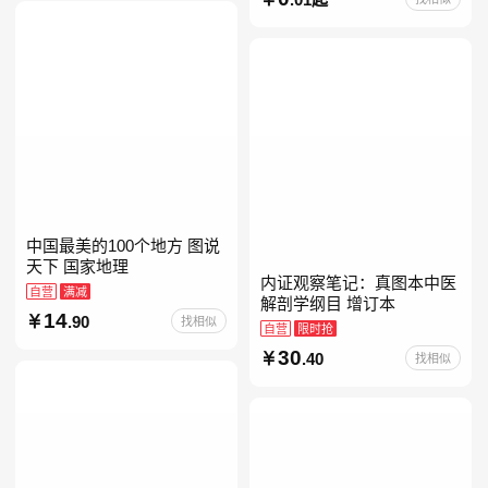
册人民文学出版社人教版当
当自营七年级上下册必读书
中国最美的100个地方 图说
天下 国家地理
内证观察笔记：真图本中医
自营
满减
解剖学纲目 增订本
14
.90
找相似
自营
限时抢
30
.40
找相似