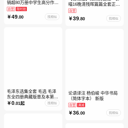
销超80万册中学生高分作文
喵16晚清残晖篇篇全套正版
素材库常驻寒暑假阅读书
自营
限时抢
1-156册肥志著漫画8周年纪
自营
单，奇葩说导师刘擎经典之
念版套装3册小学生课外阅
49
.00
找相似
39
作讲透西方思想史，哲学知
.80
找相似
读儿童西游喵知识
毛泽东选集全套 毛选 毛泽
论语译注 杨伯峻 中华书局
东全四册典藏版普及本第一
（简体字本） 新版
二三四卷 毛泽东军事文集毛
0
.01起
找相似
自营
满减
泽东兵法孔见毛泽东文集思
36
想语录箴言重读矛盾论
.00
找相似