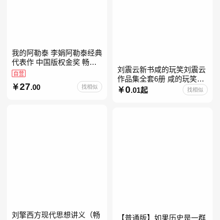
我的阿勒泰 李娟阿勒泰经典
代表作 中国版权金奖 畅销
刘震云新书咸的玩笑刘震云
超200万册 同名剧8.9分爆款
自营
作品集全套6册 咸的玩笑
北疆大地的旷野之梦 当当自
27
.00
找相似
+一句顶一万句+一日三秋
0
营
.01起
找相似
+我不是潘金莲+我叫刘跃进
+温故一九四二+一地鸡
刘擎西方现代思想讲义（畅
【普通版】如果历史是一群