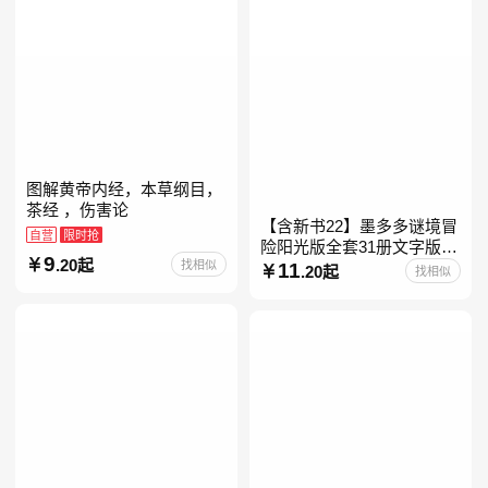
图解黄帝内经，本草纲目，
茶经 ，伤害论
【含新书22】墨多多谜境冒
自营
限时抢
险阳光版全套31册文字版彩
9
.20起
找相似
色漫画版不可思议事件簿怪
11
.20起
找相似
物大师任选 雷欧幻像查理九
世系列书 儿童幻想