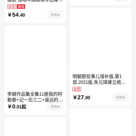
进入现代学科的奠基之作
自营
满减
54
.40
找相似
明朝那些事儿增补版.第1
部.2021版.朱元璋建立统治
明朝
自营
李娟作品集全集11册我的阿
27
.00
找相似
勒泰+记一忘三二+遥远的向
日葵地+冬牧场+阿勒泰的角
0
.01起
找相似
落+羊道三部曲+走夜路请放
声歌唱+深山夏牧