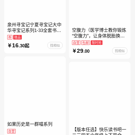
泉州寻宝记宁夏寻宝记大中
空腹力（医学博士教你锻炼
华寻宝记系列1-33全套书32
“空腹力”，让身体脱胎换
册【含新书宁夏寻宝记】当
券
赠品
骨！）
当自营正版6-12岁新疆海南
自营
包邮
限时抢
16
.30起
找相似
广东福建河北黑
29
.00
找相似
如果历史是一群喵系列
【版本任选】快乐读书吧一
自营