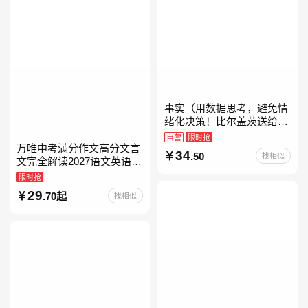
事实（用数据思考，避免情
绪化决策！比尔盖茨送给全
美大学生的毕业礼物！比尔
自营
限时抢
盖茨逢人就推荐的热门大
万唯中考满分作文高分文言
34
.50
找相似
书！）读客经管文库
文完全解读2027语文英语初
中作文万维中考现代文古诗
限时抢
文阅读名著阅读考点精练古
29
.70起
找相似
诗文60篇文言文实词