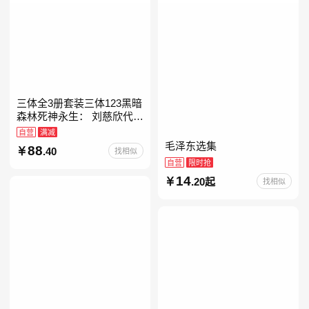
三体全3册套装三体123黑暗
森林死神永生： 刘慈欣代表
作，亚洲“雨果奖”获奖作
自营
满减
品！中国科幻基石丛书 科幻
毛泽东选集
88
.40
找相似
小说代表作
自营
限时抢
14
.20起
找相似