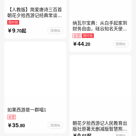
【人教版】简爱唐诗三百首
朝花夕拾西游记经典常谈昆
虫记骆驼祥子钢铁是怎样炼
限时抢
纳瓦尔宝典：从白手起家到
成的升级版鲁迅原著正版七
财务自由，硅谷知名天使投
9
.70起
找相似
八九年级上下 鲁滨逊漂流
资人纳瓦尔智慧箴言录
自营
限时抢
44
.20
找相似
如果西游是一群喵1
自营
朝花夕拾西游记人民教育出
35
.80
找相似
版社原著无删减版智慧熊升
级版七年级必读书目初一上
0
.01起
找相似