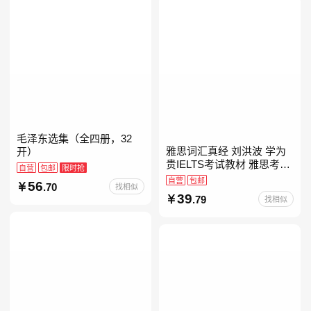
毛泽东选集（全四册，32
雅思词汇真经 刘洪波 学为
开）
贵IELTS考试教材 雅思考试
自营
包邮
限时抢
资料单词书核心词汇书
自营
包邮
56
.70
找相似
39
.79
找相似