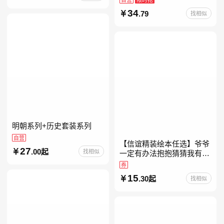
约时报》畅销榜80+周，这
34
.79
找相似
本书比你听说的还要
明朝系列+历史套装系列
自营
【信谊精装绘本任选】爷爷
27
.00起
找相似
一定有办法抱抱猜猜我有多
爱你妈妈买绿豆我的情绪小
券
怪兽青蛙和蟾蜍好饿的毛毛
15
.30起
找相似
虫儿童故事书阅读精装绘本