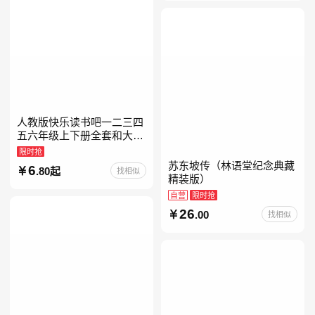
人教版快乐读书吧一二三四
五六年级上下册全套和大人
一起读人教版读读童谣和儿
限时抢
歌小鲤鱼跳龙门中国古代寓
苏东坡传（林语堂纪念典藏
6
.80起
找相似
言安徒生童话学生阅读课外
精装版）
自营
限时抢
26
.00
找相似