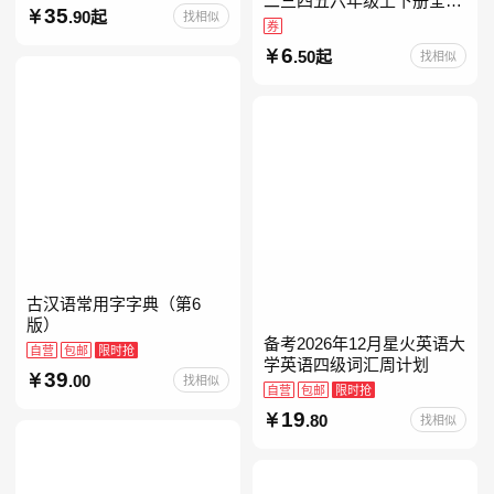
二三四五六年级上下册全套
35
.90起
找相似
人教版读读童谣和儿歌小鲤
券
鱼跳龙门和大人一起读中国
6
.50起
找相似
古代寓言安徒生童话学生阅
古汉语常用字字典（第6
版）
备考2026年12月星火英语大
自营
包邮
限时抢
学英语四级词汇周计划
39
.00
找相似
自营
包邮
限时抢
19
.80
找相似