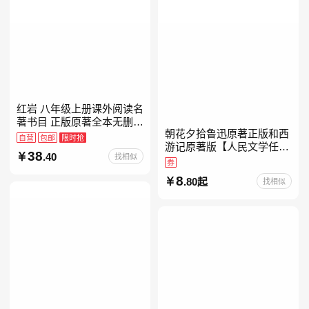
红岩 八年级上册课外阅读名
著书目 正版原著全本无删减
朝花夕拾鲁迅原著正版和西
罗广斌杨益言著爱国主义红
自营
包邮
限时抢
游记原著版【人民文学任
色经典书籍初中生课外书中
38
.40
找相似
选】七年级上册全新升级新
国青年出版社
券
增思维导图必读正版课外书
8
.80起
找相似
初中名著语文书目初一课外
阅