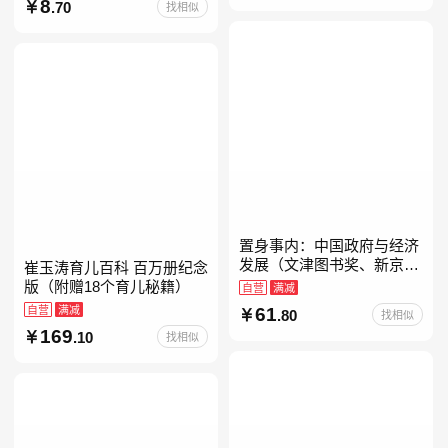
经典带拼音的故事书一二年
8
.70
找相似
级注音版课外读
置身事内：中国政府与经济
发展（文津图书奖、新京报
崔玉涛育儿百科 百万册纪念
年度通识写作获奖作品，罗
版（附赠18个育儿秘籍）
自营
满减
永浩、罗振宇、何帆、刘格
自营
满减
61
.80
找相似
菘、张军、周黎安、王烁联
169
.10
找相似