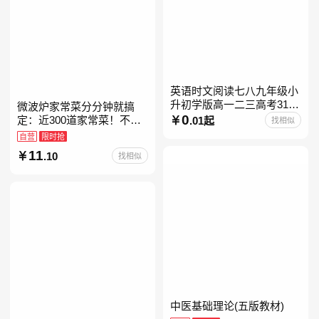
英语时文阅读七八九年级小
升初学版高一二三高考31期
微波炉家常菜分分钟就搞
30快捷英语阅读理解2027
0
定：近300道家常菜！不开
.01起
找相似
火、零油烟！蒸、煮、炒、
自营
限时抢
烤、焗……全彩印刷+步骤
11
.10
找相似
图解，让美味跃然眼前、操
中医基础理论(五版教材)