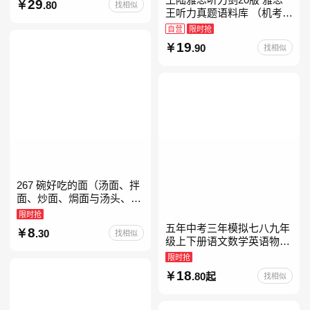
29
.80
找相似
教育书
王听力真题语料库 （机考笔
试第二版）备考2026年新版
自营
限时抢
领跑雅思听力IELTS听力语
19
.90
找相似
料库 新增在
267 碗好吃的面（汤面、拌
面、炒面、焗面与汤头、高
汤、酱料的奇妙组合，让你
限时抢
打开味蕾，感受面条的美妙
五年中考三年模拟七八九年
8
.30
找相似
滋味！令人无法抗拒的
级上下册语文数学英语物理
化学政治历史地理生物人教
限时抢
版北师版外研版北京版湘教
18
.80起
找相似
版5年中考3年模拟当当自