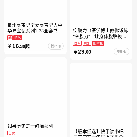
泉州寻宝记宁夏寻宝记大中
空腹力（医学博士教你锻炼
华寻宝记系列1-33全套书32
“空腹力”，让身体脱胎换
册【含新书宁夏寻宝记】当
券
赠品
骨！）
当自营正版6-12岁新疆海南
自营
包邮
限时抢
16
.30起
找相似
广东福建河北黑
29
.00
找相似
如果历史是一群喵系列
【版本任选】快乐读书吧一
自营