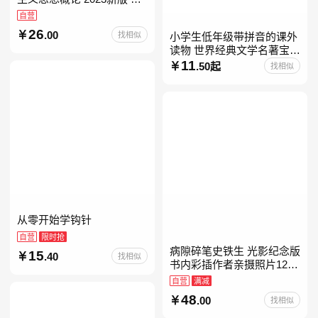
考15041
自营
26
.00
找相似
小学生低年级带拼音的课外
读物 世界经典文学名著宝库
儿童彩图注音版 小学生一二
11
.50起
找相似
年级课外阅读经典名著故事
童话书籍6-7-8-
从零开始学钩针
自营
限时抢
病隙碎笔史铁生 光影纪念版
15
.40
找相似
书内彩插作者亲摄照片12幅
史铁生充满灵性光辉的生命
自营
满减
笔记 当当自营图书
48
.00
找相似