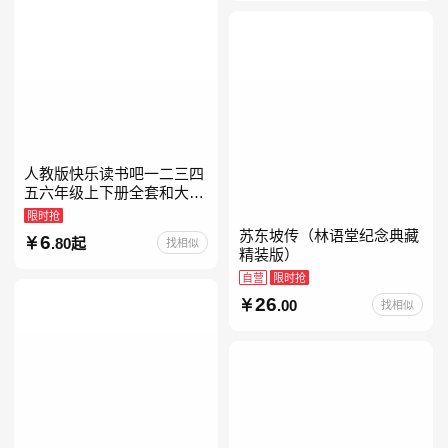
人教版快乐读书吧一二三四
五六年级上下册全套和大人
一起读人教版读读童谣和儿
限时抢
歌小鲤鱼跳龙门中国古代寓
苏东坡传（林语堂纪念典藏
6
.80起
找相似
言安徒生童话学生阅读课外
精装版）
自营
限时抢
26
.00
找相似