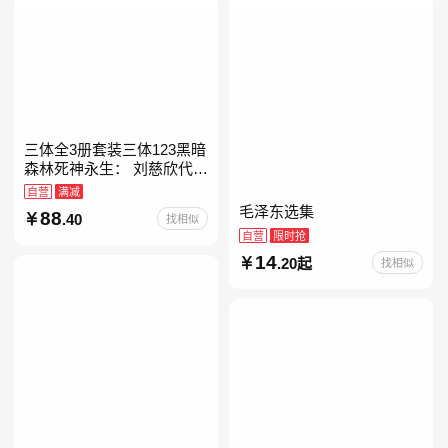
三体全3册套装三体123黑暗
森林死神永生： 刘慈欣代表
作，亚洲“雨果奖”获奖作
自营
满减
品！中国科幻基石丛书 科幻
毛泽东选集
88
.40
找相似
小说代表作
自营
限时抢
14
.20起
找相似