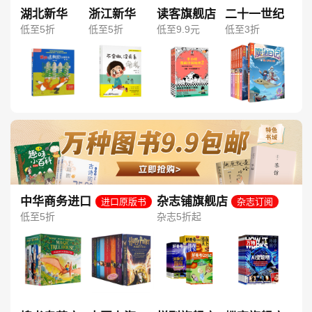
湖北新华
浙江新华
读客旗舰店
二十一世纪
低至5折
低至5折
低至9.9元
低至3折
中华商务进口
杂志铺旗舰店
进口原版书
杂志订阅
图书旗舰店
低至5折
杂志5折起