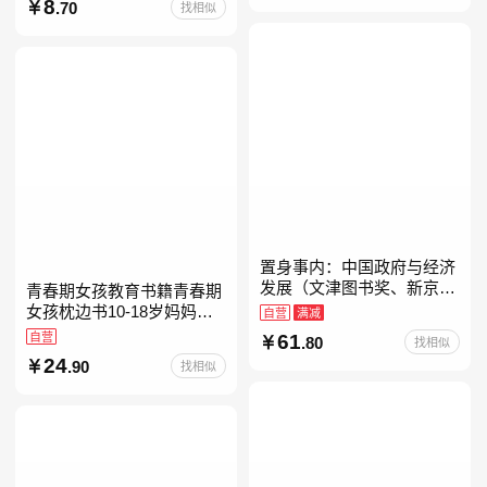
经典带拼音的故事书一二年
8
.70
找相似
级注音版课外读
置身事内：中国政府与经济
发展（文津图书奖、新京报
青春期女孩教育书籍青春期
年度通识写作获奖作品，罗
女孩枕边书10-18岁妈妈送
自营
满减
永浩、罗振宇、何帆、刘格
给青春期女儿私房书女孩青
自营
61
.80
找相似
菘、张军、周黎安、王烁联
春期生理少女成长与性知识
24
.90
找相似
教育女孩发育叛逆期