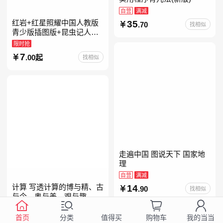
自营
满减
红岩+红星照耀中国人教版
35
.70
找相似
青少版插图版+昆虫记人教
版正版原著完整版红星为什
限时抢
么照耀中国八年级上册的课
7
.00起
找相似
外书初二课外阅读书籍人教
走遍中国 图说天下 国家地
理
自营
满减
计算 写透计算的博与精、古
14
.90
找相似
与今、奥与美、艰与趣
自营
首页
分类
购物车
我的当当
值得买
99
.00
找相似