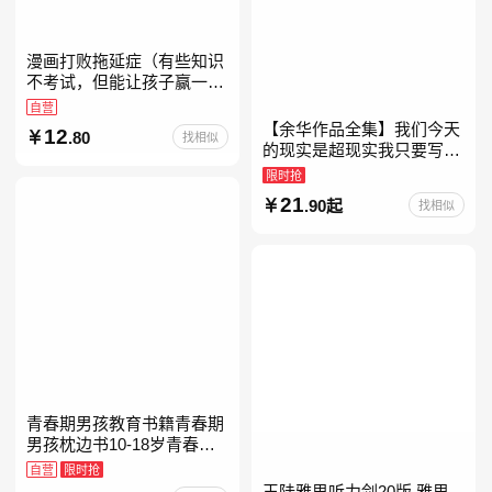
漫画打败拖延症（有些知识
不考试，但能让孩子赢一辈
子。减少压力、增强自信、
自营
把握机遇、培养自律，结合
【余华作品全集】我们今天
12
.80
找相似
“小行动”触发大脑行动开
的现实是超现实我只要写作
就是回家卢克明的偷偷一笑
限时抢
余华新书活着世界上的迷路
21
.90起
找相似
者余华写作课文学课山谷微
青春期男孩教育书籍青春期
男孩枕边书10-18岁青春期
男孩成长手册男生叛逆期非
自营
限时抢
暴力家庭教育父母心理学性
王陆雅思听力剑20版 雅思