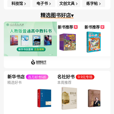
科技馆
电子书
文创文具
练字帖
精选图书好店▾
新书推荐
新书推荐
热
促
新华书店
名社好书
百万好书5折
9.9元专场
精选好书
本周推荐