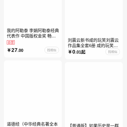
我的阿勒泰 李娟阿勒泰经典
代表作 中国版权金奖 畅销
刘震云新书咸的玩笑刘震云
超200万册 同名剧8.9分爆款
自营
作品集全套6册 咸的玩笑
北疆大地的旷野之梦 当当自
27
.00
找相似
+一句顶一万句+一日三秋
0
营
.01起
找相似
+我不是潘金莲+我叫刘跃进
+温故一九四二+一地鸡
道德经（中华经典名著全本
【普通版】如果历史是一群