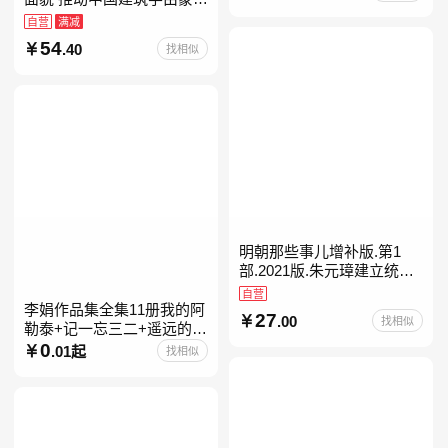
进入现代学科的奠基之作
自营
满减
54
.40
找相似
明朝那些事儿增补版.第1
部.2021版.朱元璋建立统治
明朝
自营
李娟作品集全集11册我的阿
27
.00
找相似
勒泰+记一忘三二+遥远的向
日葵地+冬牧场+阿勒泰的角
0
.01起
找相似
落+羊道三部曲+走夜路请放
声歌唱+深山夏牧