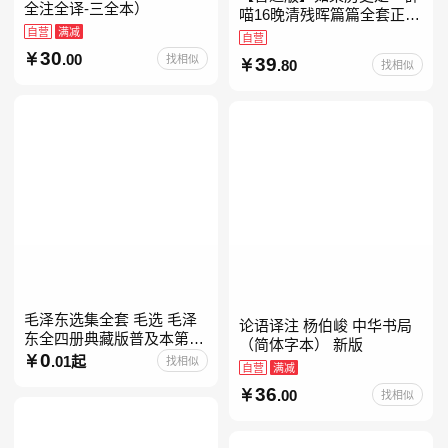
全注全译-三全本）
喵16晚清残晖篇篇全套正版
自营
满减
1-156册肥志著漫画8周年纪
自营
念版套装3册小学生课外阅
30
.00
找相似
39
.80
找相似
读儿童西游喵知识
毛泽东选集全套 毛选 毛泽
论语译注 杨伯峻 中华书局
东全四册典藏版普及本第一
（简体字本） 新版
二三四卷 毛泽东军事文集毛
0
.01起
找相似
自营
满减
泽东兵法孔见毛泽东文集思
36
想语录箴言重读矛盾论
.00
找相似