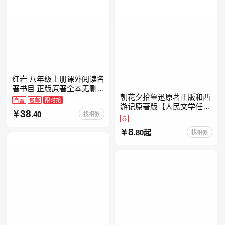
红岩 八年级上册课外阅读名
著书目 正版原著全本无删减
朝花夕拾鲁迅原著正版和西
罗广斌杨益言著爱国主义红
自营
包邮
限时抢
游记原著版【人民文学任
色经典书籍初中生课外书中
38
.40
找相似
选】七年级上册全新升级新
国青年出版社
券
增思维导图必读正版课外书
8
.80起
找相似
初中名著语文书目初一课外
阅