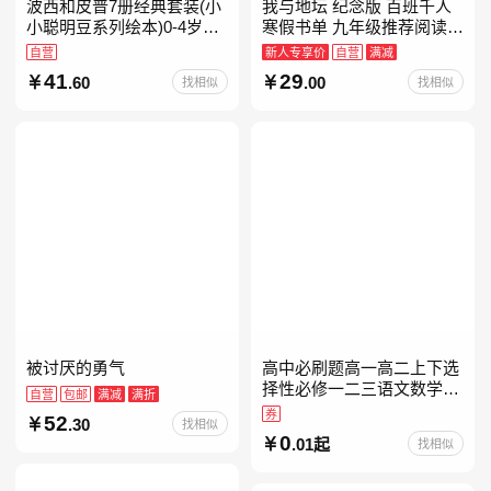
波西和皮普7册经典套装(小
我与地坛 纪念版 百班千人
小聪明豆系列绘本)0-4岁低
寒假书单 九年级推荐阅读
幼启蒙情绪管理习惯养成绘
当当自营
自营
新人专享价
自营
满减
本，引导宝宝认识接纳情绪
41
29
.60
.00
找相似
找相似
培养好品质，发现快
被讨厌的勇气
高中必刷题高一高二上下选
择性必修一二三语文数学英
自营
包邮
满减
满折
语物理化学生物政治历史地
券
52
.30
找相似
理人教版同步练习册狂k重
0
.01起
找相似
点教辅资料