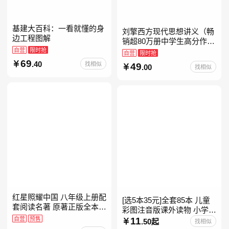
基建大百科：一看就懂的身
刘擎西方现代思想讲义（畅
边工程图解
销超80万册中学生高分作文
自营
限时抢
素材库常驻寒暑假阅读书
自营
限时抢
单，奇葩说导师刘擎经典之
69
.40
找相似
49
.00
找相似
作讲透西方思想史，哲学知
红星照耀中国 八年级上册配
[选5本35元]全套85本 儿童
套阅读名著 原著正版全本无
彩图注音版课外读物 小学生
删减 初中生初二课外阅读
自营
预售
低年级一二三年级课外阅读
11
.50起
找相似