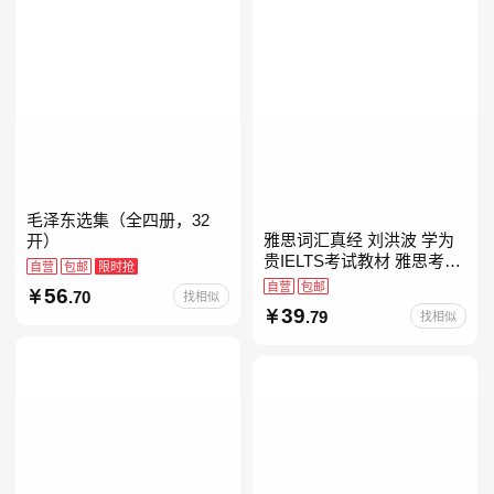
毛泽东选集（全四册，32
雅思词汇真经 刘洪波 学为
开）
贵IELTS考试教材 雅思考试
自营
包邮
限时抢
资料单词书核心词汇书
自营
包邮
56
.70
找相似
39
.79
找相似