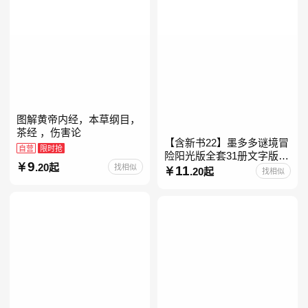
图解黄帝内经，本草纲目，
茶经 ，伤害论
【含新书22】墨多多谜境冒
自营
限时抢
险阳光版全套31册文字版彩
9
.20起
找相似
色漫画版不可思议事件簿怪
11
.20起
找相似
物大师任选 雷欧幻像查理九
世系列书 儿童幻想