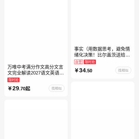
事实（用数据思考，避免情
绪化决策！比尔盖茨送给全
美大学生的毕业礼物！比尔
自营
限时抢
盖茨逢人就推荐的热门大
万唯中考满分作文高分文言
34
.50
找相似
书！）读客经管文库
文完全解读2027语文英语初
中作文万维中考现代文古诗
限时抢
文阅读名著阅读考点精练古
29
.70起
找相似
诗文60篇文言文实词