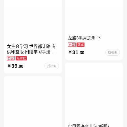
龙族3黑月之潮·下
自营
满减
女生会学习 世界都让路 专
31
供印签版 附赠学习手册 创
.30
找相似
意明信片 试听课和资料包
自营
限时抢
39
.80
找相似
实用程序育儿法(新版)