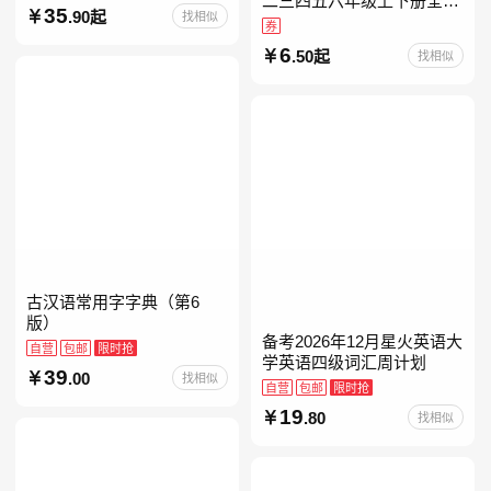
二三四五六年级上下册全套
35
.90起
找相似
人教版读读童谣和儿歌小鲤
券
鱼跳龙门和大人一起读中国
6
.50起
找相似
古代寓言安徒生童话学生阅
古汉语常用字字典（第6
版）
备考2026年12月星火英语大
自营
包邮
限时抢
学英语四级词汇周计划
39
.00
找相似
自营
包邮
限时抢
19
.80
找相似