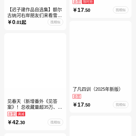
自营
限时抢
17
【迟子建作品自选集】额尔
.50
找相似
古纳河右岸朋友们来看雪吧
迟子建茅盾文学奖获奖作品
0
.01起
找相似
东北故事集群山之巅也是冬
天也是春天我的世界下
了凡四训（2025年新版）
自营
见春天（新增番外《见答
17
.50
找相似
案》！总收藏量超35万、点
击量破千万！晋江人气作者
自营
满减
纵虎嗅花 催泪之作！）
42
.30
找相似