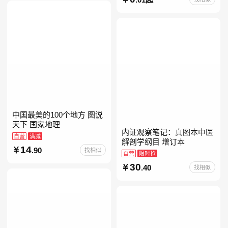
册人民文学出版社人教版当
当自营七年级上下册必读书
中国最美的100个地方 图说
天下 国家地理
内证观察笔记：真图本中医
自营
满减
解剖学纲目 增订本
14
.90
找相似
自营
限时抢
30
.40
找相似