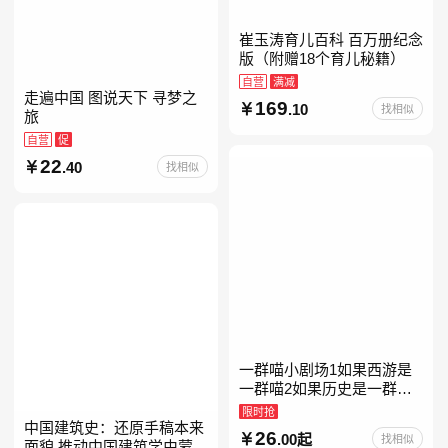
崔玉涛育儿百科 百万册纪念
版（附赠18个育儿秘籍）
自营
满减
走遍中国 图说天下 寻梦之
169
.10
找相似
旅
自营
促
22
.40
找相似
一群喵小剧场1如果西游是
一群喵2如果历史是一群喵
全套16晚清残晖篇全集全套
限时抢
16册华夏长卷互动札记西游
中国建筑史：还原手稿本来
26
.00起
找相似
喵桌游肥志历史喵系列
面貌 推动中国建筑学由蒙昧