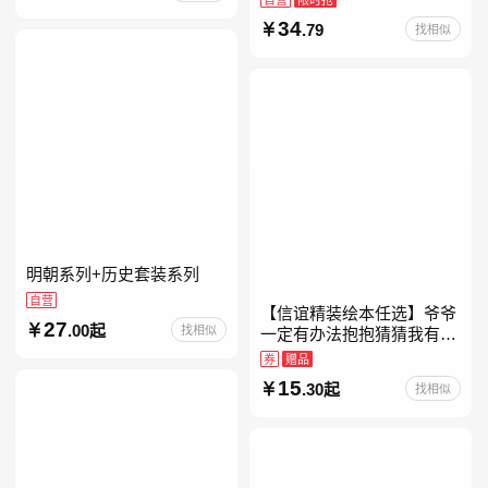
约时报》畅销榜80+周，这
34
.79
找相似
本书比你听说的还要
明朝系列+历史套装系列
自营
【信谊精装绘本任选】爷爷
27
.00起
找相似
一定有办法抱抱猜猜我有多
爱你妈妈买绿豆我的情绪小
券
赠品
怪兽青蛙和蟾蜍好饿的毛毛
15
.30起
找相似
虫儿童故事书阅读精装绘本