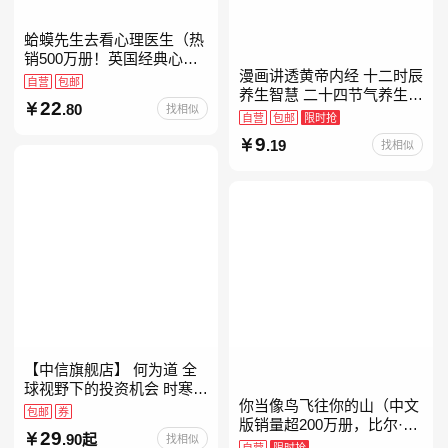
蛤蟆先生去看心理医生（热
销500万册！英国经典心理
漫画讲透黄帝内经 十二时辰
咨询入门书，知名心理学家
自营
包邮
养生智慧 二十四节气养生智
李松蔚强烈推荐）
22
.80
找相似
慧 中医八大名著之一养生图
自营
包邮
限时抢
解 皇帝内经漫画版原版
9
.19
找相似
【中信旗舰店】 何为道 全
球视野下的投资机会 时寒冰
你当像鸟飞往你的山（中文
大道 段永平投资问答录穷查
包邮
券
版销量超200万册，比尔·盖
理宝典 红利指数基金指南芒
29
.90起
找相似
茨年度特别推荐！登顶《纽
格之道 纳瓦尔
自营
限时抢