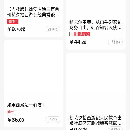
【人教版】简爱唐诗三百首
朝花夕拾西游记经典常谈昆
虫记骆驼祥子钢铁是怎样炼
限时抢
纳瓦尔宝典：从白手起家到
成的升级版鲁迅原著正版七
财务自由，硅谷知名天使投
9
.70起
找相似
八九年级上下 鲁滨逊漂流
资人纳瓦尔智慧箴言录
自营
限时抢
44
.20
找相似
如果西游是一群喵1
自营
朝花夕拾西游记人民教育出
35
.80
找相似
版社原著无删减版智慧熊升
级版七年级必读书目初一上
0
.01起
找相似