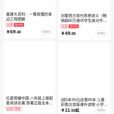
基建大百科：一看就懂的身
刘擎西方现代思想讲义（畅
边工程图解
销超80万册中学生高分作文
自营
限时抢
素材库常驻寒暑假阅读书
自营
限时抢
单，奇葩说导师刘擎经典之
69
.40
找相似
49
.00
找相似
作讲透西方思想史，哲学知
红星照耀中国 八年级上册配
[选5本35元]全套85本 儿童
套阅读名著 原著正版全本无
彩图注音版课外读物 小学生
删减 初中生初二课外阅读
自营
预售
低年级一二三年级课外阅读
11
.50起
找相似