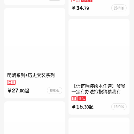
约时报》畅销榜80+周，这
34
.79
找相似
本书比你听说的还要
明朝系列+历史套装系列
自营
【信谊精装绘本任选】爷爷
27
.00起
找相似
一定有办法抱抱猜猜我有多
爱你妈妈买绿豆我的情绪小
券
赠品
怪兽青蛙和蟾蜍好饿的毛毛
15
.30起
找相似
虫儿童故事书阅读精装绘本