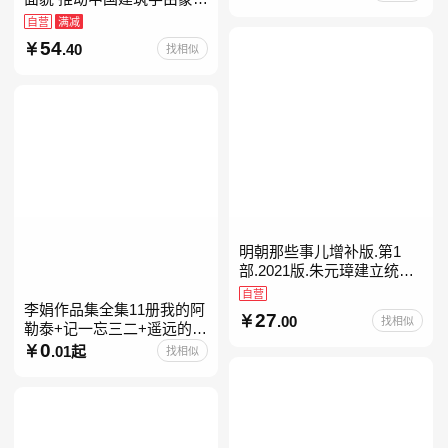
进入现代学科的奠基之作
自营
满减
54
.40
找相似
明朝那些事儿增补版.第1
部.2021版.朱元璋建立统治
明朝
自营
李娟作品集全集11册我的阿
27
.00
找相似
勒泰+记一忘三二+遥远的向
日葵地+冬牧场+阿勒泰的角
0
.01起
找相似
落+羊道三部曲+走夜路请放
声歌唱+深山夏牧