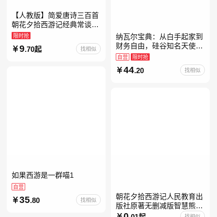
【人教版】简爱唐诗三百首
朝花夕拾西游记经典常谈昆
虫记骆驼祥子钢铁是怎样炼
限时抢
纳瓦尔宝典：从白手起家到
成的升级版鲁迅原著正版七
财务自由，硅谷知名天使投
9
.70起
找相似
八九年级上下 鲁滨逊漂流
资人纳瓦尔智慧箴言录
自营
限时抢
44
.20
找相似
如果西游是一群喵1
自营
朝花夕拾西游记人民教育出
35
.80
找相似
版社原著无删减版智慧熊升
级版七年级必读书目初一上
0
.01起
找相似