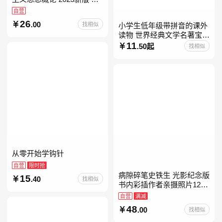
考15041
自营
26
.00
找相似
小学生低年级带拼音的课外
读物 世界经典文学名著宝库
儿童彩图注音版 小学生一二
11
.50起
找相似
年级课外阅读经典名著故事
童话书籍6-7-8-
从零开始学钩针
自营
限时抢
病隙碎笔史铁生 光影纪念版
15
.40
找相似
书内彩插作者亲摄照片12幅
史铁生充满灵性光辉的生命
自营
满减
笔记 当当自营图书
48
.00
找相似