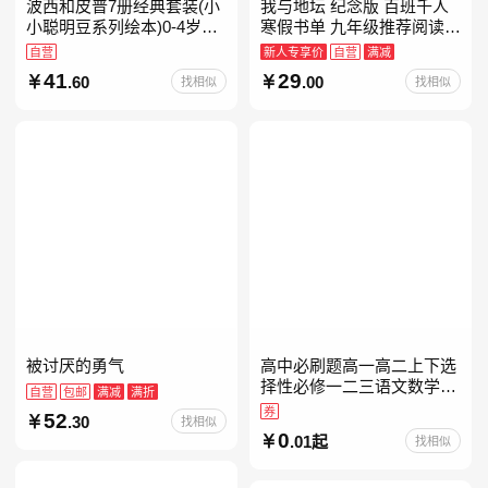
波西和皮普7册经典套装(小
我与地坛 纪念版 百班千人
小聪明豆系列绘本)0-4岁低
寒假书单 九年级推荐阅读
幼启蒙情绪管理习惯养成绘
当当自营
自营
新人专享价
自营
满减
本，引导宝宝认识接纳情绪
41
29
.60
.00
找相似
找相似
培养好品质，发现快
被讨厌的勇气
高中必刷题高一高二上下选
择性必修一二三语文数学英
自营
包邮
满减
满折
语物理化学生物政治历史地
券
52
.30
找相似
理人教版同步练习册狂k重
0
.01起
找相似
点教辅资料