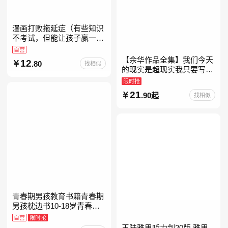
漫画打败拖延症（有些知识
不考试，但能让孩子赢一辈
子。减少压力、增强自信、
自营
把握机遇、培养自律，结合
【余华作品全集】我们今天
12
.80
找相似
“小行动”触发大脑行动开
的现实是超现实我只要写作
就是回家卢克明的偷偷一笑
限时抢
余华新书活着世界上的迷路
21
.90起
找相似
者余华写作课文学课山谷微
青春期男孩教育书籍青春期
男孩枕边书10-18岁青春期
男孩成长手册男生叛逆期非
自营
限时抢
暴力家庭教育父母心理学性
王陆雅思听力剑20版 雅思