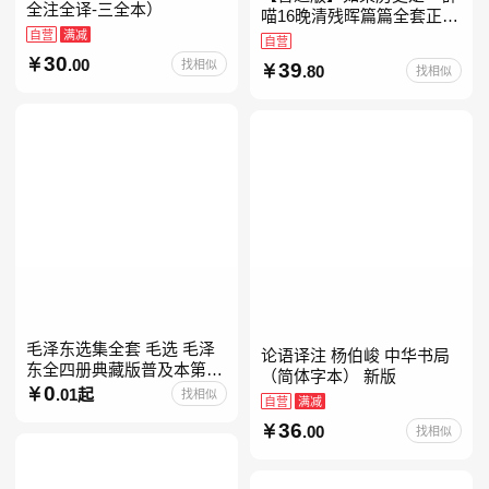
全注全译-三全本）
喵16晚清残晖篇篇全套正版
自营
满减
1-156册肥志著漫画8周年纪
自营
念版套装3册小学生课外阅
30
.00
找相似
39
.80
找相似
读儿童西游喵知识
毛泽东选集全套 毛选 毛泽
论语译注 杨伯峻 中华书局
东全四册典藏版普及本第一
（简体字本） 新版
二三四卷 毛泽东军事文集毛
0
.01起
找相似
自营
满减
泽东兵法孔见毛泽东文集思
36
想语录箴言重读矛盾论
.00
找相似