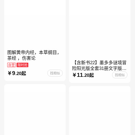
图解黄帝内经，本草纲目，
茶经 ，伤害论
【含新书22】墨多多谜境冒
自营
限时抢
险阳光版全套31册文字版彩
9
.20起
找相似
色漫画版不可思议事件簿怪
11
.20起
找相似
物大师任选 雷欧幻像查理九
世系列书 儿童幻想