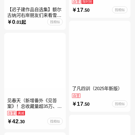
自营
限时抢
17
【迟子建作品自选集】额尔
.50
找相似
古纳河右岸朋友们来看雪吧
迟子建茅盾文学奖获奖作品
0
.01起
找相似
东北故事集群山之巅也是冬
天也是春天我的世界下
了凡四训（2025年新版）
自营
见春天（新增番外《见答
17
.50
找相似
案》！总收藏量超35万、点
击量破千万！晋江人气作者
自营
满减
纵虎嗅花 催泪之作！）
42
.30
找相似