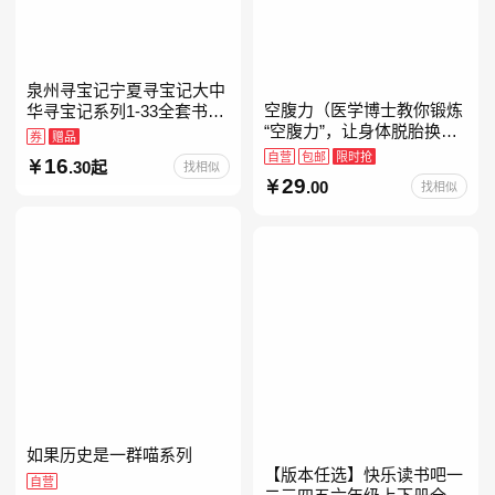
泉州寻宝记宁夏寻宝记大中
空腹力（医学博士教你锻炼
华寻宝记系列1-33全套书32
“空腹力”，让身体脱胎换
册【含新书宁夏寻宝记】当
券
赠品
骨！）
当自营正版6-12岁新疆海南
自营
包邮
限时抢
16
.30起
找相似
广东福建河北黑
29
.00
找相似
如果历史是一群喵系列
【版本任选】快乐读书吧一
自营