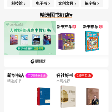
科技馆
电子书
文创文具
练字帖
精选图书好店▾
新书推荐
新书推荐
热
促
新华书店
名社好书
百万好书5折
9.9元专场
精选好书
本周推荐