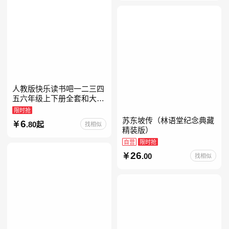
人教版快乐读书吧一二三四
五六年级上下册全套和大人
一起读人教版读读童谣和儿
限时抢
歌小鲤鱼跳龙门中国古代寓
苏东坡传（林语堂纪念典藏
6
.80起
找相似
言安徒生童话学生阅读课外
精装版）
自营
限时抢
26
.00
找相似