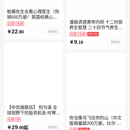
蛤蟆先生去看心理医生（热
销500万册！英国经典心理
漫画讲透黄帝内经 十二时辰
咨询入门书，知名心理学家
自营
包邮
养生智慧 二十四节气养生智
李松蔚强烈推荐）
22
.80
找相似
慧 中医八大名著之一养生图
自营
包邮
限时抢
解 皇帝内经漫画版原版
9
.19
找相似
【中信旗舰店】 何为道 全
球视野下的投资机会 时寒冰
你当像鸟飞往你的山（中文
大道 段永平投资问答录穷查
包邮
券
版销量超200万册，比尔·盖
理宝典 红利指数基金指南芒
29
.90起
找相似
茨年度特别推荐！登顶《纽
格之道 纳瓦尔
自营
限时抢