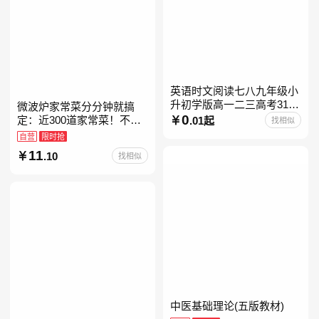
英语时文阅读七八九年级小
升初学版高一二三高考31期
微波炉家常菜分分钟就搞
30快捷英语阅读理解2027
0
定：近300道家常菜！不开
.01起
找相似
火、零油烟！蒸、煮、炒、
自营
限时抢
烤、焗……全彩印刷+步骤
11
.10
找相似
图解，让美味跃然眼前、操
中医基础理论(五版教材)