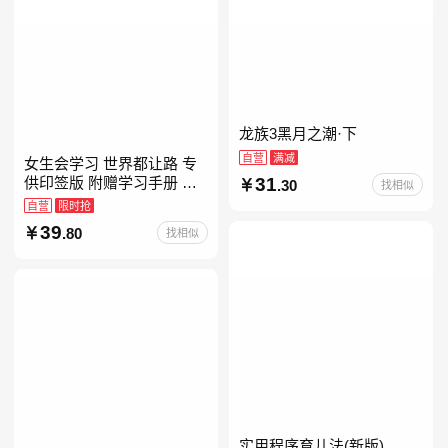
龙族3黑月之潮·下
自营
满减
女生会学习 世界都让路 专
31
供印签版 附赠学习手册 创
.30
找相似
意明信片 试听课和资料包
自营
限时抢
39
.80
找相似
实用程序育儿法(新版)