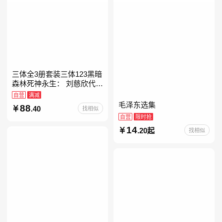
三体全3册套装三体123黑暗
森林死神永生： 刘慈欣代表
作，亚洲“雨果奖”获奖作
自营
满减
品！中国科幻基石丛书 科幻
毛泽东选集
88
.40
找相似
小说代表作
自营
限时抢
14
.20起
找相似