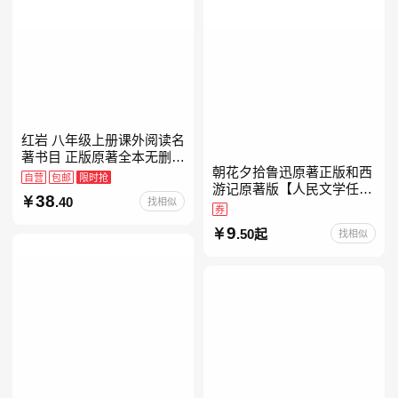
红岩 八年级上册课外阅读名
著书目 正版原著全本无删减
朝花夕拾鲁迅原著正版和西
罗广斌杨益言著爱国主义红
自营
包邮
限时抢
游记原著版【人民文学任
色经典书籍初中生课外书中
38
.40
找相似
选】七年级上册全新升级新
国青年出版社
券
增思维导图必读正版课外书
9
.50起
找相似
初中名著语文书目初一课外
阅