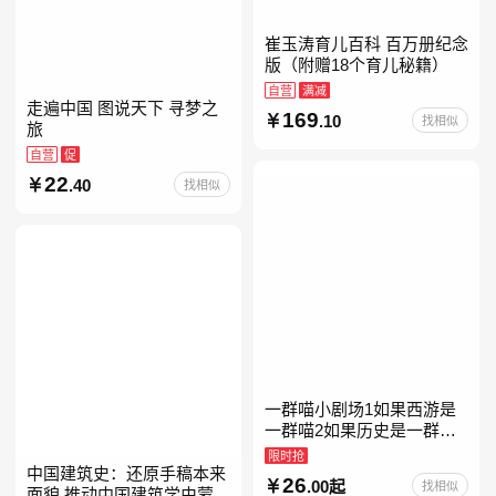
崔玉涛育儿百科 百万册纪念
版（附赠18个育儿秘籍）
自营
满减
走遍中国 图说天下 寻梦之
169
.10
找相似
旅
自营
促
22
.40
找相似
一群喵小剧场1如果西游是
一群喵2如果历史是一群喵
全套16晚清残晖篇全集全套
限时抢
16册华夏长卷互动札记西游
中国建筑史：还原手稿本来
26
.00起
找相似
喵桌游肥志历史喵系列
面貌 推动中国建筑学由蒙昧