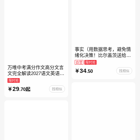
事实（用数据思考，避免情
绪化决策！比尔盖茨送给全
美大学生的毕业礼物！比尔
自营
限时抢
盖茨逢人就推荐的热门大
万唯中考满分作文高分文言
34
.50
找相似
书！）读客经管文库
文完全解读2027语文英语初
中作文万维中考现代文古诗
限时抢
文阅读名著阅读考点精练古
29
.70起
找相似
诗文60篇文言文实词