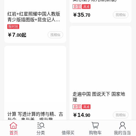
自营
满减
红岩+红星照耀中国人教版
35
.70
找相似
青少版插图版+昆虫记人教
版正版原著完整版红星为什
限时抢
么照耀中国八年级上册的课
7
.00起
找相似
外书初二课外阅读书籍人教
走遍中国 图说天下 国家地
理
自营
满减
计算 写透计算的博与精、古
14
.90
找相似
与今、奥与美、艰与趣
自营
首页
分类
购物车
我的当当
值得买
99
.00
找相似