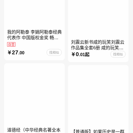
我的阿勒泰 李娟阿勒泰经典
代表作 中国版权金奖 畅销
刘震云新书咸的玩笑刘震云
超200万册 同名剧8.9分爆款
自营
作品集全套6册 咸的玩笑
北疆大地的旷野之梦 当当自
27
.00
找相似
+一句顶一万句+一日三秋
0
营
.01起
找相似
+我不是潘金莲+我叫刘跃进
+温故一九四二+一地鸡
道德经（中华经典名著全本
【普通版】如果历史是一群