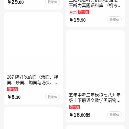
29
.80
找相似
教育书
王听力真题语料库 （机考笔
试第二版）备考2026年新版
自营
限时抢
领跑雅思听力IELTS听力语
19
.90
找相似
料库 新增在
267 碗好吃的面（汤面、拌
面、炒面、焗面与汤头、高
汤、酱料的奇妙组合，让你
限时抢
打开味蕾，感受面条的美妙
五年中考三年模拟七八九年
8
.30
找相似
滋味！令人无法抗拒的
级上下册语文数学英语物理
化学政治历史地理生物人教
限时抢
版北师版外研版北京版湘教
18
.80起
找相似
版5年中考3年模拟当当自