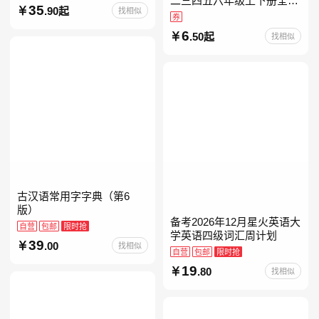
二三四五六年级上下册全套
35
.90起
找相似
人教版读读童谣和儿歌小鲤
券
鱼跳龙门和大人一起读中国
6
.50起
找相似
古代寓言安徒生童话学生阅
古汉语常用字字典（第6
版）
备考2026年12月星火英语大
自营
包邮
限时抢
学英语四级词汇周计划
39
.00
找相似
自营
包邮
限时抢
19
.80
找相似