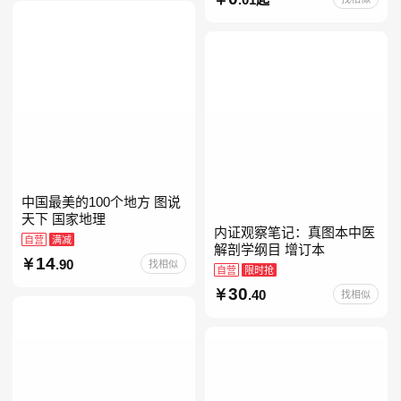
册人民文学出版社人教版当
当自营七年级上下册必读书
中国最美的100个地方 图说
天下 国家地理
内证观察笔记：真图本中医
自营
满减
解剖学纲目 增订本
14
.90
找相似
自营
限时抢
30
.40
找相似