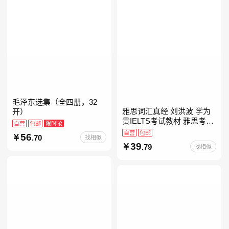
毛泽东选集（全四册，32
雅思词汇真经 刘洪波 学为
开）
贵IELTS考试教材 雅思考试
自营
包邮
限时抢
资料单词书核心词汇书
自营
包邮
56
.70
找相似
39
.79
找相似