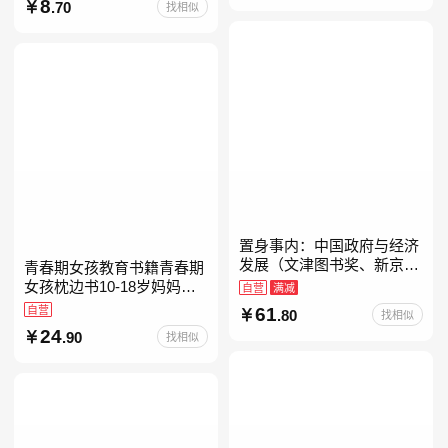
经典带拼音的故事书一二年
8
.70
找相似
级注音版课外读
置身事内：中国政府与经济
发展（文津图书奖、新京报
青春期女孩教育书籍青春期
年度通识写作获奖作品，罗
女孩枕边书10-18岁妈妈送
自营
满减
永浩、罗振宇、何帆、刘格
给青春期女儿私房书女孩青
自营
61
.80
找相似
菘、张军、周黎安、王烁联
春期生理少女成长与性知识
24
.90
找相似
教育女孩发育叛逆期