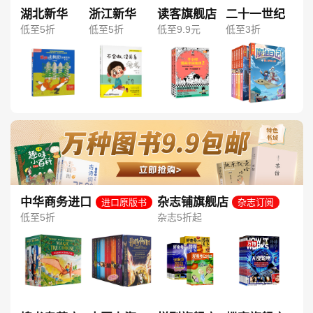
湖北新华
浙江新华
读客旗舰店
二十一世纪
低至5折
低至5折
低至9.9元
低至3折
中华商务进口
杂志铺旗舰店
进口原版书
杂志订阅
图书旗舰店
低至5折
杂志5折起