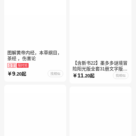
图解黄帝内经，本草纲目，
茶经 ，伤害论
【含新书22】墨多多谜境冒
自营
限时抢
险阳光版全套31册文字版彩
9
.20起
找相似
色漫画版不可思议事件簿怪
11
.20起
找相似
物大师任选 雷欧幻像查理九
世系列书 儿童幻想