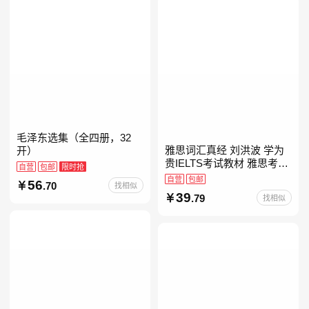
毛泽东选集（全四册，32
雅思词汇真经 刘洪波 学为
开）
贵IELTS考试教材 雅思考试
自营
包邮
限时抢
资料单词书核心词汇书
自营
包邮
56
.70
找相似
39
.79
找相似