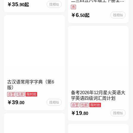
二三四五六年级上下册全套
35
.90起
找相似
人教版读读童谣和儿歌小鲤
券
鱼跳龙门和大人一起读中国
6
.50起
找相似
古代寓言安徒生童话学生阅
古汉语常用字字典（第6
版）
备考2026年12月星火英语大
自营
包邮
限时抢
学英语四级词汇周计划
39
.00
找相似
自营
包邮
限时抢
19
.80
找相似