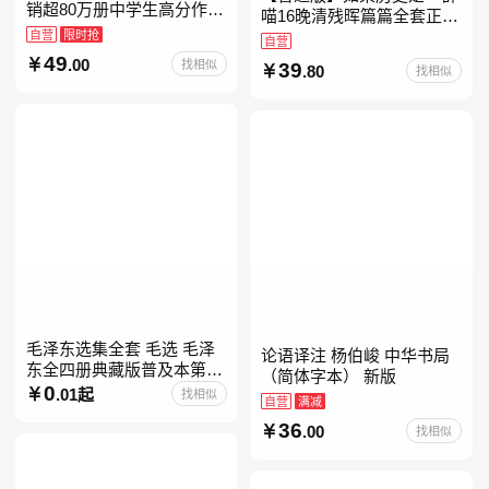
销超80万册中学生高分作文
喵16晚清残晖篇篇全套正版
素材库常驻寒暑假阅读书
自营
限时抢
1-156册肥志著漫画8周年纪
自营
单，奇葩说导师刘擎经典之
念版套装3册小学生课外阅
49
.00
找相似
39
作讲透西方思想史，哲学知
.80
找相似
读儿童西游喵知识
毛泽东选集全套 毛选 毛泽
论语译注 杨伯峻 中华书局
东全四册典藏版普及本第一
（简体字本） 新版
二三四卷 毛泽东军事文集毛
0
.01起
找相似
自营
满减
泽东兵法孔见毛泽东文集思
36
想语录箴言重读矛盾论
.00
找相似