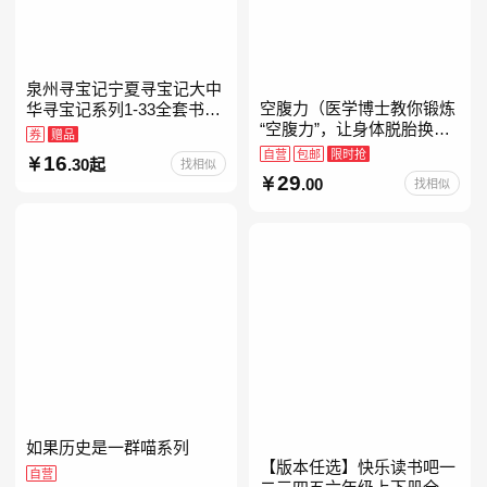
泉州寻宝记宁夏寻宝记大中
空腹力（医学博士教你锻炼
华寻宝记系列1-33全套书32
“空腹力”，让身体脱胎换
册【含新书宁夏寻宝记】当
券
赠品
骨！）
当自营正版6-12岁新疆海南
自营
包邮
限时抢
16
.30起
找相似
广东福建河北黑
29
.00
找相似
如果历史是一群喵系列
【版本任选】快乐读书吧一
自营