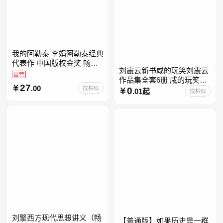
我的阿勒泰 李娟阿勒泰经典
代表作 中国版权金奖 畅销
刘震云新书咸的玩笑刘震云
超200万册 同名剧8.9分爆款
自营
作品集全套6册 咸的玩笑
北疆大地的旷野之梦 当当自
27
.00
找相似
+一句顶一万句+一日三秋
0
营
.01起
找相似
+我不是潘金莲+我叫刘跃进
+温故一九四二+一地鸡
刘擎西方现代思想讲义（畅
【普通版】如果历史是一群