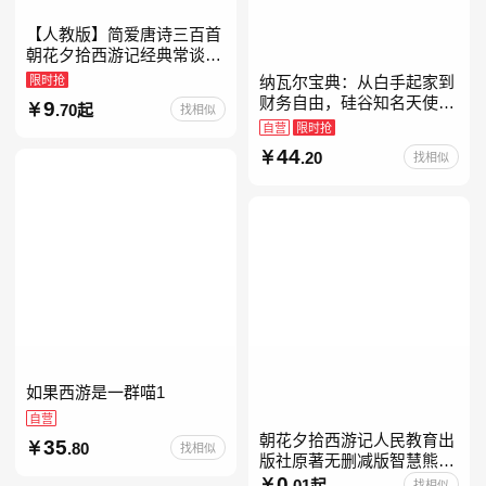
【人教版】简爱唐诗三百首
朝花夕拾西游记经典常谈昆
虫记骆驼祥子钢铁是怎样炼
限时抢
纳瓦尔宝典：从白手起家到
成的升级版鲁迅原著正版七
财务自由，硅谷知名天使投
9
.70起
找相似
八九年级上下 鲁滨逊漂流
资人纳瓦尔智慧箴言录
自营
限时抢
44
.20
找相似
如果西游是一群喵1
自营
朝花夕拾西游记人民教育出
35
.80
找相似
版社原著无删减版智慧熊升
级版七年级必读书目初一上
0
.01起
找相似