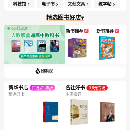
科技馆
电子书
文创文具
练字帖
精选图书好店▾
新书推荐
新书推荐
热
促
新华书店
名社好书
百万好书5折
9.9元专场
精选好书
本周推荐