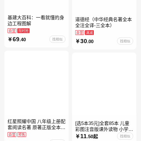
基建大百科：一看就懂的身
道德经（中华经典名著全本
边工程图解
全注全译-三全本）
自营
限时抢
自营
满减
69
.40
找相似
30
.00
找相似
红星照耀中国 八年级上册配
[选5本35元]全套85本 儿童
套阅读名著 原著正版全本无
彩图注音版课外读物 小学生
删减 初中生初二课外阅读
自营
预售
低年级一二三年级课外阅读
11
.50起
找相似