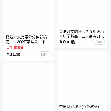
英语时文阅读七八九年级小
升初学版高一二三高考31期
微波炉家常菜分分钟就搞
30快捷英语阅读理解2027
0
定：近300道家常菜！不开
.01起
找相似
火、零油烟！蒸、煮、炒、
自营
限时抢
烤、焗……全彩印刷+步骤
11
.10
找相似
图解，让美味跃然眼前、操
中医基础理论(五版教材)