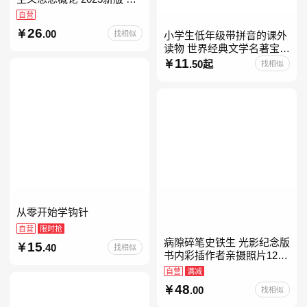
考15041
自营
26
.00
找相似
小学生低年级带拼音的课外
读物 世界经典文学名著宝库
儿童彩图注音版 小学生一二
11
.50起
找相似
年级课外阅读经典名著故事
童话书籍6-7-8-
从零开始学钩针
自营
限时抢
病隙碎笔史铁生 光影纪念版
15
.40
找相似
书内彩插作者亲摄照片12幅
史铁生充满灵性光辉的生命
自营
满减
笔记 当当自营图书
48
.00
找相似