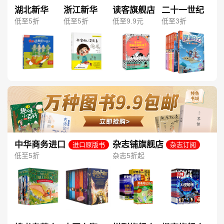
湖北新华
浙江新华
读客旗舰店
二十一世纪
低至5折
低至5折
低至9.9元
低至3折
中华商务进口
杂志铺旗舰店
进口原版书
杂志订阅
图书旗舰店
低至5折
杂志5折起