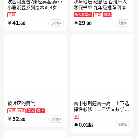
波西和皮普7册经典套装(小
我与地坛 纪念版 百班千人
小聪明豆系列绘本)0-4岁低
寒假书单 九年级推荐阅读
幼启蒙情绪管理习惯养成绘
当当自营
自营
新人专享价
自营
满减
本，引导宝宝认识接纳情绪
41
29
.60
.00
找相似
找相似
培养好品质，发现快
被讨厌的勇气
高中必刷题高一高二上下选
择性必修一二三语文数学英
自营
包邮
满减
满折
语物理化学生物政治历史地
券
52
.30
找相似
理人教版同步练习册狂k重
0
.01起
找相似
点教辅资料