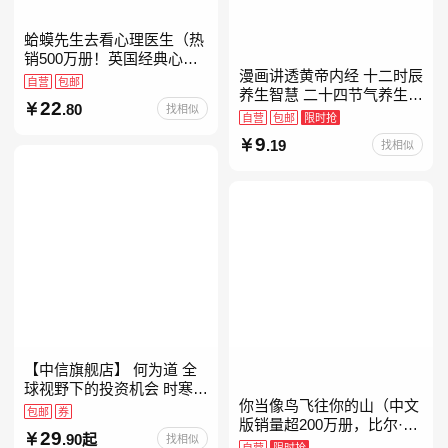
蛤蟆先生去看心理医生（热
销500万册！英国经典心理
漫画讲透黄帝内经 十二时辰
咨询入门书，知名心理学家
自营
包邮
养生智慧 二十四节气养生智
李松蔚强烈推荐）
22
.80
找相似
慧 中医八大名著之一养生图
自营
包邮
限时抢
解 皇帝内经漫画版原版
9
.19
找相似
【中信旗舰店】 何为道 全
球视野下的投资机会 时寒冰
你当像鸟飞往你的山（中文
大道 段永平投资问答录穷查
包邮
券
版销量超200万册，比尔·盖
理宝典 红利指数基金指南芒
29
.90起
找相似
茨年度特别推荐！登顶《纽
格之道 纳瓦尔
自营
限时抢