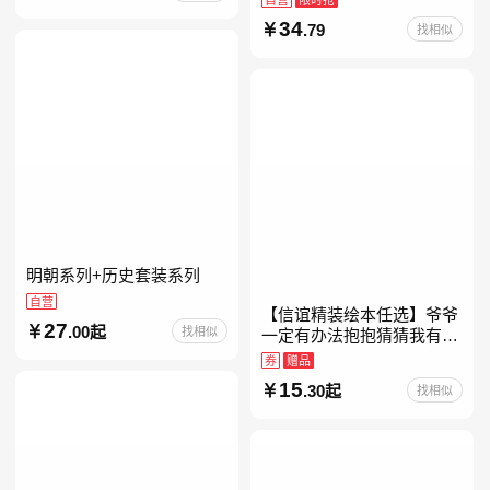
约时报》畅销榜80+周，这
34
.79
找相似
本书比你听说的还要
明朝系列+历史套装系列
自营
【信谊精装绘本任选】爷爷
27
.00起
找相似
一定有办法抱抱猜猜我有多
爱你妈妈买绿豆我的情绪小
券
赠品
怪兽青蛙和蟾蜍好饿的毛毛
15
.30起
找相似
虫儿童故事书阅读精装绘本