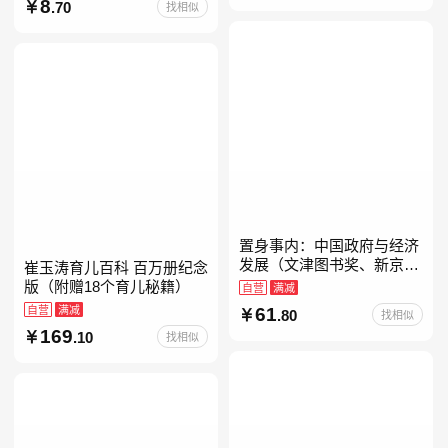
经典带拼音的故事书一二年
8
.70
找相似
级注音版课外读
置身事内：中国政府与经济
发展（文津图书奖、新京报
崔玉涛育儿百科 百万册纪念
年度通识写作获奖作品，罗
版（附赠18个育儿秘籍）
自营
满减
永浩、罗振宇、何帆、刘格
自营
满减
61
.80
找相似
菘、张军、周黎安、王烁联
169
.10
找相似