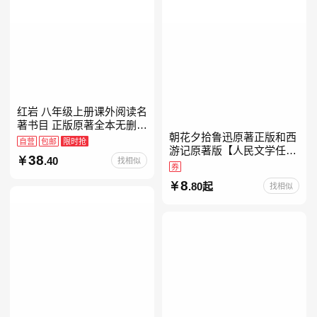
红岩 八年级上册课外阅读名
著书目 正版原著全本无删减
朝花夕拾鲁迅原著正版和西
罗广斌杨益言著爱国主义红
自营
包邮
限时抢
游记原著版【人民文学任
色经典书籍初中生课外书中
38
.40
找相似
选】七年级上册全新升级新
国青年出版社
券
增思维导图必读正版课外书
8
.80起
找相似
初中名著语文书目初一课外
阅